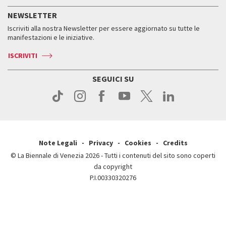
Servizi al pubblico
Storia
FAQ
NEWSLETTER
Come raggiungerci
Orari e sedi
Servizi al pubblico
Iscriviti alla nostra Newsletter per essere aggiornato su tutte le
Contatti
Biglietti
Orari e sedi
Come raggiungerci
manifestazioni e le iniziative.
Press
Servizi al pubblico
News
Contatti
ISCRIVITI
Come raggiungerci
Servizi al pubblico
Press
Contatti
Come raggiungerci
SEGUICI SU
Press
Contatti
Press
Note Legali
Privacy
Cookies
Credits
© La Biennale di Venezia 2026 - Tutti i contenuti del sito sono coperti
da copyright
P.I.00330320276