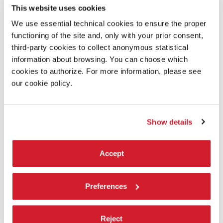
This website uses cookies
We use essential technical cookies to ensure the proper
functioning of the site and, only with your prior consent,
third-party cookies to collect anonymous statistical
information about browsing. You can choose which
cookies to authorize. For more information, please see
our cookie policy.
IN MINOR KEYS
Show details
Le artiste e gli artisti invitati
Sono 110 i partecipanti – tra artisti, artiste, duo, collettivi e
Accept
organizzazioni – provenienti da contesti geografici differenti,
selezionati da Koyo Kouoh privilegiando soprattutto risonanze,
affinità e possibili convergenze tra pratiche anche lontane.
Preferences
SCOPRI
Reject