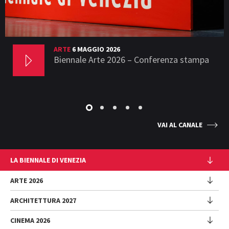
ARTE
6 MAGGIO 2026
Biennale Arte 2026 – Conferenza stampa
VAI AL CANALE
LA BIENNALE DI VENEZIA
L'Istituzione
ARTE 2026
Cariche istituzionali
ARCHITETTURA 2027
Esposizione
Storia
Direttrice
Luoghi
CINEMA 2026
Mostra