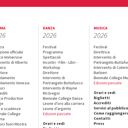
EMA
DANZA
MUSICA
26
2026
2026
tra
Festival
Festival
zione ufficiale
Programma
Direttrice
ce Immersive
Spettacoli
Intervento di
rvento di Alberto
Incontri - Film - Libri -
Pietrangelo Buttaf
era
Workshop
Intervento di Cateri
ttore
Direttore
Barbieri
olamento
Intervento di
Biennale College Mu
lamento Venezia
Pietrangelo Buttafuoco
Edizioni passate
sici
Intervento di Wayne
Orari e sedi
editi
McGregor
Biglietti
ce Production
Biennale College Danza
Accrediti
ge
Leone d’oro alla carriera
Servizi al pubblic
 e scadenze
Leone d’argento
Come raggiungerc
nale College
Edizioni passate
Contatti
ema
Orari e sedi
Press
sici fuori Mostra