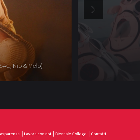
SAC, Nio & Melo)
rasparenza
Lavora con noi
Biennale College
Contatti