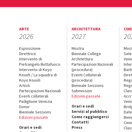
ARTE
ARCHITETTURA
CIN
2026
2027
20
Esposizione
Mostra
Mos
Direttrice
Biennale College
Sele
Intervento di
Architettura
Veni
Pietrangelo Buttafuoco
Partecipazioni Nazionali
Inte
Intervento di Koyo
(procedura)
Barb
Kouoh / La squadra di
Eventi Collaterali
Dire
Koyo Kouoh
(procedura)
Reg
Artisti
Biennale Sessions
Rego
Partecipazioni Nazionali
Submission
Clas
Eventi collaterali
Edizioni passate
Accr
Padiglione Venezia
Veni
Orari e sedi
Donor
Brid
Servizi al pubblico
Biennale Sessions
Date
Come raggiungerci
Edizioni passate
Bien
Contatti
Cin
Orari e sedi
Press
Clas