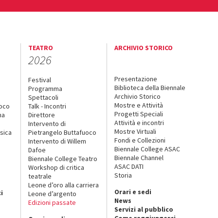
TEATRO
ARCHIVIO STORICO
2026
Presentazione
Festival
Biblioteca della Biennale
Programma
Archivio Storico
Spettacoli
Mostre e Attività
uoco
Talk - Incontri
Progetti Speciali
na
Direttore
Attività e incontri
Intervento di
Mostre Virtuali
sica
Pietrangelo Buttafuoco
Fondi e Collezioni
Intervento di Willem
Biennale College ASAC
Dafoe
Biennale Channel
Biennale College Teatro
ASAC DATI
Workshop di critica
Storia
teatrale
o
Leone d’oro alla carriera
Orari e sedi
i
Leone d’argento
News
Edizioni passate
Servizi al pubblico
Come raggiungerci