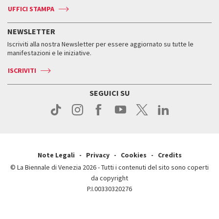
Biennale Channel
Contatti
Biglietti
Contatti
Accrediti
Edizioni passate
UFFICI STAMPA
ASAC DATI
Press
Accrediti
Press
Servizi al pubblico
Storia
FAQ
NEWSLETTER
Come raggiungerci
Orari e sedi
Servizi al pubblico
Iscriviti alla nostra Newsletter per essere aggiornato su tutte le
Contatti
Biglietti
Orari e sedi
Come raggiungerci
manifestazioni e le iniziative.
Press
Servizi al pubblico
News
Contatti
ISCRIVITI
Come raggiungerci
Servizi al pubblico
Press
Contatti
Come raggiungerci
SEGUICI SU
Press
Contatti
Press
Note Legali
Privacy
Cookies
Credits
© La Biennale di Venezia 2026 - Tutti i contenuti del sito sono coperti
da copyright
P.I.00330320276