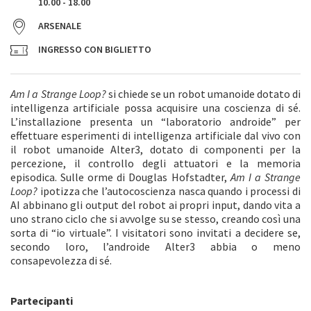
10.00 - 18.00
ARSENALE
INGRESSO CON BIGLIETTO
Am I a Strange Loop?
si chiede se un robot umanoide dotato di
intelligenza artificiale possa acquisire una coscienza di sé.
L’installazione presenta un “laboratorio androide” per
effettuare esperimenti di intelligenza artificiale dal vivo con
il robot umanoide Alter3, dotato di componenti per la
percezione, il controllo degli attuatori e la memoria
episodica. Sulle orme di Douglas Hofstadter,
Am I a Strange
Loop?
ipotizza che l’autocoscienza nasca quando i processi di
AI abbinano gli output del robot ai propri input, dando vita a
uno strano ciclo che si avvolge su se stesso, creando così una
sorta di “io virtuale”. I visitatori sono invitati a decidere se,
secondo loro, l’androide Alter3 abbia o meno
consapevolezza di sé.
Partecipanti