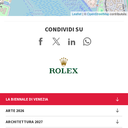
Leaflet
| ©
OpenStreetMap
contributors
CONDIVIDI SU
LA BIENNALE DI VENEZIA
L'Istituzione
ARTE 2026
Cariche istituzionali
ARCHITETTURA 2027
Esposizione
Storia