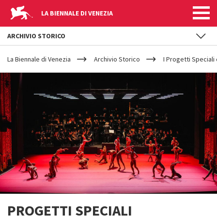
LA BIENNALE DI VENEZIA
ARCHIVIO STORICO
YOUR
Salta al contenuto principale
ARE
La Biennale di Venezia
Archivio Storico
I Progetti Speciali
HERE
PROGETTI SPECIALI