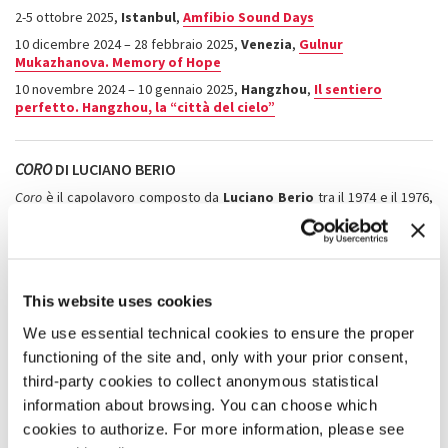
2-5 ottobre 2025,
Istanbul
,
Amfibio Sound Days
10 dicembre 2024 – 28 febbraio 2025,
Venezia
,
Gulnur
Mukazhanova. Memory of Hope
10 novembre 2024 – 10 gennaio 2025,
Hangzhou
,
Il sentiero
perfetto. Hangzhou, la “città del cielo”
CORO
DI LUCIANO BERIO
Coro
è il capolavoro composto da
Luciano Berio
tra il 1974 e il 1976,
eseguito in prima italiana alla Biennale Teatro e Musica diretta da Luca
Ronconi nel 1976.
Coro
è stato presentato il
6 e 7 dicembre 2025
al
Teatro La Fenice in una nuova veste scenica che vede le coreografie
originali di Wayne McGregor. Un omaggio che la Biennale di Venezia
dedica al grande compositore nel centenario della nascita, in
This website uses cookies
collaborazione con la Fondazione Teatro La Fenice e con il contributo
del Ministero della Cultura.
We use essential technical cookies to ensure the proper
functioning of the site and, only with your prior consent,
ARCIPELAGO BATTIATO
third-party cookies to collect anonymous statistical
information about browsing. You can choose which
Arcipelago Battiato
è un omaggio al compositore filosofo
Franco
Battiato
(1945-2021) in collaborazione con la casa editrice
SZ Sugar
cookies to authorize. For more information, please see
nell’ottantesimo anniversario dalla nascita, in programma il
17 e 18