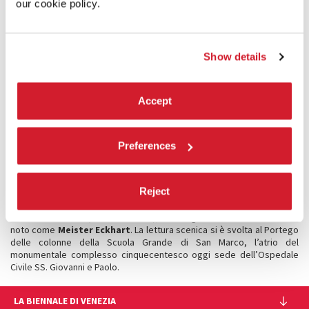
our cookie policy.
novembre 2025
al Teatro alle Tese dell’Arsenale.
BIENNALE DELLA PAROLA
Show details
Le guerre e la pace
è il titolo di un incontro dedicato al tema del
conflitto nel pensiero europeo. Il
6 novembre 2025
, presso la Sala
delle Colonne di Ca’ Giustinian, il filosofo
Massimo Cacciari
ha tenuto
Accept
una Lectio Magistralis dal titolo
La morte dello jus belli
ispirata da due
testi fondamentali:
Zum ewigen Frieden
(Per la pace perpetua) di
Immanuel Kant e
Der Friede
(La pace – Una parola ai giovani d’Europa e
ai giovani del mondo) di Ernst Jünger.
Preferences
Meister Eckhart
,
Expositio Sancti Evangelii Secundum Iohannem
. Il
Reject
progetto si è svolto
dal 5 al 9 marzo 2025
(in replica
dall’11 al 15
marzo
) e ha portato in scena il
Commento al Vangelo di Giovanni
di
Johannes Eckhart (1260 - 1328 ca.), il teologo e mistico domenicano
noto come
Meister Eckhart
. La lettura scenica si è svolta al Portego
delle colonne della Scuola Grande di San Marco, l’atrio del
monumentale complesso cinquecentesco oggi sede dell’Ospedale
Civile SS. Giovanni e Paolo.
LA BIENNALE DI VENEZIA