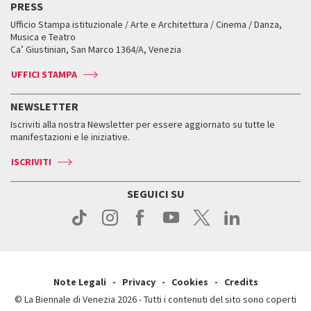
Edizioni passate
Biennale College Teatro
PRESS
Mostre Virtuali
FAQ
Edizioni passate
Accrediti
Workshop di critica teatrale
Ufficio Stampa istituzionale / Arte e Architettura / Cinema / Danza,
Fondi e Collezioni
Servizi al pubblico
Servizi al pubblico
Orari e sedi
Leone d’oro alla carriera
Musica e Teatro
Biennale College ASAC
Come raggiungerci
Orari e sedi
Come raggiungerci
Ca’ Giustinian, San Marco 1364/A, Venezia
Biglietti
Leone d’argento
Biennale Channel
Contatti
Biglietti
Contatti
Accrediti
Edizioni passate
UFFICI STAMPA
ASAC DATI
Press
Accrediti
Press
Servizi al pubblico
Storia
FAQ
NEWSLETTER
Come raggiungerci
Orari e sedi
Servizi al pubblico
Iscriviti alla nostra Newsletter per essere aggiornato su tutte le
Contatti
Biglietti
Orari e sedi
Come raggiungerci
manifestazioni e le iniziative.
Press
Servizi al pubblico
News
Contatti
ISCRIVITI
Come raggiungerci
Servizi al pubblico
Press
Contatti
Come raggiungerci
SEGUICI SU
Press
Contatti
Press
Note Legali
Privacy
Cookies
Credits
© La Biennale di Venezia 2026 - Tutti i contenuti del sito sono coperti