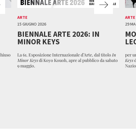
ARTE
ARTE
15 GIUGNO 2026
29 MA
BIENNALE ARTE 2026: IN
MO
MINOR KEYS
LE
chiuso
La 61. Esposizione Internazionale d’Arte, dal titolo
In
per u
Minor Keys
di Koyo Kouoh, apre al pubblico da sabato
Keys
d
9 maggio.
Nazio