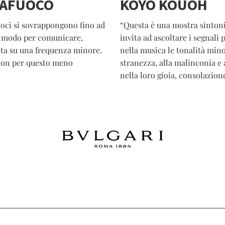
TAFUOCO
KOYO KOUOH
voci si sovrappongono fino ad
“Questa è una mostra sintoni
olo modo per comunicare,
invita ad ascoltare i segnali p
ata su una frequenza minore.
nella musica le tonalità mino
 non per questo meno
stranezza, alla malinconia e 
nella loro gioia, consolazion