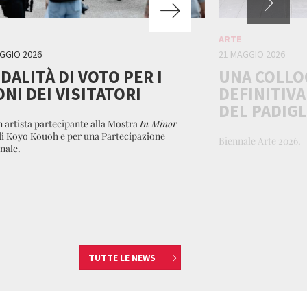
ARTE
GGIO 2026
21 MAGGIO 2026
DALITÀ DI VOTO PER I
UNA COLLO
ONI DEI VISITATORI
DEFINITIVA
DEL PADIGL
n artista partecipante alla Mostra
In Minor
i Koyo Kouoh e per una Partecipazione
Biennale Arte 2026.
nale.
TUTTE LE NEWS