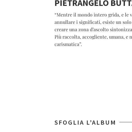
PIETRANGELO BUT
“Mentre il mondo intero grida, e le 
annullare i significati, esiste un s
creare una zona d’ascolto sintonizz
Più raccolta, accogliente, umana, e
carismatica”.
SFOGLIA L’ALBUM