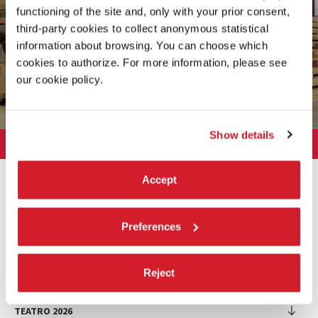
functioning of the site and, only with your prior consent,
SCOPRI LE EDIZIONI PASSATE
third-party cookies to collect anonymous statistical
information about browsing. You can choose which
cookies to authorize. For more information, please see
SCEGLI L'ANNO
our cookie policy.
Show details
LA BIENNALE DI VENEZIA
L'Istituzione
ARTE 2026
Accept
Cariche istituzionali
ARCHITETTURA 2027
Esposizione
Storia
Direttrice
Luoghi
Preferences
CINEMA 2026
Mostra
Intervento di Pietrangelo Buttafuoco
Sponsorship
Biennale College Architettura
DANZA 2026
Intervento di Koyo Kouoh / La squadra di Koyo Kouoh
Mostra
Bacheca Biennale
Partecipazioni Nazionali (procedura)
Reject
Artisti
Selezione ufficiale
Sostenibilità ambientale
MUSICA 2026
Eventi Collaterali (procedura)
Festival
Partecipazioni Nazionali
Venice Immersive
Bandi e Gare
Biennale Sessions
Programma
TEATRO 2026
Eventi collaterali
Intervento di Alberto Barbera
Festival