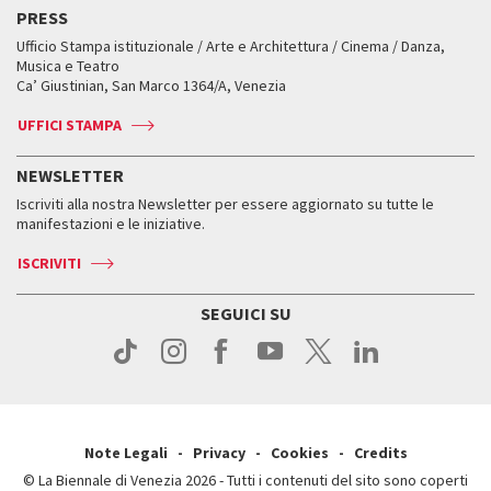
Edizioni passate
Biennale College Teatro
PRESS
Mostre Virtuali
FAQ
Edizioni passate
Accrediti
Workshop di critica teatrale
Ufficio Stampa istituzionale / Arte e Architettura / Cinema / Danza,
Fondi e Collezioni
Servizi al pubblico
Servizi al pubblico
Orari e sedi
Leone d’oro alla carriera
Musica e Teatro
Biennale College ASAC
Come raggiungerci
Orari e sedi
Come raggiungerci
Ca’ Giustinian, San Marco 1364/A, Venezia
Biglietti
Leone d’argento
Biennale Channel
Contatti
Biglietti
Contatti
Accrediti
Edizioni passate
UFFICI STAMPA
ASAC DATI
Press
Accrediti
Press
Servizi al pubblico
Storia
FAQ
NEWSLETTER
Come raggiungerci
Orari e sedi
Servizi al pubblico
Iscriviti alla nostra Newsletter per essere aggiornato su tutte le
Contatti
Biglietti
Orari e sedi
Come raggiungerci
manifestazioni e le iniziative.
Press
Servizi al pubblico
News
Contatti
ISCRIVITI
Come raggiungerci
Servizi al pubblico
Press
Contatti
Come raggiungerci
SEGUICI SU
Press
Contatti
Press
Note Legali
Privacy
Cookies
Credits
© La Biennale di Venezia 2026 - Tutti i contenuti del sito sono coperti