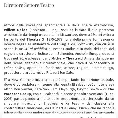
Direttore Settore Teatro
Attore dalla vocazione sperimentale e dalle scelte eterodosse,
Willem Dafoe
(Appleton – Usa, 1955) ha iniziato il suo percorso
artistico fin dai tempi universitari a Milwaukee, dove a 19 anni entra a
far parte del
Theatre X
(1975-1977), una delle prime formazioni di
ricerca negli Usa influenzata dal Living e da Grotowski, con cui è in
scena in
Insulti al pubblico
di Peter Handke e in molti dei testi del
regista e direttore artistico John Schneider. Anche in Europa, dove si
trova nel ‘76, è al leggendario
Mickery Theatre
di Amsterdam, perno
della scena alternativa internazionale, che calca il palcoscenico in
Folter Follies
, opera del fondatore, attore, regista, drammaturgo,
produttore e artista visivo Ritsaert ten Cate.
E’ a New York che inizia la sua più importante formazione teatrale,
dove è cofondatore - insieme alla regista Elizabeth LeCompte e agli
attori Ron Vawter, Kate Valk, Jim Clayburgh, Peyton Smith – di
The
Wooster Group
, con cui calcherà le scene per oltre vent’anni (1977-
2003) partecipando a molte delle produzioni, caratterizzate da un
singolare intreccio di linguaggi e di testi – dai classici alla
controcultura americana, da Flaubert a Lenny Bruce - che ne fanno il
fulcro della scena underground newyorchese degli anni ’80 attivando
collaborazioni con numerosi artisti - Ken Kobland, Jim Strahs, Richard