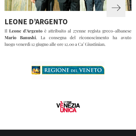
LEONE D’ARGENTO
Il
Leone d’Argento
è attribuito al 27enne regista greco-albanese
Mario Banushi
. La consegna del riconoscimento ha avuto
luogo venerdì 12 giugno alle ore 12.00 a Ca’ Giustinian.