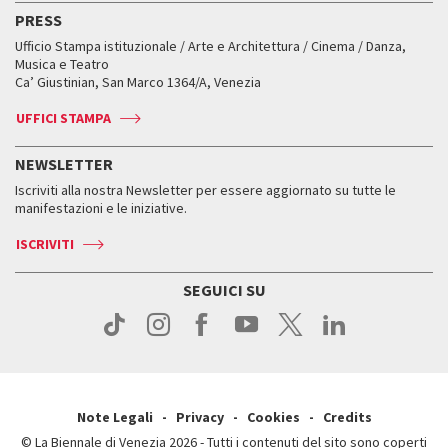
Edizioni passate
Biennale College Teatro
PRESS
Mostre Virtuali
FAQ
Edizioni passate
Accrediti
Workshop di critica teatrale
Ufficio Stampa istituzionale / Arte e Architettura / Cinema / Danza,
Fondi e Collezioni
Servizi al pubblico
Servizi al pubblico
Orari e sedi
Leone d’oro alla carriera
Musica e Teatro
Biennale College ASAC
Come raggiungerci
Orari e sedi
Come raggiungerci
Ca’ Giustinian, San Marco 1364/A, Venezia
Biglietti
Leone d’argento
Biennale Channel
Contatti
Biglietti
Contatti
Accrediti
Edizioni passate
UFFICI STAMPA
ASAC DATI
Press
Accrediti
Press
Servizi al pubblico
Storia
FAQ
NEWSLETTER
Come raggiungerci
Orari e sedi
Servizi al pubblico
Iscriviti alla nostra Newsletter per essere aggiornato su tutte le
Contatti
Biglietti
Orari e sedi
Come raggiungerci
manifestazioni e le iniziative.
Press
Servizi al pubblico
News
Contatti
ISCRIVITI
Come raggiungerci
Servizi al pubblico
Press
Contatti
Come raggiungerci
SEGUICI SU
Press
Contatti
Press
Note Legali
Privacy
Cookies
Credits
© La Biennale di Venezia 2026 - Tutti i contenuti del sito sono coperti