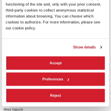
and Catriona Mordant AM
functioning of the site and, only with your prior consent,
Michelangelo Foundation
third-party cookies to collect anonymous statistical
for Creativity and Craftmanship
information about browsing. You can choose which
cookies to authorize. For more information, please see
The Cultivist
our cookie policy.
Holly Peterson Foundation
Syz Family
Anita Blanchard M.D. and Martin Nesbitt
Show details
Shah Garg Foundation
James Howell Foundation
Nancy A. Nasher
Accept
and David J. Haemisegger
Pete and Michelle Scantland
Preferences
The Helis Foundation
Mercedes Vilardell
Reject
Art to Heritage
Gitti Hug and Cristina Bechtler
Miwa Taguchi