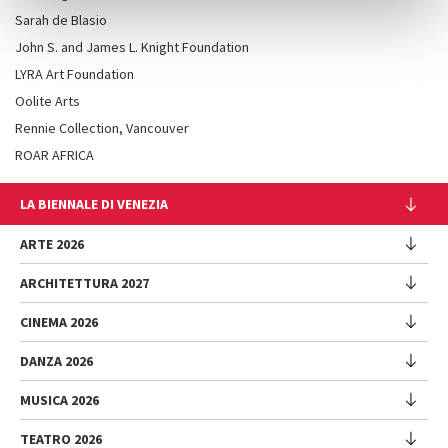
Sarah de Blasio
John S. and James L. Knight Foundation
LYRA Art Foundation
Oolite Arts
Rennie Collection, Vancouver
ROAR AFRICA
LA BIENNALE DI VENEZIA
L'Istituzione
ARTE 2026
Cariche istituzionali
ARCHITETTURA 2027
Esposizione
Storia
Direttrice
Luoghi
CINEMA 2026
Mostra
Intervento di Pietrangelo Buttafuoco
Sponsorship
Biennale College Architettura
DANZA 2026
Intervento di Koyo Kouoh / La squadra di Koyo Kouoh
Mostra
Bacheca Biennale
Partecipazioni Nazionali (procedura)
Artisti
Selezione ufficiale
Sostenibilità ambientale
MUSICA 2026
Eventi Collaterali (procedura)
Festival
Partecipazioni Nazionali
Venice Immersive
Bandi e Gare
Biennale Sessions
Programma
TEATRO 2026
Eventi collaterali
Intervento di Alberto Barbera
Festival