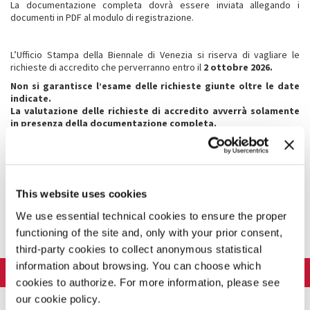
La documentazione completa dovrà essere inviata allegando i
documenti in PDF al modulo di registrazione.
L’Ufficio Stampa della Biennale di Venezia si riserva di vagliare le
richieste di accredito che perverranno entro il
2 ottobre 2026.
Non si garantisce l’esame delle richieste giunte oltre le date
indicate.
La valutazione delle richieste di accredito avverrà solamente
in presenza della documentazione completa.
L’accredito dà diritto alla richiesta del biglietto di ingresso ai
singoli spettacoli, che verranno concessi subordinatamente
alla procedura di registrazione, al numero limitato di posti
disponibili e a insindacabile giudizio della Biennale di Venezia.
Il biglietto, personale e non cedibile, è concesso solo in
This website uses cookies
relazione alla copertura mediatica dei Festival.
We use essential technical cookies to ensure the proper
MODULO DI REGISTRAZIONE
functioning of the site and, only with your prior consent,
third-party cookies to collect anonymous statistical
information about browsing. You can choose which
LA BIENNALE DI VENEZIA
cookies to authorize. For more information, please see
L'Istituzione
our cookie policy.
ARTE 2026