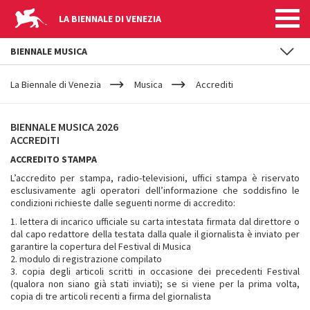
LA BIENNALE DI VENEZIA
BIENNALE MUSICA
YOUR
Salta al contenuto principale
ARE
La Biennale di Venezia
Musica
Accrediti
HERE
ACCREDITI
BIENNALE MUSICA 2026
ACCREDITI
ACCREDITO STAMPA
L’accredito per stampa, radio-televisioni, uffici stampa è riservato
esclusivamente agli operatori dell’informazione che soddisfino le
condizioni richieste dalle seguenti norme di accredito:
1. lettera di incarico ufficiale su carta intestata firmata dal direttore o
dal capo redattore della testata dalla quale il giornalista è inviato per
garantire la copertura del Festival di Musica
2. modulo di registrazione compilato
3. copia degli articoli scritti in occasione dei precedenti Festival
(qualora non siano già stati inviati); se si viene per la prima volta,
copia di tre articoli recenti a firma del giornalista