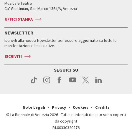
Orari e sedi
Leone d’oro alla carriera
Musica e Teatro
Biennale College ASAC
Come raggiungerci
Orari e sedi
Come raggiungerci
Ca’ Giustinian, San Marco 1364/A, Venezia
Biglietti
Leone d’argento
Biennale Channel
Contatti
Biglietti
Contatti
Accrediti
Edizioni passate
UFFICI STAMPA
ASAC DATI
Press
Accrediti
Press
Servizi al pubblico
Storia
FAQ
NEWSLETTER
Come raggiungerci
Orari e sedi
Servizi al pubblico
Iscriviti alla nostra Newsletter per essere aggiornato su tutte le
Contatti
Biglietti
Orari e sedi
Come raggiungerci
manifestazioni e le iniziative.
Press
Servizi al pubblico
News
Contatti
ISCRIVITI
Come raggiungerci
Servizi al pubblico
Press
Contatti
Come raggiungerci
SEGUICI SU
Press
Contatti
Press
Note Legali
Privacy
Cookies
Credits
© La Biennale di Venezia 2026 - Tutti i contenuti del sito sono coperti
da copyright
P.I.00330320276