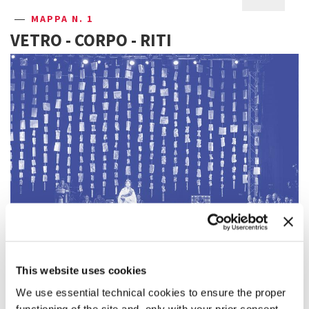
MAPPA N. 1
VETRO - CORPO - RITI
MAPPA N. 2
This website uses cookies
INFESTAZIONI - RIDUZIONE - CAVITÀ
We use essential technical cookies to ensure the proper
functioning of the site and, only with your prior consent,