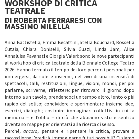
WORKSHOP DI CRITICA
TEATRALE
DI ROBERTA FERRARESI CON
MASSIMO MILELLA
Anna Battistella, Emma Becattini, Stella Bouchard, Rossella
Cutaia, Chiara Doniselli, Silvia Guzzi, Linda Jam, Alice
Annaluisa Pavanati e Giorgia Valeri: sono le nove partecipanti
al workshop di critica teatrale della Biennale College Teatro
2026. Hanno fermato il tempo dei loro percorsi personali per
immergersi, da sole e insieme, nel vivo di una intensità di
spettacoli, talk, restituzioni, lingue, visioni, mondi, per poi
parlarne, scriverne, riflettere: per ritrovarci il giorno dopo
intorno a un tavolo, prendendoci un tempo altro, lento o più
rapido del solito; condividere e sperimentare insieme idee,
esercizi, dialoghi; costruire immaginari collettivi in cui la
memoria – e l’oblio – di ciò che abbiamo visto e sentito
diventano mappe per orientarsi alla ricerca di senso.
Perché,
ancora
, pensare e ripensare la critica, provare a
raccoglierne l’eredità, immaginarne futuri possibili? Ci siamo