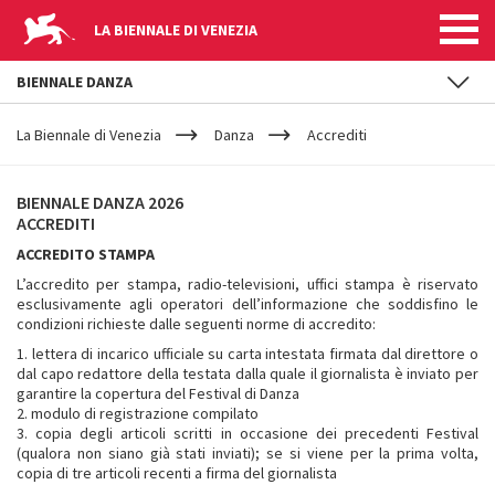
LA BIENNALE DI VENEZIA
BIENNALE DANZA
YOUR
Salta al contenuto principale
ARE
La Biennale di Venezia
Danza
Accrediti
HERE
ACCREDITI
BIENNALE DANZA 2026
ACCREDITI
ACCREDITO STAMPA
L’accredito per stampa, radio-televisioni, uffici stampa è riservato
esclusivamente agli operatori dell’informazione che soddisfino le
condizioni richieste dalle seguenti norme di accredito:
1. lettera di incarico ufficiale su carta intestata firmata dal direttore o
dal capo redattore della testata dalla quale il giornalista è inviato per
garantire la copertura del Festival di Danza
2. modulo di registrazione compilato
3. copia degli articoli scritti in occasione dei precedenti Festival
(qualora non siano già stati inviati); se si viene per la prima volta,
copia di tre articoli recenti a firma del giornalista