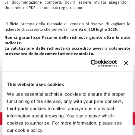
La documentazione completa dovrà essere inviata allegando i
documenti in PDF al modulo di registrazione.
L’Ufficio Stampa della Biennale di Venezia si riserva di vagliare le
richieste di accredito che perverranno
entro il 10 luglio 2026.
Non si garantisce l’esame delle richieste giunte oltre le date
indicate.
La valutazione delle richieste di accredito avverrà solamente
in presenza della documentazione completa.
L’accredito dà diritto alla richiesta del biglietto di ingresso ai
singoli spettacoli, che verranno concessi subordinatamente
alla procedura di registrazione, al numero limitato di posti
disponibili e a insindacabile giudizio della Biennale di Venezia.
Il biglietto, personale e non cedibile, è concesso solo in
This website uses cookies
relazione alla copertura mediatica dei Festival.
We use essential technical cookies to ensure the proper
MODULO DI REGISTRAZIONE
functioning of the site and, only with your prior consent,
third-party cookies to collect anonymous statistical
information about browsing. You can choose which
LA BIENNALE DI VENEZIA
cookies to authorize. For more information, please see
L'Istituzione
our cookie policy.
ARTE 2026