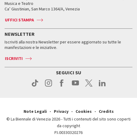
Orari e sedi
Leone d’oro alla carriera
Musica e Teatro
Biennale College ASAC
Come raggiungerci
Orari e sedi
Come raggiungerci
Ca’ Giustinian, San Marco 1364/A, Venezia
Biglietti
Leone d’argento
Biennale Channel
Contatti
Biglietti
Contatti
Accrediti
Edizioni passate
UFFICI STAMPA
ASAC DATI
Press
Accrediti
Press
Servizi al pubblico
Storia
FAQ
NEWSLETTER
Come raggiungerci
Orari e sedi
Servizi al pubblico
Iscriviti alla nostra Newsletter per essere aggiornato su tutte le
Contatti
Biglietti
Orari e sedi
Come raggiungerci
manifestazioni e le iniziative.
Press
Servizi al pubblico
News
Contatti
ISCRIVITI
Come raggiungerci
Servizi al pubblico
Press
Contatti
Come raggiungerci
SEGUICI SU
Press
Contatti
Press
Note Legali
Privacy
Cookies
Credits
© La Biennale di Venezia 2026 - Tutti i contenuti del sito sono coperti
da copyright
P.I.00330320276