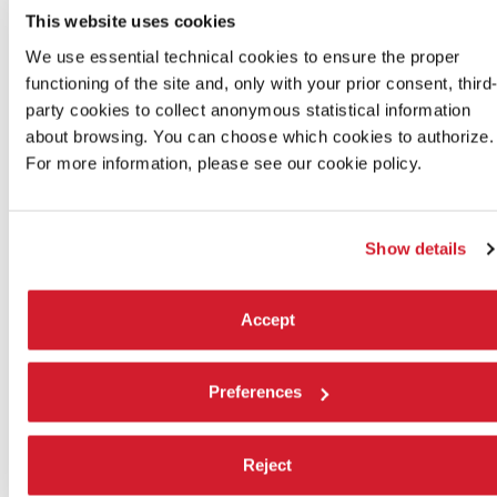
ACCREDITO FILM DELEGATION
This website uses cookies
We use essential technical cookies to ensure the proper
functioning of the site and, only with your prior consent, third
ACCREDITO CINEMA
party cookies to collect anonymous statistical information
about browsing. You can choose which cookies to authorize.
For more information, please see our cookie policy.
ACCREDITO CINEMA PER STUDENTI
Show details
ACCREDITO VENICE IMMERSIVE
Accept
TESSERA PROMOZIONALE
Preferences
Reject