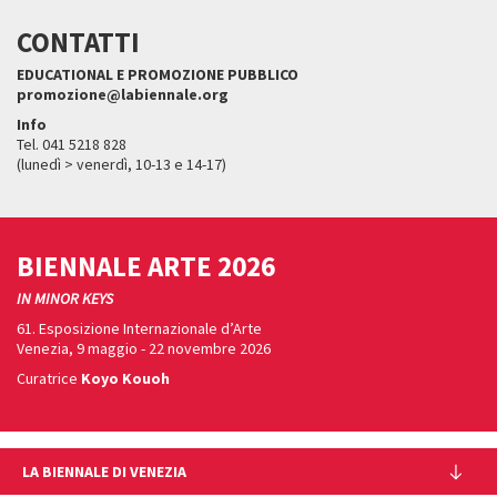
CONTATTI
EDUCATIONAL E PROMOZIONE PUBBLICO
promozione@labiennale.org
Info
Tel. 041 5218 828
(lunedì > venerdì, 10-13 e 14-17)
BIENNALE ARTE 2026
IN MINOR KEYS
61. Esposizione Internazionale d’Arte
Venezia, 9 maggio - 22 novembre 2026
Curatrice
Koyo Kouoh
LA BIENNALE DI VENEZIA