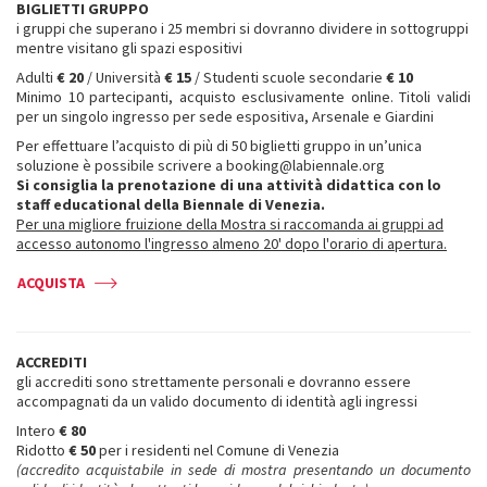
BIGLIETTI GRUPPO
i gruppi che superano i 25 membri si dovranno dividere in sottogruppi
mentre visitano gli spazi espositivi
Adulti
€ 20
/ Università
€ 15
/ Studenti scuole secondarie
€ 10
Minimo 10 partecipanti, acquisto esclusivamente online. Titoli validi
per un singolo ingresso per sede espositiva, Arsenale e Giardini
Per effettuare l’acquisto di più di 50 biglietti gruppo in un’unica
soluzione è possibile scrivere a booking@labiennale.org
Si consiglia la prenotazione di una attività didattica con lo
staff educational della Biennale di Venezia.
Per una migliore fruizione della Mostra si raccomanda ai gruppi ad
accesso autonomo l'ingresso almeno 20' dopo l'orario di apertura.
ACQUISTA
ACCREDITI
gli accrediti sono strettamente personali e dovranno essere
accompagnati da un valido documento di identità agli ingressi
Intero
€ 80
Ridotto
€ 50
per i residenti nel Comune di Venezia
(accredito acquistabile in sede di mostra presentando un documento