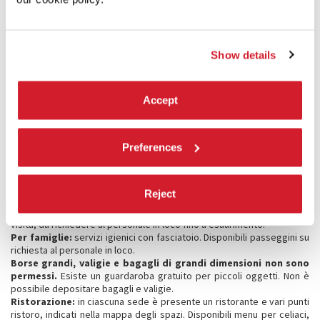
coinvolti di qualificarsi e di farli allontanare dalla Mostra.
In caso di persistenza di comportamenti incompatibili con la tutela
della sicurezza, la Direzione della Biennale di Venezia si riserva di
intraprendere in tutte le sedi iniziative e provvedimenti tra cui la
Show details
sospensione dell’accesso in Mostra.
Ai gruppi con guida viene chiesto di limitare il numero di partecipanti a
venticinque. In caso di affollamento o altre condizioni particolari a
Accept
insindacabile giudizio della Direzione, potrà essere richiesto a gruppi
numerosi di suddividersi durante il percorso di visita.
Preferences
SERVIZI NELLE SEDI ESPOSITIVE
Un servizio di trasporto di cortesia con auto elettriche è previsto per
Reject
i visitatori con ridotte capacità motorie. A disposizione dei visitatori
dotazioni quali deambulatori e sedia a rotelle da utilizzare durante la
visita, da richiedere al personale in loco fino a esaurimento.
Per famiglie:
servizi igienici con fasciatoio. Disponibili passeggini su
richiesta al personale in loco.
Borse grandi, valigie e bagagli di grandi dimensioni non sono
permessi.
Esiste un guardaroba gratuito per piccoli oggetti. Non è
possibile depositare bagagli e valigie.
Ristorazione:
in ciascuna sede è presente un ristorante e vari punti
ristoro, indicati nella mappa degli spazi. Disponibili menu per celiaci,