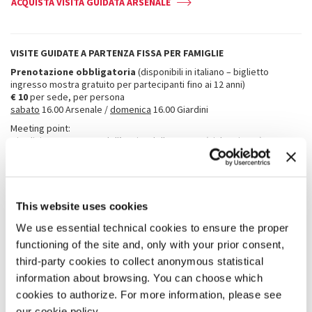
ACQUISTA VISITA GUIDATA ARSENALE
VISITE GUIDATE A PARTENZA FISSA PER FAMIGLIE
Prenotazione obbligatoria
(disponibili in italiano – biglietto
ingresso mostra gratuito per partecipanti fino ai 12 anni)
€ 10
per sede, per persona
sabato
16.00 Arsenale /
domenica
16.00 Giardini
Meeting point:
Giardini: area esterna dell’uscita della mostra (Viale Trieste), accanto
al cartello “meeting point” vicino i Box Bianchi
Arsenale: esterno dell’entrata della sede dell’Arsenale (Campo de la
Tana), davanti alla rampa di accesso vicino cartello “meeting point”
ACQUISTA VISITA GUIDATA PER FAMIGLIE - GIARDINI
This website uses cookies
We use essential technical cookies to ensure the proper
ACQUISTA VISITA GUIDATA PER FAMIGLIE - ARSENALE
functioning of the site and, only with your prior consent,
third-party cookies to collect anonymous statistical
information about browsing. You can choose which
PER I VISITATORI
cookies to authorize. For more information, please see
In caso di comportamenti inadeguati verso opere o persone, il
personale addetto alla sicurezza ha la facoltà di chiedere ai visitatori
our cookie policy.