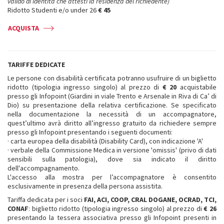
valido di identità che attesti la residenza del richiedente)
Ridotto Studenti e/o under 26
€ 45
ACQUISTA
TARIFFE DEDICATE
Le persone con disabilità certificata potranno usufruire di un biglietto
ridotto (tipologia ingresso singolo) al prezzo di
€ 20
acquistabile
presso gli Infopoint (Giardini in viale Trento e Arsenale in Riva di Ca’ di
Dio) su presentazione della relativa certificazione. Se specificato
nella documentazione la necessità di un accompagnatore,
quest’ultimo avrà diritto all’ingresso gratuito da richiedere sempre
presso gli Infopoint presentando i seguenti documenti:
· carta europea della disabilità (Disability Card), con indicazione 'A'
· verbale della Commissione Medica in versione 'omissis' (privo di dati
sensibili sulla patologia), dove sia indicato il diritto
dell'accompagnamento.
L'accesso alla mostra per l’accompagnatore è consentito
esclusivamente in presenza della persona assistita.
Tariffa dedicata per i soci
FAI, ACI, COOP, CRAL DOGANE, OCRAD, TCI,
CONAF
: biglietto ridotto (tipologia ingresso singolo) al prezzo di
€ 26
presentando la tessera associativa presso gli Infopoint presenti in