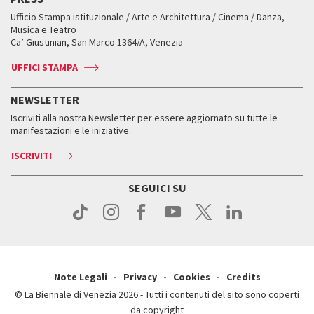
Mostre Virtuali
FAQ
Edizioni passate
Accrediti
Workshop di critica teatrale
Ufficio Stampa istituzionale / Arte e Architettura / Cinema / Danza,
Fondi e Collezioni
Servizi al pubblico
Servizi al pubblico
Orari e sedi
Leone d’oro alla carriera
Musica e Teatro
Biennale College ASAC
Come raggiungerci
Orari e sedi
Come raggiungerci
Ca’ Giustinian, San Marco 1364/A, Venezia
Biglietti
Leone d’argento
Biennale Channel
Contatti
Biglietti
Contatti
Accrediti
Edizioni passate
UFFICI STAMPA
ASAC DATI
Press
Accrediti
Press
Servizi al pubblico
Storia
FAQ
NEWSLETTER
Come raggiungerci
Orari e sedi
Servizi al pubblico
Iscriviti alla nostra Newsletter per essere aggiornato su tutte le
Contatti
Biglietti
Orari e sedi
Come raggiungerci
manifestazioni e le iniziative.
Press
Servizi al pubblico
News
Contatti
ISCRIVITI
Come raggiungerci
Servizi al pubblico
Press
Contatti
Come raggiungerci
SEGUICI SU
Press
Contatti
Press
Note Legali
Privacy
Cookies
Credits
© La Biennale di Venezia 2026 - Tutti i contenuti del sito sono coperti
da copyright