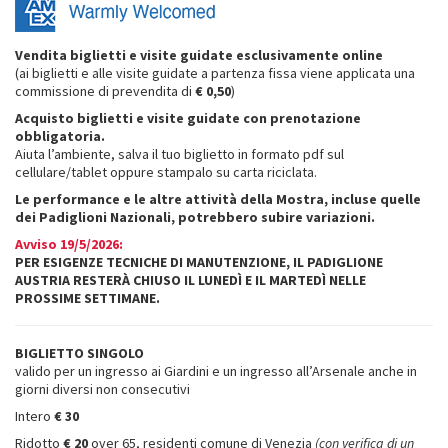
Vendita biglietti e visite guidate esclusivamente online
(ai biglietti e alle visite guidate a partenza fissa viene applicata una
commissione di prevendita di
€ 0,50
)
Acquisto biglietti e visite guidate con prenotazione
obbligatoria.
Aiuta l’ambiente, salva il tuo biglietto in formato pdf sul
cellulare/tablet oppure stampalo su carta riciclata.
Le performance e le altre attività della Mostra, incluse quelle
dei Padiglioni Nazionali, potrebbero subire variazioni.
Avviso 19/5/2026:
PER ESIGENZE TECNICHE DI MANUTENZIONE, IL PADIGLIONE
AUSTRIA RESTERÀ CHIUSO IL LUNEDÌ E IL MARTEDÌ NELLE
PROSSIME SETTIMANE.
BIGLIETTO SINGOLO
valido per un ingresso ai Giardini e un ingresso all’Arsenale anche in
giorni diversi non consecutivi
Intero
€ 30
Ridotto
€ 20
over 65, residenti comune di Venezia
(con verifica di un