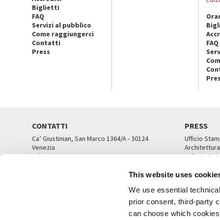
Biglietti
FAQ
Orar
Servizi al pubblico
Bigl
Come raggiungerci
Accr
Contatti
FAQ
Press
Serv
Com
Con
Pre
CONTATTI
PRESS
Ca’ Giustinian, San Marco 1364/A - 30124
Ufficio Stam
Venezia
Architettura
Tel. 041 5218711
Ca’ Giustini
email info@labiennale.org
UFFICI ST
This website uses cookie
TUTTI I CONTATTI
We use essential technical 
prior consent, third-party
can choose which cookies t