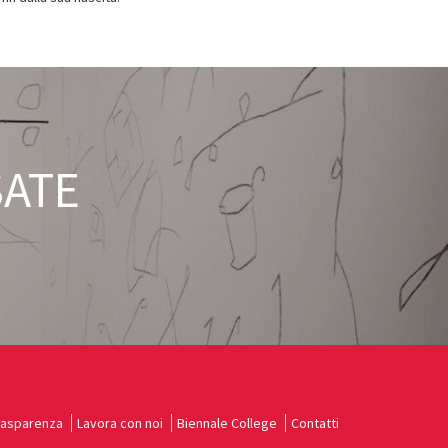
SATE
rasparenza
Lavora con noi
Biennale College
Contatti