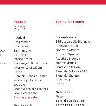
TEATRO
ARCHIVIO STORICO
2026
Presentazione
Festival
Biblioteca della Biennale
Programma
Archivio Storico
Spettacoli
Mostre e Attività
uoco
Talk - Incontri
Progetti Speciali
na
Direttore
Attività e incontri
Intervento di
Mostre Virtuali
sica
Pietrangelo Buttafuoco
Fondi e Collezioni
Intervento di Willem
Biennale College ASAC
Dafoe
Biennale Channel
Biennale College Teatro
ASAC DATI
Workshop di critica
Storia
teatrale
o
Leone d’oro alla carriera
Orari e sedi
i
Leone d’argento
News
Edizioni passate
Servizi al pubblico
Come raggiungerci
Orari e sedi