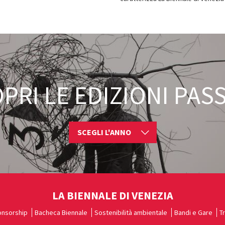
PRI LE EDIZIONI PAS
SCEGLI L'ANNO
LA BIENNALE DI VENEZIA
nsorship
Bacheca Biennale
Sostenibilità ambientale
Bandi e Gare
T