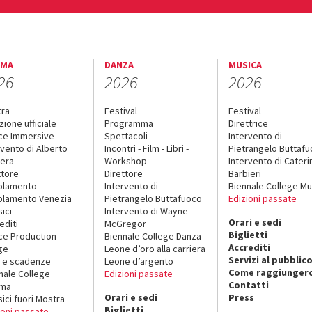
EMA
DANZA
MUSICA
26
2026
2026
tra
Festival
Festival
zione ufficiale
Programma
Direttrice
ce Immersive
Spettacoli
Intervento di
rvento di Alberto
Incontri - Film - Libri -
Pietrangelo Buttaf
era
Workshop
Intervento di Cateri
ttore
Direttore
Barbieri
olamento
Intervento di
Biennale College Mu
lamento Venezia
Pietrangelo Buttafuoco
Edizioni passate
sici
Intervento di Wayne
Orari e sedi
editi
McGregor
Biglietti
ce Production
Biennale College Danza
Accrediti
ge
Leone d’oro alla carriera
Servizi al pubblic
 e scadenze
Leone d’argento
Come raggiungerc
nale College
Edizioni passate
Contatti
ema
Orari e sedi
Press
sici fuori Mostra
Biglietti
ioni passate