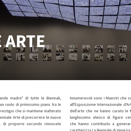
 ARTE
rande madre" di tutte le Biennali,
Innumerevoli sono i Maestri che so
 un ruolo di primissimo piano tra le
all'Esposizione Internazionale d'Ar
restigio che si mantiene inalterato
dell'arte che ne hanno curato le M
Biennale Arte di precorrere le nuove
lunghissimo elenco di figure cen
, di proporre secondo rinnovate
che hanno contribuito a generare
caratterizza La Biennale di Venezia 