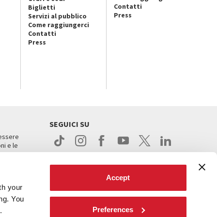
Contatti
Biglietti
Press
Servizi al pubblico
Come raggiungerci
Contatti
Press
SEGUICI SU
 essere
ni e le
Accept
th your
ing. You
Preferences
.