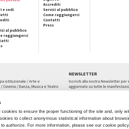
Accrediti
i e sedi
Servizi al pubblico
ietti
Come raggiungerci
editi
Contatti
Press
izi al pubblico
e raggiungerci
tatti
ss
NEWSLETTER
pa istituzionale / Arte e
Iscriviti alla nostra Newsletter per
 / Cinema / Danza, Musica e Teatro
aggiornato su tutte le manifestazio
an, San Marco 1364/A, Venezia
iniziative.
AMPA
ISCRIVITI
s
cookies to ensure the proper functioning of the site and, only wi
 cookies to collect anonymous statistical information about brows
o authorize. For more information, please see our cookie policy