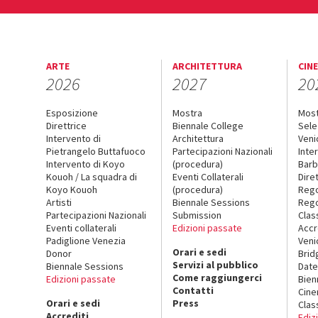
ARTE
ARCHITETTURA
CIN
2026
2027
20
Esposizione
Mostra
Mos
Direttrice
Biennale College
Sele
Intervento di
Architettura
Veni
Pietrangelo Buttafuoco
Partecipazioni Nazionali
Inte
Intervento di Koyo
(procedura)
Barb
Kouoh / La squadra di
Eventi Collaterali
Dire
Koyo Kouoh
(procedura)
Reg
Artisti
Biennale Sessions
Rego
Partecipazioni Nazionali
Submission
Clas
Eventi collaterali
Edizioni passate
Accr
Padiglione Venezia
Veni
Orari e sedi
Donor
Brid
Servizi al pubblico
Biennale Sessions
Date
Come raggiungerci
Edizioni passate
Bien
Contatti
Cin
Orari e sedi
Press
Clas
Accrediti
Ediz