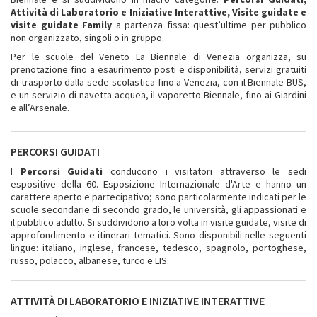
Attività di Laboratorio e Iniziative Interattive, Visite guidate e
visite guidate Family
a partenza fissa: quest’ultime per pubblico
non organizzato, singoli o in gruppo.
Per le scuole del Veneto La Biennale di Venezia organizza, su
prenotazione fino a esaurimento posti e disponibilità, servizi gratuiti
di trasporto dalla sede scolastica fino a Venezia, con il Biennale BUS,
e un servizio di navetta acquea, il vaporetto Biennale, fino ai Giardini
e all’Arsenale.
PERCORSI GUIDATI
I
Percorsi Guidati
conducono i visitatori attraverso le sedi
espositive della 60. Esposizione Internazionale d'Arte e hanno un
carattere aperto e partecipativo; sono particolarmente indicati per le
scuole secondarie di secondo grado, le università, gli appassionati e
il pubblico adulto. Si suddividono a loro volta in visite guidate, visite di
approfondimento e itinerari tematici. Sono disponibili nelle seguenti
lingue: ita​liano, inglese, francese, tedesco, spagnolo, portoghese,
russo, polacco, albanese, turco e LIS.
ATTIVITÀ DI LABORATORIO E INIZIATIVE INTERATTIVE