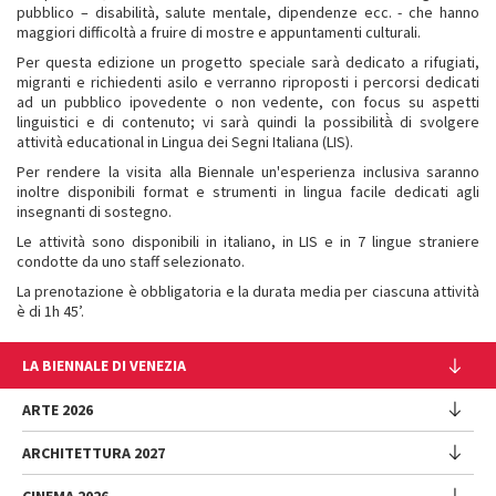
pubblico – disabilità, salute mentale, dipendenze ecc. - che hanno
maggiori difficoltà a fruire di mostre e appuntamenti culturali.
Per questa edizione un progetto speciale sarà dedicato a rifugiati,
migranti e richiedenti asilo e verranno riproposti i percorsi dedicati
ad un pubblico ipovedente o non vedente, con focus su aspetti
linguistici e di contenuto; vi sarà quindi la possibilità̀ di svolgere
attività educational in Lingua dei Segni Italiana (LIS).
Per rendere la visita alla Biennale un'esperienza inclusiva saranno
inoltre disponibili format e strumenti in lingua facile dedicati agli
insegnanti di sostegno.
Le attività sono disponibili in italiano, in LIS e in 7 lingue straniere
condotte da uno staff selezionato.
La prenotazione è obbligatoria e la durata media per ciascuna attività
è di 1h 45’.
LA BIENNALE DI VENEZIA
L'Istituzione
ARTE 2026
Cariche istituzionali
ARCHITETTURA 2027
Esposizione
Storia
Direttrice
Luoghi