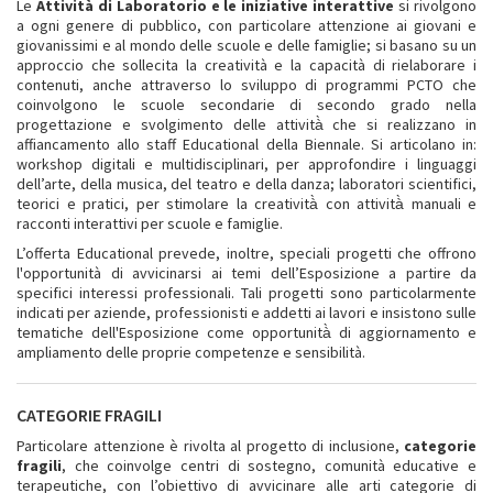
Le
Attività di Laboratorio e le iniziative interattive
si rivolgono
a ogni genere di pubblico, con particolare attenzione ai giovani e
giovanissimi e al mondo delle scuole e delle famiglie; si basano su un
approccio che sollecita la creatività e la capacità di rielaborare i
contenuti, anche attraverso lo sviluppo di programmi PCTO che
coinvolgono le scuole secondarie di secondo grado nella
progettazione e svolgimento delle attività̀ che si realizzano in
affiancamento allo staff Educational della Biennale. Si articolano in:
workshop digitali e multidisciplinari, per approfondire i linguaggi
dell’arte, della musica, del teatro e della danza; laboratori scientifici,
teorici e pratici, per stimolare la creatività̀ con attività̀ manuali e
racconti interattivi per scuole e famiglie.
L’offerta Educational prevede, inoltre, speciali progetti che offrono
l'opportunità di avvicinarsi ai temi dell’Esposizione a partire da
specifici interessi professionali. Tali progetti sono particolarmente
indicati per aziende, professionisti e addetti ai lavori e insistono sulle
tematiche dell'Esposizione come opportunità̀ di aggiornamento e
ampliamento delle proprie competenze e sensibilità.
CATEGORIE FRAGILI
Particolare attenzione è rivolta al progetto di inclusione,
categorie
fragili
, che coinvolge centri di sostegno, comunità educative e
terapeutiche, con l’obiettivo di avvicinare alle arti categorie di