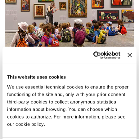
SCUOLE DELL’INFANZIA E SCUOLE
This website uses cookies
PRIMARIE
We use essential technical cookies to ensure the proper
functioning of the site and, only with your prior consent,
Iniziative rivolte a gruppi di studenti e bambini attraverso un
third-party cookies to collect anonymous statistical
programma di percorsi guidati e attività di laboratorio.
information about browsing. You can choose which
cookies to authorize. For more information, please see
our cookie policy.