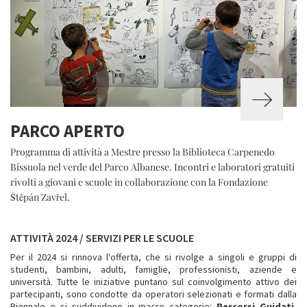
PARCO APERTO
Programma di attività a Mestre presso la Biblioteca Carpenedo
Bissuola nel verde del Parco Albanese. Incontri e laboratori gratuiti
rivolti a giovani e scuole in collaborazione con la Fondazione
Štěpán Zavřel.
ATTIVITÀ 2024 / SERVIZI PER LE SCUOLE
Per il 2024 si rinnova l'offerta, che si rivolge a singoli e gruppi di
studenti, bambini, adulti, famiglie, professionisti, aziende e
università. Tutte le iniziative puntano sul coinvolgimento attivo dei
partecipanti, sono condotte da operatori selezionati e formati dalla
Biennale e si suddividono in macro categorie:
Percorsi Guidati,