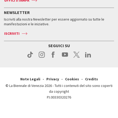
UFFICI STAMPA
ASAC DATI
Press
Accrediti
Press
Servizi al pubblico
Storia
FAQ
NEWSLETTER
Come raggiungerci
Orari e sedi
Servizi al pubblico
Iscriviti alla nostra Newsletter per essere aggiornato su tutte le
Contatti
Biglietti
Orari e sedi
Come raggiungerci
manifestazioni e le iniziative.
Press
Servizi al pubblico
News
Contatti
ISCRIVITI
Come raggiungerci
Servizi al pubblico
Press
Contatti
Come raggiungerci
SEGUICI SU
Press
Contatti
Press
Note Legali
Privacy
Cookies
Credits
© La Biennale di Venezia 2026 - Tutti i contenuti del sito sono coperti
da copyright
P.I.00330320276