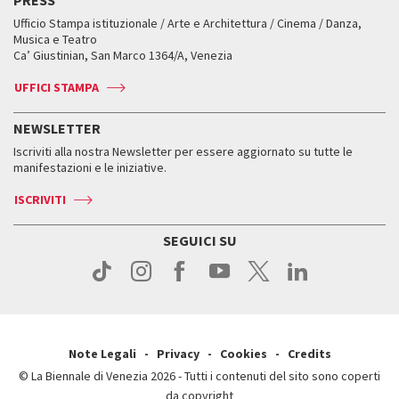
PRESS
Mostre Virtuali
FAQ
Edizioni passate
Accrediti
Workshop di critica teatrale
Ufficio Stampa istituzionale / Arte e Architettura / Cinema / Danza,
Fondi e Collezioni
Servizi al pubblico
Servizi al pubblico
Orari e sedi
Leone d’oro alla carriera
Musica e Teatro
Biennale College ASAC
Come raggiungerci
Orari e sedi
Come raggiungerci
Ca’ Giustinian, San Marco 1364/A, Venezia
Biglietti
Leone d’argento
Biennale Channel
Contatti
Biglietti
Contatti
Accrediti
Edizioni passate
UFFICI STAMPA
ASAC DATI
Press
Accrediti
Press
Servizi al pubblico
Storia
FAQ
NEWSLETTER
Come raggiungerci
Orari e sedi
Servizi al pubblico
Iscriviti alla nostra Newsletter per essere aggiornato su tutte le
Contatti
Biglietti
Orari e sedi
Come raggiungerci
manifestazioni e le iniziative.
Press
Servizi al pubblico
News
Contatti
ISCRIVITI
Come raggiungerci
Servizi al pubblico
Press
Contatti
Come raggiungerci
SEGUICI SU
Press
Contatti
Press
Note Legali
Privacy
Cookies
Credits
© La Biennale di Venezia 2026 - Tutti i contenuti del sito sono coperti
da copyright