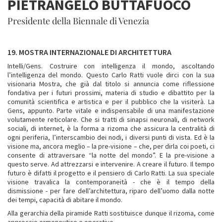
PIETRANGELO BUTTAFUOCO
Presidente della Biennale di Venezia
19. MOSTRA INTERNAZIONALE DI ARCHITETTURA
Intelli/Gens. Costruire con intelligenza il mondo, ascoltando
l’intelligenza del mondo. Questo Carlo Ratti vuole dirci con la sua
visionaria Mostra, che già dal titolo si annuncia come riflessione
fondativa per i futuri prossimi, materia di studio e dibattito per la
comunità scientifica e artistica e per il pubblico che la visiterà. La
Gens, appunto. Parte vitale e indispensabile di una manifestazione
volutamente reticolare. Che si tratti di sinapsi neuronali, di network
sociali, di internet, è la forma a rizoma che assicura la centralità di
ogni periferia, l’interscambio dei nodi, i diversi punti di vista. Ed è la
visione ma, ancora meglio – la pre-visione – che, per dirla coi poeti, ci
consente di attraversare “la notte del mondo”. E la pre-visione a
questo serve. Ad attrezzarsi e intervenire. A creare il futuro. Il tempo
futuro è difatti il progetto e il pensiero di Carlo Ratti. La sua speciale
visione travalica la contemporaneità - che è il tempo della
dismissione - per fare dell’architettura, riparo dell’uomo dalla notte
dei tempi, capacità di abitare il mondo.
Alla gerarchia della piramide Ratti sostituisce dunque il rizoma, come