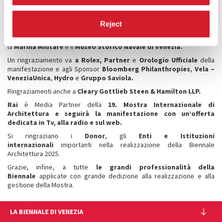
Si ringrazia il
Ministero della Cultura
, le
Istituzioni del
territorio
che in vario modo sostengono La Biennale, la
Città di
Reject
Venezia
, la
Regione del Veneto
, la
Soprintendenza Archeologia,
belle arti e paesaggio per il Comune di Venezia e Laguna
,
la
Marina Militare
e il
Museo Storico Navale di Venezia.
Un ringraziamento va
a Rolex,
Partner
e
Orologio Ufficiale
della
manifestazione e agli Sponsor
Bloomberg Philanthropies
,
Vela –
VeneziaUnica
,
Hydro
e
Gruppo Saviola.
Ringraziamenti anche a
Cleary Gottlieb Steen & Hamilton LLP.
Rai
è Media Partner della
19. Mostra Internazionale di
Architettura e seguirà la manifestazione con un’offerta
dedicata in Tv, alla radio e sul web​.
Si ringraziano i
Donor
, gli
Enti e Istituzioni
internazionali
importanti nella realizzazione della Biennale
Architettura 2025.
Grazie, infine, a tutte
le grandi professionalità della
Biennale
applicate con grande dedizione alla realizzazione e alla
gestione della Mostra.
LA BIENNALE DI VENEZIA