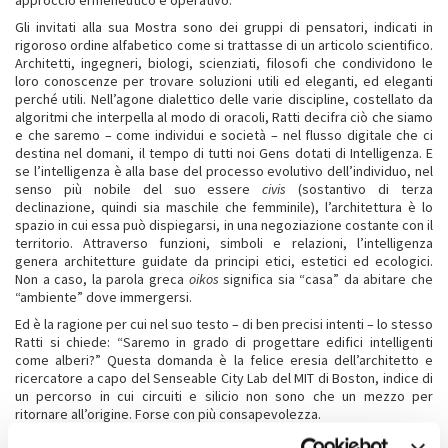
approccio ermeneutico e operativo.
Gli invitati alla sua Mostra sono dei gruppi di pensatori, indicati in
rigoroso ordine alfabetico come si trattasse di un articolo scientifico.
Architetti, ingegneri, biologi, scienziati, filosofi che condividono le
loro conoscenze per trovare soluzioni utili ed eleganti, ed eleganti
perché utili. Nell’agone dialettico delle varie discipline, costellato da
algoritmi che interpella al modo di oracoli, Ratti decifra ciò che siamo
e che saremo – come individui e società – nel flusso digitale che ci
destina nel domani, il tempo di tutti noi Gens dotati di Intelligenza. E
se l’intelligenza è alla base del processo evolutivo dell’individuo, nel
senso più nobile del suo essere
civis
(sostantivo di terza
declinazione, quindi sia maschile che femminile), l’architettura è lo
spazio in cui essa può dispiegarsi, in una negoziazione costante con il
territorio. Attraverso funzioni, simboli e relazioni, l’intelligenza
genera architetture guidate da principi etici, estetici ed ecologici.
Non a caso, la parola greca
oikos
significa sia “casa” da abitare che
“ambiente” dove immergersi.
Ed è la ragione per cui nel suo testo – di ben precisi intenti – lo stesso
Ratti si chiede: “Saremo in grado di progettare edifici intelligenti
come alberi?” Questa domanda è la felice eresia dell’architetto e
ricercatore a capo del Senseable City Lab del MIT di Boston, indice di
un percorso in cui circuiti e silicio non sono che un mezzo per
ritornare all’origine. Forse con più consapevolezza.
È anche l’autobiografia di Venezia questa Biennale Architettura di