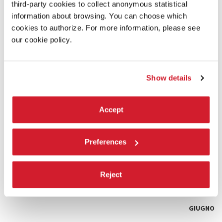
Corderie dell’Arsenale.
third-party cookies to collect anonymous statistical
I visitatori devono essere in possesso di un biglietto valido
information about browsing. You can choose which
per la Biennale Architettura 2025.
cookies to authorize. For more information, please see
our cookie policy.
NOVEMBRE
DETTAGLI
Show details
OTTOBRE
DETTAGLI
Accept
SETTEMBRE
Preferences
DETTAGLI
LUGLIO
Reject
DETTAGLI
GIUGNO