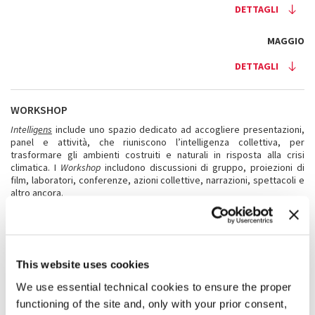
DETTAGLI
MAGGIO
DETTAGLI
WORKSHOP
Intelli
gens
include uno spazio dedicato ad accogliere presentazioni,
panel e attività, che riuniscono l’intelligenza collettiva, per
trasformare gli ambienti costruiti e naturali in risposta alla crisi
climatica. I
Workshop
includono discussioni di gruppo, proiezioni di
film, laboratori, conferenze, azioni collettive, narrazioni, spettacoli e
altro ancora.
Questi
Workshop
animano lo Speakers’ Corner — un luogo centrale
del Programma Pubblico GENS situato nelle Corderie dell’Arsenale —
creando una piattaforma dinamica per lo scambio pubblico e
l’immaginazione sul nostro futuro condiviso. Il programma si svolge
quasi quotidianamente, invitando i visitatori a partecipare a
This website uses cookies
conversazioni in costante evoluzione durante tutta la 19. Mostra
We use essential technical cookies to ensure the proper
Internazionale di Architettura.
functioning of the site and, only with your prior consent,
Tutti i workshop si svolgono allo Speakers’ Corner delle