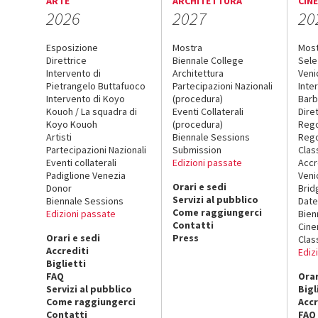
ARTE
ARCHITETTURA
CIN
2026
2027
20
Esposizione
Mostra
Mos
Direttrice
Biennale College
Sele
Intervento di
Architettura
Veni
Pietrangelo Buttafuoco
Partecipazioni Nazionali
Inte
Intervento di Koyo
(procedura)
Barb
Kouoh / La squadra di
Eventi Collaterali
Dire
Koyo Kouoh
(procedura)
Reg
Artisti
Biennale Sessions
Rego
Partecipazioni Nazionali
Submission
Clas
Eventi collaterali
Edizioni passate
Accr
Padiglione Venezia
Veni
Orari e sedi
Donor
Brid
Servizi al pubblico
Biennale Sessions
Date
Come raggiungerci
Edizioni passate
Bien
Contatti
Cin
Orari e sedi
Press
Clas
Accrediti
Ediz
Biglietti
FAQ
Orar
Servizi al pubblico
Bigl
Come raggiungerci
Accr
Contatti
FAQ