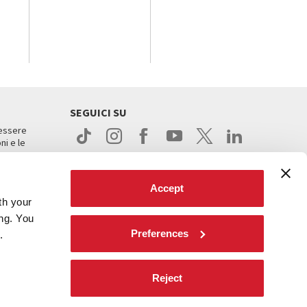
SEGUICI SU
 essere
ni e le
Accept
th your
ing. You
Preferences
.
ight
Reject