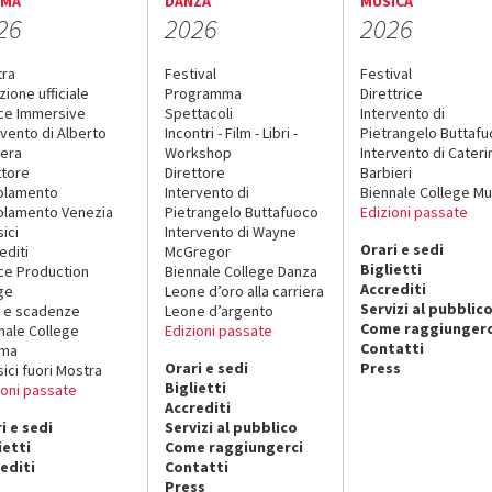
EMA
DANZA
MUSICA
26
2026
2026
tra
Festival
Festival
zione ufficiale
Programma
Direttrice
ce Immersive
Spettacoli
Intervento di
rvento di Alberto
Incontri - Film - Libri -
Pietrangelo Buttaf
era
Workshop
Intervento di Cateri
ttore
Direttore
Barbieri
olamento
Intervento di
Biennale College Mu
lamento Venezia
Pietrangelo Buttafuoco
Edizioni passate
sici
Intervento di Wayne
Orari e sedi
editi
McGregor
Biglietti
ce Production
Biennale College Danza
Accrediti
ge
Leone d’oro alla carriera
Servizi al pubblic
 e scadenze
Leone d’argento
Come raggiungerc
nale College
Edizioni passate
Contatti
ema
Orari e sedi
Press
sici fuori Mostra
Biglietti
ioni passate
Accrediti
i e sedi
Servizi al pubblico
ietti
Come raggiungerci
editi
Contatti
Press