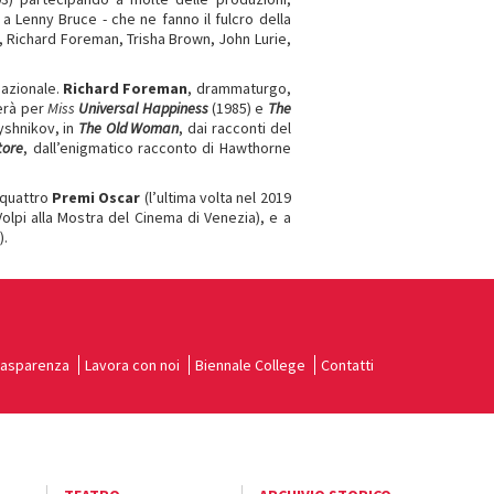
 a Lenny Bruce - che ne fanno il fulcro della
, Richard Foreman, Trisha Brown, John Lurie,
nazionale.
Richard Foreman
, drammaturgo,
merà per
Miss
Universal Happiness
(1985) e
The
yshnikov, in
The Old Woman
, dai racconti del
tore
, dall’enigmatico racconto di Hawthorne
 quattro
Premi Oscar
(l’ultima volta nel 2019
Volpi alla Mostra del Cinema di Venezia), e a
).
rasparenza
Lavora con noi
Biennale College
Contatti