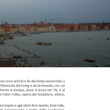
percorso artistico fin dai tempi universitari a
nfluenzata dal Living e da Grotowski, con cui
 Anche in Europa, dove si trova nel ‘76, è al
in
Folter Follies
, opera del fondatore, attore,
LeCompte e agli attori Ron Vawter, Kate Valk,
03) partecipando a molte delle produzioni,