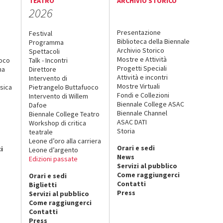
TEATRO
ARCHIVIO STORICO
2026
Presentazione
Festival
Biblioteca della Biennale
Programma
Archivio Storico
Spettacoli
Mostre e Attività
uoco
Talk - Incontri
Progetti Speciali
na
Direttore
Attività e incontri
Intervento di
Mostre Virtuali
sica
Pietrangelo Buttafuoco
Fondi e Collezioni
Intervento di Willem
Biennale College ASAC
Dafoe
Biennale Channel
Biennale College Teatro
ASAC DATI
Workshop di critica
Storia
teatrale
o
Leone d’oro alla carriera
Orari e sedi
i
Leone d’argento
News
Edizioni passate
Servizi al pubblico
Come raggiungerci
Orari e sedi
Contatti
Biglietti
Press
Servizi al pubblico
Come raggiungerci
Contatti
Press