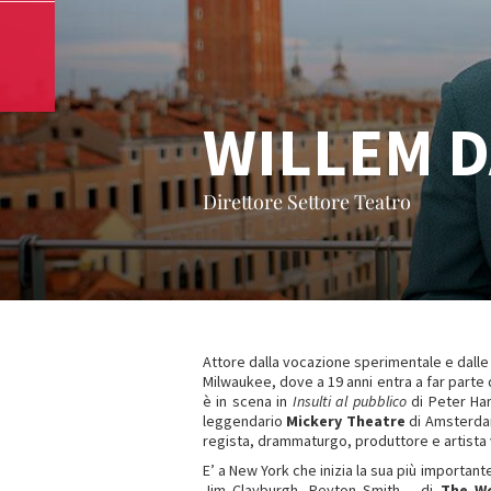
WILLEM 
Direttore Settore Teatro
Attore dalla vocazione sperimentale e dall
Milwaukee, dove a 19 anni entra a far parte
è in scena in
Insulti al pubblico
di Peter Han
leggendario
Mickery Theatre
di Amsterdam
regista, drammaturgo, produttore e artista v
E’ a New York che inizia la sua più importan
Jim Clayburgh, Peyton Smith – di
The W