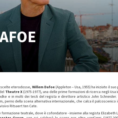
DAFOE
e scelte eterodosse,
Willem Dafoe
(Appleton – Usa, 1955) ha iniziato il suo 
 del
Theatre X
(1975-1977), una delle prime formazioni di ricerca negli Usa i
dke e in molti dei testi del regista e direttore artistico John Schneider.
, perno della scena alternativa internazionale, che calca il palcoscenico 
isivo Ritsaert ten Cate.
te formazione teatrale, dove è cofondatore - insieme alla regista Elizabeth 
ooster Group
, con cui calcherà le scene per oltre vent’anni (1977-20