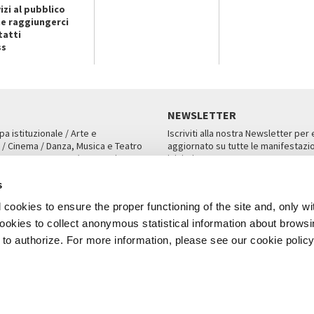
izi al pubblico
e raggiungerci
tatti
ss
NEWSLETTER
pa istituzionale / Arte e
Iscriviti alla nostra Newsletter per
 / Cinema / Danza, Musica e Teatro
aggiornato su tutte le manifestazio
an, San Marco 1364/A, Venezia
iniziative.
AMPA
ISCRIVITI
s
cookies to ensure the proper functioning of the site and, only wi
 cookies to collect anonymous statistical information about brows
o authorize. For more information, please see our cookie policy
Note Legali
Privacy
Cookies
Credits
a Biennale di Venezia 2026 - Tutti i contenuti del sito sono coperti da copyr
P.I.00330320276