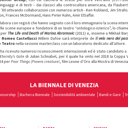
linguaggi e di testi – dai classici alla controcultura americana, da Flaubert
0 attivando collaborazioni con numerosi artisti - Ken Kobland, Jim Strahs
on, Frances McDormand, Hans Peter Kuhn, Amir ElSaffar.
abora con registi che hanno segnato con il loro immaginario la scena inter
alle scene europee e fondatore di un teatro “ontologico-isterico”, lo chia
à per
The Life and Death of Marina Abramovic
(2011) e, insieme a Mikhail Bar
r
Romeo Castellucci
Willem Dafoe sarà interprete de
Il velo nero del pas
e Teatro
nella sezione masterclass con un laboratorio dedicato all’attore.
o ha ricevuto numerosi riconoscimenti internazionali ed è stato candidato a
 Eternity's Gate
di Julian Schnabel, per il quale ha vinto nel 2018 la Coppa 
024 per
Poor Things (Povere creature!
, film Leone d’Oro alla Mostra di Venezia
LA BIENNALE DI VENEZIA
nsorship
Bacheca Biennale
Sostenibilità ambientale
Bandi e Gare
T