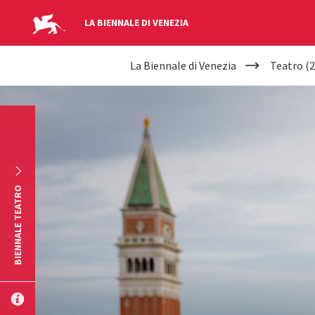
LA BIENNALE DI VENEZIA
YOUR
Salta al contenuto principale
La Biennale di Venezia
Teatro (2
ARE
HERE
BIENNALE TEATRO