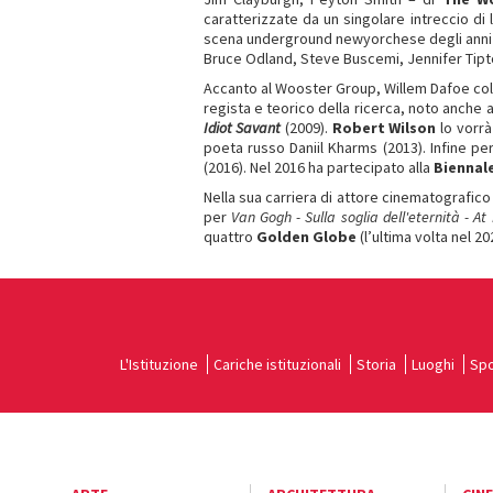
caratterizzate da un singolare intreccio di 
scena underground newyorchese degli anni ’8
Bruce Odland, Steve Buscemi, Jennifer Tipt
Accanto al Wooster Group, Willem Dafoe coll
regista e teorico della ricerca, noto anche 
Idiot Savant
(2009).
Robert Wilson
lo vorr
poeta russo Daniil Kharms (2013). Infine pe
(2016). Nel 2016 ha partecipato alla
Biennal
Nella sua carriera di attore cinematografic
per
Van Gogh - Sulla soglia dell'eternità - At
quattro
Golden Globe
(l’ultima volta nel 2
L'Istituzione
Cariche istituzionali
Storia
Luoghi
Spo