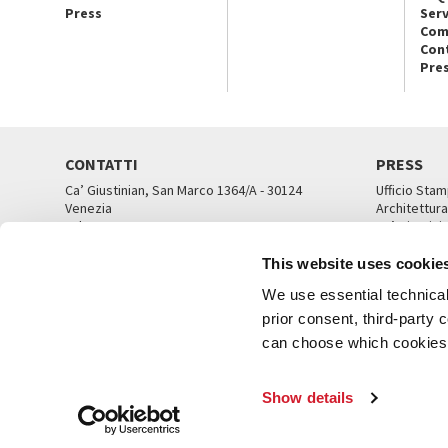
Press
Serv
Com
Con
Pre
CONTATTI
PRESS
Ca’ Giustinian, San Marco 1364/A - 30124
Ufficio Stam
Venezia
Architettura
Tel. 041 5218711
Ca’ Giustini
email info@labiennale.org
UFFICI ST
This website uses cookie
TUTTI I CONTATTI
We use essential technical 
prior consent, third-party
can choose which cookies t
© L
Show details