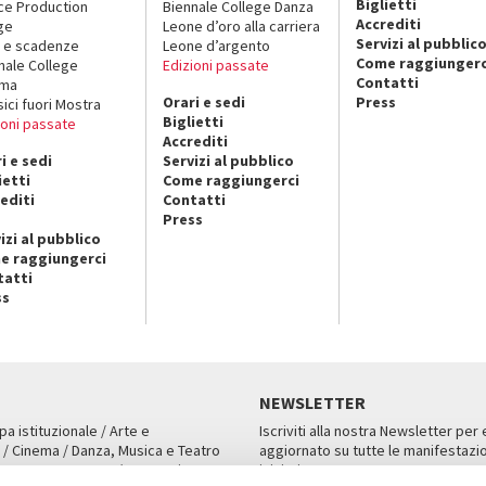
Biglietti
ce Production
Biennale College Danza
Accrediti
ge
Leone d’oro alla carriera
Servizi al pubblic
 e scadenze
Leone d’argento
Come raggiungerc
nale College
Edizioni passate
Contatti
ema
Orari e sedi
Press
sici fuori Mostra
Biglietti
ioni passate
Accrediti
i e sedi
Servizi al pubblico
ietti
Come raggiungerci
editi
Contatti
Press
izi al pubblico
e raggiungerci
tatti
ss
NEWSLETTER
pa istituzionale / Arte e
Iscriviti alla nostra Newsletter per
 / Cinema / Danza, Musica e Teatro
aggiornato su tutte le manifestazio
an, San Marco 1364/A, Venezia
iniziative.