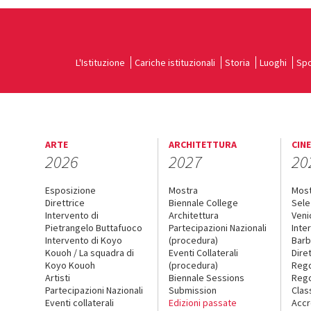
L'Istituzione
Cariche istituzionali
Storia
Luoghi
Spo
ARTE
ARCHITETTURA
CIN
2026
2027
20
Esposizione
Mostra
Mos
Direttrice
Biennale College
Sele
Intervento di
Architettura
Veni
Pietrangelo Buttafuoco
Partecipazioni Nazionali
Inte
Intervento di Koyo
(procedura)
Barb
Kouoh / La squadra di
Eventi Collaterali
Dire
Koyo Kouoh
(procedura)
Reg
Artisti
Biennale Sessions
Rego
Partecipazioni Nazionali
Submission
Clas
Eventi collaterali
Edizioni passate
Accr