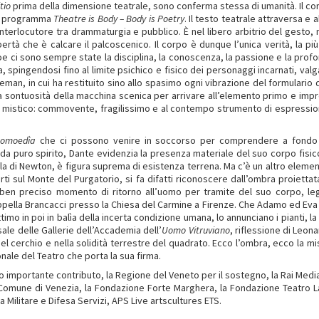
tio
prima della dimensione teatrale, sono conferma stessa di umanità. Il co
el programma
Theatre is Body – Body is Poetry
. Il testo teatrale attraversa e
nterlocutore tra drammaturgia e pubblico. È nel libero arbitrio del gesto, 
rtà che è calcare il palcoscenico. Il corpo è dunque l’unica verità, la più d
oe ci sono sempre state la disciplina, la conoscenza, la passione e la pr
, spingendosi fino al limite psichico e fisico dei personaggi incarnati, valga 
man, in cui ha restituito sino allo spasimo ogni vibrazione del formulario de
a sontuosità della macchina scenica per arrivare all’elemento primo e impres
o mistico: commovente, fragilissimo e al contempo strumento di espressi
omoedìa
che ci possono venire in soccorso per comprendere a fondo co
 da puro spirito, Dante evidenzia la presenza materiale del suo corpo fisic
la di Newton, è figura suprema di esistenza terrena. Ma c’è un altro eleme
morti sul Monte del Purgatorio, si fa difatti riconoscere dall’ombra proiett
 ben preciso momento di ritorno all’uomo per tramite del suo corpo, le
pella Brancacci presso la Chiesa del Carmine a Firenze. Che Adamo ed Eva si
attimo in poi in balìa della incerta condizione umana, lo annunciano i pianti, 
sale delle Gallerie dell’Accademia dell’
Uomo Vitruviano
, riflessione di Leona
el cerchio e nella solidità terrestre del quadrato. Ecco l’ombra, ecco la mi
onale del Teatro che porta la sua firma.
 suo importante contributo, la Regione del Veneto per il sostegno, la Rai Medi
il Comune di Venezia, la Fondazione Forte Marghera, la Fondazione Teatro L
a Militare e Difesa Servizi, APS Live artscultures ETS.