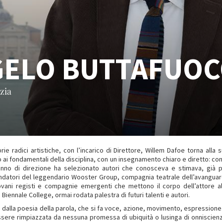
GELO BUTTAFUO
zia
 radici artistiche, con l’incarico di Direttore, Willem Dafoe torna alla s
o ai fondamentali della disciplina, con un insegnamento chiaro e diretto: conc
anno di direzione ha selezionato autori che conosceva e stimava, già 
fondatori del leggendario Wooster Group, compagnia teatrale dell’avanguar
giovani registi e compagnie emergenti che mettono il corpo dell’attore a
Biennale College, ormai rodata palestra di futuri talenti e autori.
to dalla poesia della parola, che si fa voce, azione, movimento, espression
ssere rimpiazzata da nessuna promessa di ubiquità o lusinga di onniscien