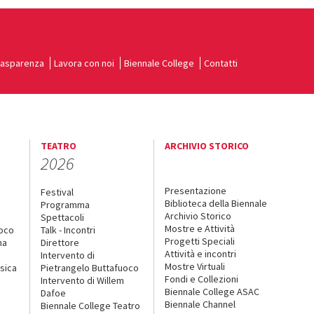
rasparenza
Lavora con noi
Biennale College
Contatti
TEATRO
ARCHIVIO STORICO
2026
Presentazione
Festival
Biblioteca della Biennale
Programma
Archivio Storico
Spettacoli
Mostre e Attività
uoco
Talk - Incontri
Progetti Speciali
na
Direttore
Attività e incontri
Intervento di
Mostre Virtuali
sica
Pietrangelo Buttafuoco
Fondi e Collezioni
Intervento di Willem
Biennale College ASAC
Dafoe
Biennale Channel
Biennale College Teatro