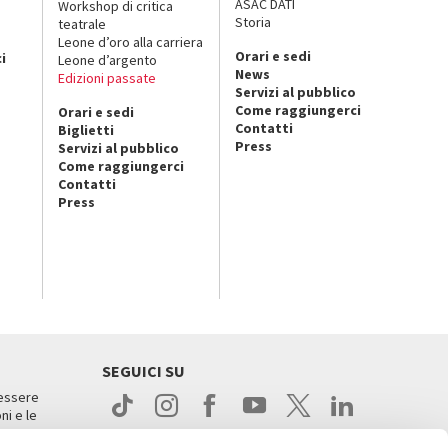
ASAC DATI
Workshop di critica
Storia
teatrale
o
Leone d’oro alla carriera
Orari e sedi
i
Leone d’argento
News
Edizioni passate
Servizi al pubblico
Come raggiungerci
Orari e sedi
Contatti
Biglietti
Press
Servizi al pubblico
Come raggiungerci
Contatti
Press
SEGUICI SU
 essere
ni e le