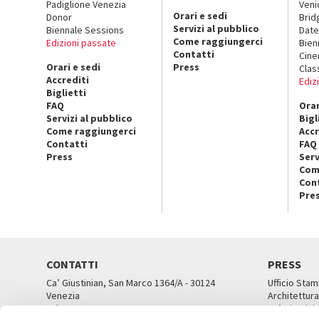
Padiglione Venezia
Veni
Orari e sedi
Donor
Brid
Servizi al pubblico
Biennale Sessions
Date
Come raggiungerci
Edizioni passate
Bien
Contatti
Cin
Orari e sedi
Press
Clas
Accrediti
Ediz
Biglietti
FAQ
Orar
Servizi al pubblico
Bigl
Come raggiungerci
Accr
Contatti
FAQ
Press
Serv
Com
Con
Pre
CONTATTI
PRESS
Ca’ Giustinian, San Marco 1364/A - 30124
Ufficio Stam
Venezia
Architettura
Tel. 041 5218711
Ca’ Giustini