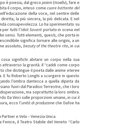
rpo è poesia, dal greco
poiein
(ποιεῖν), fare e
 abita il corpo, inteso come
cuore battente del
nell’educazione della voce, nel sentire delle
iretta, la più sincera, la più delicata. E nel
ofonda consapevolezza. Lo ha sperimentato su
per tutti l’
Idiot Savant
portato in scena nel
i sensi. Tutti elementi, questi, che porta in
cindibile significa tornare alle origini, a un
one assoluto,
beauty of the theatre rite
, in cui
sa significhi abitare un corpo nella sua
o attraverso la gravità. Il “caddi come corpo
nto che distingue il poeta dalle anime eteree
ata. E fu Roberto Longhi a scorgere in questo
gando l’ombra dantesca a quella dipinta da
ano fuori dal Paradiso Terrestre, che i loro
la disperazione, ma soprattutto la loro ombra.
rdo Da Vinci sulle proporzioni umane, in cui il
sura, ecco l’
unità di produzione
che Dafoe ha
a Partner e Vela – Venezia Unica.
a Fenice, il Teatro Stabile del Veneto “Carlo