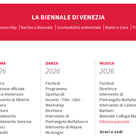
LA BIENNALE DI VENEZIA
nsorship
Bacheca Biennale
Sostenibilità ambientale
Bandi e Gare
T
EMA
DANZA
MUSICA
26
2026
2026
tra
Festival
Festival
zione ufficiale
Programma
Direttrice
ce Immersive
Spettacoli
Intervento di
rvento di Alberto
Incontri - Film - Libri -
Pietrangelo Buttaf
era
Workshop
Intervento di Cateri
ttore
Direttore
Barbieri
olamento
Intervento di
Biennale College Mu
lamento Venezia
Pietrangelo Buttafuoco
Edizioni passate
sici
Intervento di Wayne
Orari e sedi
editi
McGregor