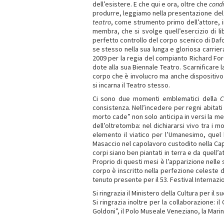
dell’esistere. E che qui e ora, oltre che
condi
produrre, leggiamo nella presentazione d
teatro
, come strumento primo dell’attore, i
membra, che si svolge quell’esercizio di libe
perfetto controllo del corpo scenico di Daf
se stesso nella sua lunga e gloriosa carriera
2009 per la regia del compianto Richard Fore
dote alla sua Biennale Teatro. Scarnificare l
corpo che è involucro ma anche dispositiv
si incarna il Teatro stesso.
Ci sono due momenti emblematici della
C
consistenza. Nell’incedere per regni abitati
morto cade” non solo anticipa in versi la me
dell’oltretomba: nel dichiararsi vivo tra i 
elemento il viatico per l’Umanesimo, quel
Masaccio nel capolavoro custodito nella Cap
corpi siano ben piantati in terra e da quell’
Proprio di questi mesi è l’apparizione nelle 
corpo è inscritto nella perfezione celeste d
tenuto presente per il 53. Festival Internazi
Si ringrazia il Ministero della Cultura per il
Si ringrazia inoltre per la collaborazione: 
Goldoni”, il Polo Museale Veneziano, la Marin