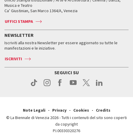
Ufficio Stampa istituzionale / Arte e Architettura / Cinema / Danza,
Fondi e Collezioni
Servizi al pubblico
Servizi al pubblico
Orari e sedi
Leone d’oro alla carriera
Musica e Teatro
Biennale College ASAC
Come raggiungerci
Orari e sedi
Come raggiungerci
Ca’ Giustinian, San Marco 1364/A, Venezia
Biglietti
Leone d’argento
Biennale Channel
Contatti
Biglietti
Contatti
Accrediti
Edizioni passate
UFFICI STAMPA
ASAC DATI
Press
Accrediti
Press
Servizi al pubblico
Storia
FAQ
NEWSLETTER
Come raggiungerci
Orari e sedi
Servizi al pubblico
Iscriviti alla nostra Newsletter per essere aggiornato su tutte le
Contatti
Biglietti
Orari e sedi
Come raggiungerci
manifestazioni e le iniziative.
Press
Servizi al pubblico
News
Contatti
ISCRIVITI
Come raggiungerci
Servizi al pubblico
Press
Contatti
Come raggiungerci
SEGUICI SU
Press
Contatti
Press
Note Legali
Privacy
Cookies
Credits
© La Biennale di Venezia 2026 - Tutti i contenuti del sito sono coperti
da copyright
P.I.00330320276