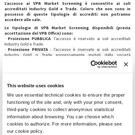
L’accesso ai VPB Market Screening è consentito ai soli
accreditati Industry Gold e Trade. Coloro che non sono in
possesso di queste tipologie di accrediti non potranno
accedere alle sale.
Le tipologie di VPB Market Screening disponibili (previa
accettazione del VPB Office) sono:
·
Proiezione PUBBLICA
: l’accesso è riservato ai soli accreditati
Industry Gold e Trade.
·
Proiezione PRIVATA
: l’accesso è riservato ai soli accreditati
Industry Gold o Trade espressamente invitati dalla società
responsabile delle vendite. La società dovrà inviare una settimana
prima della proiezione la lista dei suoi invitati al VPB Office. Un
rappresentante della società richiedente il servizio dovrà essere
all’entrata della sala di proiezione per il controllo della lista degli
accreditati Industry Gold e Trade invitati. In quanto proiezione privata
This website uses cookies
il titolo del film non verrà menzionato nel VPB Programme and Market
Screening Schedule.
We use essential technical cookies to ensure the proper
3.2 Data limite di iscrizione
functioning of the site and, only with your prior consent,
L’Industry Services Form dovrà pervenire al Venice Production Bridge
third-party cookies to collect anonymous statistical
entro e non oltre il 28 luglio 2025
, mentre il VPB Market Screenings
information about browsing. You can choose which
Entry Form andrà compilato sul nostro sito
entro e non oltre il 31
luglio 2025
. Al termine della Mostra, il Venice Production Bridge
cookies to authorize. For more information, please see
restituirà i materiali inviati soltanto a chi ne farà esplicita richiesta,
our cookie policy.
compilando l’apposita sezione del VPB Market Screenings Entry Form.