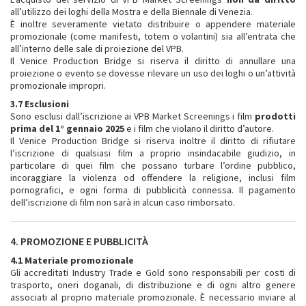
all’utilizzo dei loghi della Mostra e della Biennale di Venezia.
È inoltre severamente vietato distribuire o appendere materiale
promozionale (come manifesti, totem o volantini) sia all’entrata che
all’interno delle sale di proiezione del VPB.
Il Venice Production Bridge si riserva il diritto di annullare una
proiezione o evento se dovesse rilevare un uso dei loghi o un’attività
promozionale impropri.
3.7 Esclusioni
Sono esclusi dall’iscrizione ai VPB Market Screenings i film
prodotti
prima del 1° gennaio 2025
e i film che violano il diritto d’autore.
Il Venice Production Bridge si riserva inoltre il diritto di rifiutare
l’iscrizione di qualsiasi film a proprio insindacabile giudizio, in
particolare di quei film che possano turbare l’ordine pubblico,
incoraggiare la violenza od offendere la religione, inclusi film
pornografici, e ogni forma di pubblicità connessa. Il pagamento
dell’iscrizione di film non sarà in alcun caso rimborsato.
4. PROMOZIONE E PUBBLICITÀ
4.1 Materiale promozionale
Gli accreditati Industry Trade e Gold sono responsabili per costi di
trasporto, oneri doganali, di distribuzione e di ogni altro genere
associati al proprio materiale promozionale. È necessario inviare al