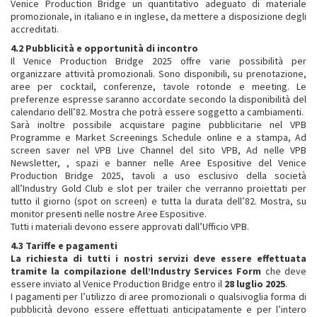
Venice Production Bridge un quantitativo adeguato di materiale
promozionale, in italiano e in inglese, da mettere a disposizione degli
accreditati.
4.2 Pubblicità e opportunità di incontro
Il Venice Production Bridge 2025 offre varie possibilità per
organizzare attività promozionali. Sono disponibili, su prenotazione,
aree per cocktail, conferenze, tavole rotonde e meeting. Le
preferenze espresse saranno accordate secondo la disponibilità del
calendario dell’82. Mostra che potrà essere soggetto a cambiamenti.
Sarà inoltre possibile acquistare pagine pubblicitarie nel VPB
Programme e Market Screenings Schedule online e a stampa, Ad
screen saver nel VPB Live Channel del sito VPB, Ad nelle VPB
Newsletter, , spazi e banner nelle Aree Espositive del Venice
Production Bridge 2025, tavoli a uso esclusivo della società
all’Industry Gold Club e slot per trailer che verranno proiettati per
tutto il giorno (spot on screen) e tutta la durata dell’82. Mostra, su
monitor presenti nelle nostre Aree Espositive.
Tutti i materiali devono essere approvati dall’Ufficio VPB.
4.3 Tariffe e pagamenti
La richiesta di tutti i nostri servizi deve essere effettuata
tramite la compilazione dell’Industry Services Form
che deve
essere inviato al Venice Production Bridge entro il
28 luglio 2025
.
I pagamenti per l’utilizzo di aree promozionali o qualsivoglia forma di
pubblicità devono essere effettuati anticipatamente e per l’intero