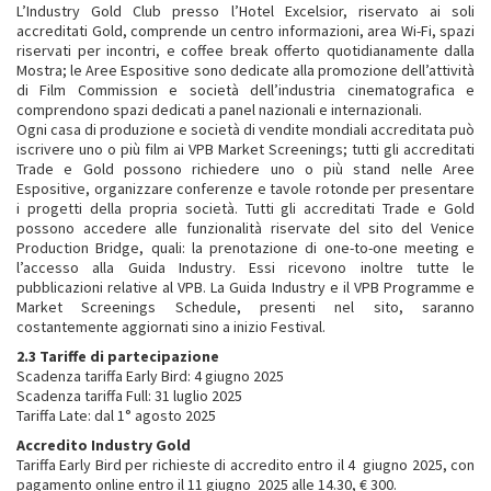
L’Industry Gold Club presso l’Hotel Excelsior, riservato ai soli
accreditati Gold, comprende un centro informazioni, area Wi-Fi, spazi
riservati per incontri, e coffee break offerto quotidianamente dalla
Mostra; le Aree Espositive sono dedicate alla promozione dell’attività
di Film Commission e società dell’industria cinematografica e
comprendono spazi dedicati a panel nazionali e internazionali.
Ogni casa di produzione e società di vendite mondiali accreditata può
iscrivere uno o più film ai VPB Market Screenings; tutti gli accreditati
Trade e Gold possono richiedere uno o più stand nelle Aree
Espositive, organizzare conferenze e tavole rotonde per presentare
i progetti della propria società. Tutti gli accreditati Trade e Gold
possono accedere alle funzionalità riservate del sito del Venice
Production Bridge, quali: la prenotazione di one-to-one meeting e
l’accesso alla Guida Industry. Essi ricevono inoltre tutte le
pubblicazioni relative al VPB. La Guida Industry e il VPB Programme e
Market Screenings Schedule, presenti nel sito, saranno
costantemente aggiornati sino a inizio Festival.
2.3 Tariffe di partecipazione
Scadenza tariffa Early Bird: 4 giugno 2025
Scadenza tariffa Full: 31 luglio 2025
Tariffa Late: dal 1° agosto 2025
Accredito Industry Gold
Tariffa Early Bird per richieste di accredito entro il 4 giugno 2025, con
pagamento online entro il 11 giugno 2025 alle 14.30, € 300.