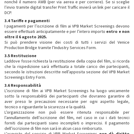
nonché il numero AWB (per via aerea e per corriere). Se si sceglie
l’invio tramite digital transfer Print Traffic invierà un link per caricare il
DCP.
3.4 Tariffe e pagamenti
I pagamenti per l’iscrizione di film ai VPB Market Screenings devono
essere effettuati anticipatamente e per l’intero importo
entro e non
oltre il 6 agosto 2025.
Si può prendere visione dei costi di tutti i servizi del Venice
Production Bridge tramite l’Industry Services Form.
3.5 Restituzione
Laddove fosse richiesta la restituzione della copia del film, si ricorda
che la rispedizione sarà effettuata a totale carico dei partecipanti,
secondo le istruzioni descritte nell’apposita sezione del VPB Market
Screenings Entry Form.
3.6 Responsabilità
L’iscrizione di film ai VPB Market Screenings ha luogo unicamente
sotto la responsabilità dei partecipanti che dovranno garantire di
aver preso le precauzioni necessarie per ogni aspetto legale,
tecnico o riguardante la sicurezza e la qualità.
L’organizzazione non può essere ritenuta responsabile per
l’annullamento dell’iscrizione del film, nel caso in cui i dati tecnici
forniti dai partecipanti siano incompleti o imprecisi. Il pagamento
dell’iscrizione di film non sarà in alcun caso rimborsato.
L’acquisto del servizio di VPB Market Screenings
non dà diritto