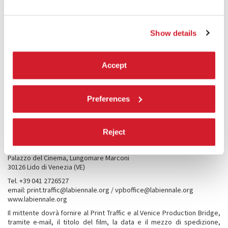
3.3 Ricezione film
Le copie dei film dovranno pervenire al Print Traffic
in formato DCP
entro e non oltre il 12 agosto 2025
.
Show details
L’invio del DCP può avvenire tramite digital transfer o con HDD fisico.
Tutte le spese relative al trasporto delle copie dal luogo d’origine alla
sede della Mostra e ritorno, inclusi gli oneri doganali, saranno a totale
Accept
carico dei partecipanti.
Si segnala che per i VPB Market Screenings il film dovrà essere
obbligatoriamente sottotitolato in inglese, eccetto che per i film in
lingua inglese, e in formato DCP. Non sono ammessi film in 3D.
Preferences
I film inviati con corriere [DHL, FedEx, ecc.] dovranno essere
consegnati PORTO FRANCO direttamente alla sede della Mostra del
Cinema entro il 12 agosto 2025 al seguente indirizzo, segnalando
Reject
‘copia per VPB Market Screenings’:
82. Mostra Internazionale d’Arte Cinematografica
Palazzo del Cinema, Lungomare Marconi
30126 Lido di Venezia (VE)
Tel. +39 041 2726527
email: print.traffic@labiennale.org / vpboffice@labiennale.org
www.labiennale.org
Il mittente dovrà fornire al Print Traffic e al Venice Production Bridge,
tramite e-mail, il titolo del film, la data e il mezzo di spedizione,