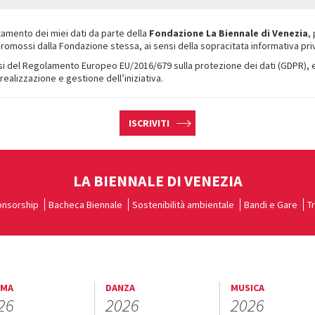
tamento dei miei dati da parte della
Fondazione La Biennale di Venezia
,
i promossi dalla Fondazione stessa, ai sensi della sopracitata informativa pri
i del Regolamento Europeo EU/2016/679 sulla protezione dei dati (GDPR), e aut
ealizzazione e gestione dell’iniziativa.
ISCRIVITI
LA BIENNALE DI VENEZIA
nsorship
Bacheca Biennale
Sostenibilità ambientale
Bandi e Gare
T
EMA
DANZA
MUSICA
26
2026
2026