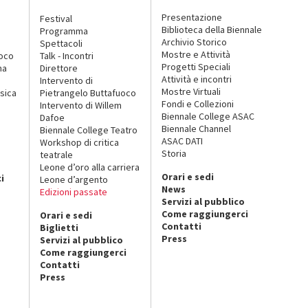
Presentazione
Festival
Biblioteca della Biennale
Programma
Archivio Storico
Spettacoli
Mostre e Attività
uoco
Talk - Incontri
Progetti Speciali
na
Direttore
Attività e incontri
Intervento di
Mostre Virtuali
sica
Pietrangelo Buttafuoco
Fondi e Collezioni
Intervento di Willem
Biennale College ASAC
Dafoe
Biennale Channel
Biennale College Teatro
ASAC DATI
Workshop di critica
Storia
teatrale
o
Leone d’oro alla carriera
Orari e sedi
i
Leone d’argento
News
Edizioni passate
Servizi al pubblico
Come raggiungerci
Orari e sedi
Contatti
Biglietti
Press
Servizi al pubblico
Come raggiungerci
Contatti
Press