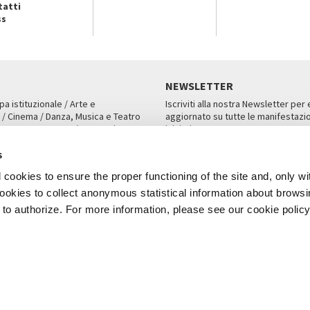
tatti
ss
NEWSLETTER
pa istituzionale / Arte e
Iscriviti alla nostra Newsletter per
 / Cinema / Danza, Musica e Teatro
aggiornato su tutte le manifestazio
an, San Marco 1364/A, Venezia
iniziative.
AMPA
ISCRIVITI
s
cookies to ensure the proper functioning of the site and, only wi
 cookies to collect anonymous statistical information about brows
o authorize. For more information, please see our cookie policy
Note Legali
Privacy
Cookies
Credits
a Biennale di Venezia 2026 - Tutti i contenuti del sito sono coperti da copyr
P.I.00330320276