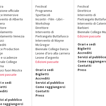
tra
Festival
Festival
zione ufficiale
Programma
Direttrice
ce Immersive
Spettacoli
Intervento di
rvento di Alberto
Incontri - Film - Libri -
Pietrangelo Buttaf
era
Workshop
Intervento di Cateri
ttore
Direttore
Barbieri
olamento
Intervento di
Biennale College Mu
lamento Venezia
Pietrangelo Buttafuoco
Edizioni passate
sici
Intervento di Wayne
Orari e sedi
editi
McGregor
Biglietti
ce Production
Biennale College Danza
Accrediti
ge
Leone d’oro alla carriera
Servizi al pubblic
 e scadenze
Leone d’argento
Come raggiungerc
nale College
Edizioni passate
Contatti
ema
Orari e sedi
Press
sici fuori Mostra
Biglietti
ioni passate
Accrediti
i e sedi
Servizi al pubblico
ietti
Come raggiungerci
editi
Contatti
Press
izi al pubblico
e raggiungerci