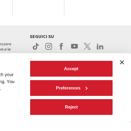
SEGUICI SU
 essere
ni e le
Accept
th your
ing. You
Preferences
.
ight
Reject