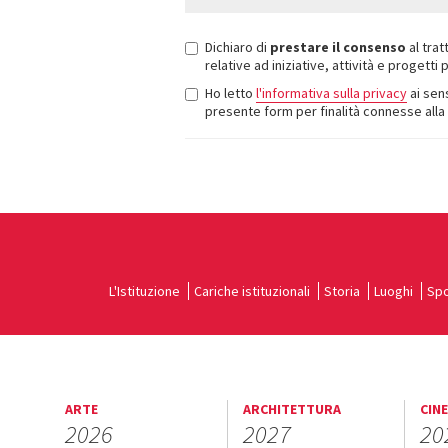
Dichiaro di
prestare il consenso
al trat
relative ad iniziative, attività e progett
Ho letto
l'informativa sulla privacy
ai sens
presente form per finalità connesse alla r
L'Istituzione
Cariche istituzionali
Storia
Luoghi
Spo
ARTE
ARCHITETTURA
CIN
2026
2027
20