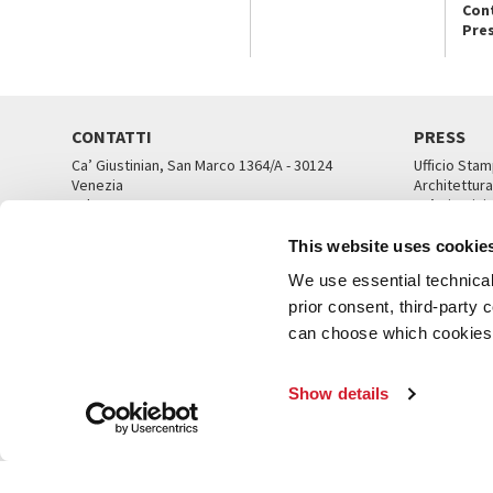
Con
Pre
CONTATTI
PRESS
Ca’ Giustinian, San Marco 1364/A - 30124
Ufficio Stam
Venezia
Architettura
Tel. 041 5218711
Ca’ Giustini
email info@labiennale.org
UFFICI ST
This website uses cookie
TUTTI I CONTATTI
We use essential technical 
prior consent, third-party
can choose which cookies t
© L
Show details