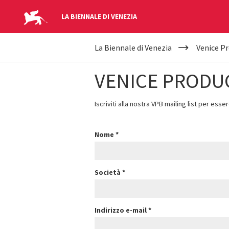
LA BIENNALE DI VENEZIA
YOUR
Salta al contenuto principale
La Biennale di Venezia
Venice P
ARE
HERE
VENICE PRODU
Iscriviti alla nostra VPB mailing list per ess
Nome
*
Società
*
Indirizzo e-mail
*