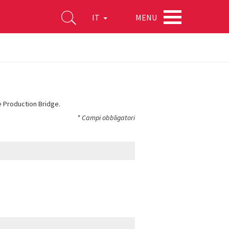
MENU
IT
ce Production Bridge.
*
Campi obbligatori