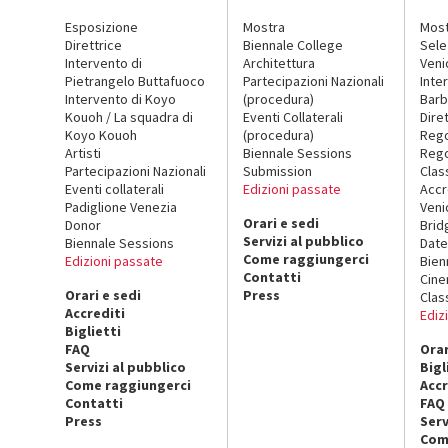
Esposizione
Mostra
Mos
Direttrice
Biennale College
Sele
Intervento di
Architettura
Veni
Pietrangelo Buttafuoco
Partecipazioni Nazionali
Inte
Intervento di Koyo
(procedura)
Barb
Kouoh / La squadra di
Eventi Collaterali
Dire
Koyo Kouoh
(procedura)
Reg
Artisti
Biennale Sessions
Rego
Partecipazioni Nazionali
Submission
Clas
Eventi collaterali
Edizioni passate
Accr
Padiglione Venezia
Veni
Orari e sedi
Donor
Brid
Servizi al pubblico
Biennale Sessions
Date
Come raggiungerci
Edizioni passate
Bien
Contatti
Cin
Orari e sedi
Press
Clas
Accrediti
Ediz
Biglietti
FAQ
Orar
Servizi al pubblico
Bigl
Come raggiungerci
Accr
Contatti
FAQ
Press
Serv
Com