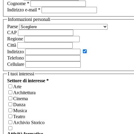
Cognome
*
Indirizzo e-mail
*
Informazioni personali
Paese
CAP
Regione
Città
Indirizzo
Telefono
Cellulare
I tuoi interessi
Settore di interesse
*
Arte
Architettura
Cinema
Danza
Musica
Teatro
Archivio Storico
Attività formative