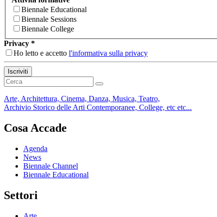
Biennale Educational
Biennale Sessions
Biennale College
Privacy
*
Ho letto e accetto
l'informativa sulla privacy
Iscriviti
Arte, Architettura, Cinema, Danza, Musica, Teatro,
Archivio Storico delle Arti Contemporanee, College, etc etc...
Cosa Accade
Agenda
News
Biennale Channel
Biennale Educational
Settori
Arte