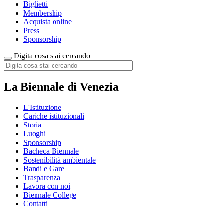
Biglietti
Membership
Acquista online
Press
Sponsorship
Digita cosa stai cercando
La Biennale di Venezia
L'Istituzione
Cariche istituzionali
Storia
Luoghi
Sponsorship
Bacheca Biennale
Sostenibilità ambientale
Bandi e Gare
Trasparenza
Lavora con noi
Biennale College
Contatti