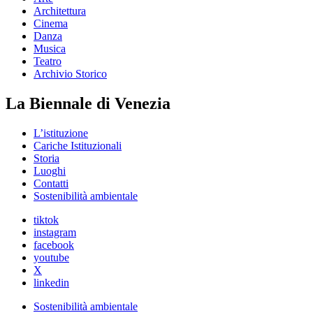
Architettura
Cinema
Danza
Musica
Teatro
Archivio Storico
La Biennale di Venezia
L’istituzione
Cariche Istituzionali
Storia
Luoghi
Contatti
Sostenibilità ambientale
tiktok
instagram
facebook
youtube
X
linkedin
Sostenibilità ambientale