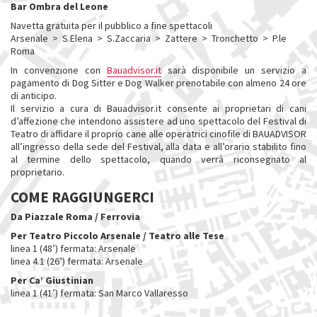
Bar Ombra del Leone
Navetta gratuita per il pubblico a fine spettacoli
Arsenale > S.Elena > S.Zaccaria > Zattere > Tronchetto > P.le
Roma
In convenzione con
Bauadvisor.it
sarà disponibile un servizio a
pagamento di Dog Sitter e Dog Walker prenotabile con almeno 24 ore
di anticipo.
Il servizio a cura di Bauadvisor.it consente ai proprietari di cani
d’affezione che intendono assistere ad uno spettacolo del Festival di
Teatro di affidare il proprio cane alle operatrici cinofile di BAUADVISOR
all’ingresso della sede del Festival, alla data e all’orario stabilito fino
al termine dello spettacolo, quando verrà riconsegnato al
proprietario.
COME RAGGIUNGERCI
Da Piazzale Roma / Ferrovia
Per Teatro Piccolo Arsenale / Teatro alle Tese​
linea 1 (48’) fermata: Arsenale
linea 4.1 (26’) fermata: Arsenale
Per Ca’ Giustinian
linea 1 (41’) fermata: San Marco Vallaresso