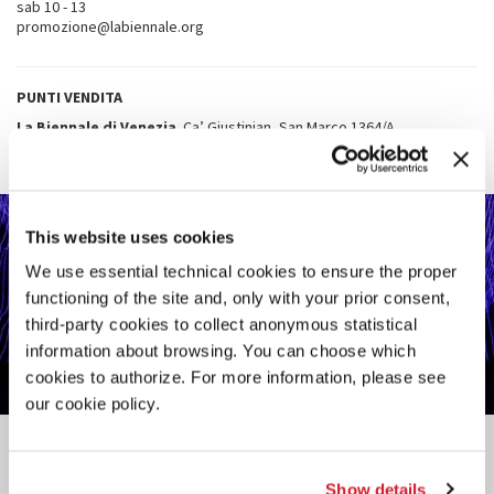
sab 10 - 13
promozione@labiennale.org
PUNTI VENDITA
La Biennale di Venezia
,
Ca’ Giustinian, San Marco 1364/A
7 > 21 giugno, ore 10 - 17 tutti i giorni
This website uses cookies
We use essential technical cookies to ensure the proper
functioning of the site and, only with your prior consent,
third-party cookies to collect anonymous statistical
information about browsing. You can choose which
cookies to authorize. For more information, please see
our cookie policy.
Sedi
TEATRO PICCOLO ARSENALE
Show details