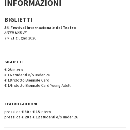
INFORMAZIONI
BIGLIETTI
54. Festival Internazionale del Teatro
ALTER NATIVE
7 > 21 giugno 2026
BIGLIETTI
€ 25
intero
€ 16
studenti e/o under 26
€ 18
ridotto Biennale Card
€ 14
ridotto Biennale Card Young Adult
TEATRO GOLDONI
prezzi da
€ 30
a
€ 15
intero
prezzi da
€ 20
a
€ 12
studenti e/o under 26