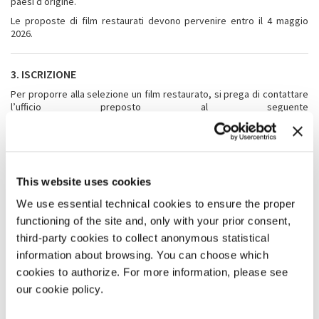
paesi d’origine.
Le proposte di film restaurati devono pervenire entro il 4 maggio
2026.
3. ISCRIZIONE
Per proporre alla selezione un film restaurato, si prega di contattare
l’ufficio preposto al seguente
indirizzo:
veniceclassics@labiennale.org
, che provvederà a inviare
un link per la registrazione, da effettuarsi entro il 4 maggio.
4. INVITO E MODALITÀ DI PARTECIPAZIONE
This website uses cookies
L’invito avviene per insindacabile giudizio del Direttore della Mostra.
We use essential technical cookies to ensure the proper
Dopo che l’invito è stato accettato, il film non può più essere ritirato
dal programma del Festival. Tutti i film devono essere presentati nella
functioning of the site and, only with your prior consent,
versione originale, con sottotitoli italiani sulla copia. I film italiani
third-party cookies to collect anonymous statistical
devono essere sottotitolati in inglese sulla copia. Tutte le spese di
information about browsing. You can choose which
sottotitolaggio sono a carico di chi presenta il film. Per i film con
dialoghi in una lingua diversa dall’italiano o dall’inglese, purché
cookies to authorize. For more information, please see
sottotitolati in italiano sulla copia, la Mostra provvederà a realizzare i
our cookie policy.
sottotitoli elettronici in inglese, a condizione che chi presenta il film
fornisca la lista dialoghi in inglese.