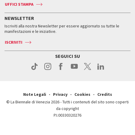
Accrediti
Edizioni passate
UFFICI STAMPA
ASAC DATI
Press
Accrediti
Press
Servizi al pubblico
Storia
FAQ
NEWSLETTER
Come raggiungerci
Orari e sedi
Servizi al pubblico
Iscriviti alla nostra Newsletter per essere aggiornato su tutte le
Contatti
Biglietti
Orari e sedi
Come raggiungerci
manifestazioni e le iniziative.
Press
Servizi al pubblico
News
Contatti
ISCRIVITI
Come raggiungerci
Servizi al pubblico
Press
Contatti
Come raggiungerci
SEGUICI SU
Press
Contatti
Press
Note Legali
Privacy
Cookies
Credits
© La Biennale di Venezia 2026 - Tutti i contenuti del sito sono coperti
da copyright
P.I.00330320276