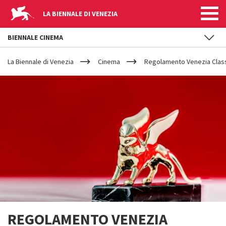
LA BIENNALE DI VENEZIA
BIENNALE CINEMA
YOUR
Salta al contenuto principale
ARE
La Biennale di Venezia
Cinema
Regolamento Venezia Class
HERE
REGOLAMENTO VENEZIA