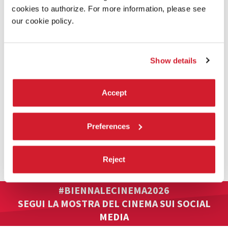
cookies to authorize. For more information, please see
our cookie policy.
Show details
Accept
Preferences
VENICE IMMERSIVE
Tutte le informazioni pratiche sulla sezione Venice Immersive:
Reject
Opere selezionate / Modalità di accesso / Accrediti / Abbonamenti.
#BIENNALECINEMA2026
SEGUI LA MOSTRA DEL CINEMA SUI SOCIAL
MEDIA