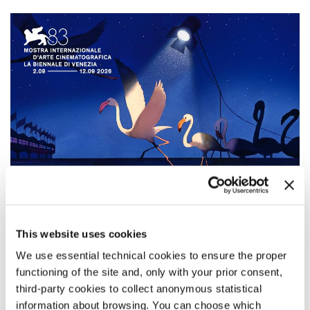
TUTTI I FILM DELL’83. MOSTRA
This website uses cookies
La selezione ufficiale dell’83. Mostra Internazionale d’Arte
We use essential technical cookies to ensure the proper
Cinematografica: sezione per sezione, tutti i titoli in programma.
functioning of the site and, only with your prior consent,
third-party cookies to collect anonymous statistical
information about browsing. You can choose which