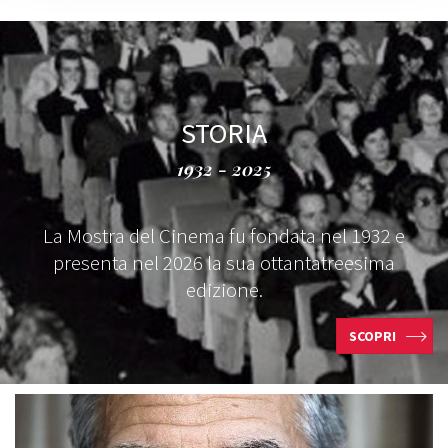
STORIA
1932 - 2025
La Mostra del Cinema fu fondata nel 1932 e
presenta nel 2026 la sua ottantatreesima
edizione.
SCOPRI