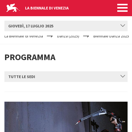
LA BIENNALE DI VENEZIA
BIENNALE DANZA
GIOVEDÌ, 17 LUGLIO 2025
YOUR
Salta al contenuto principale
ARE
La Biennale di Venezia
Danza (2025)
Biennale Danza 2025
HERE
PROGRAMMA
TUTTE LE SEDI
INVIA