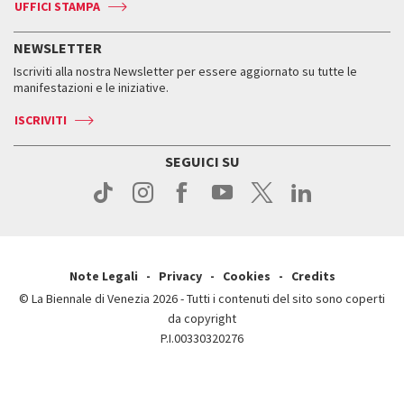
Accrediti
Edizioni passate
UFFICI STAMPA
ASAC DATI
Press
Accrediti
Press
Servizi al pubblico
Storia
FAQ
NEWSLETTER
Come raggiungerci
Orari e sedi
Servizi al pubblico
Iscriviti alla nostra Newsletter per essere aggiornato su tutte le
Contatti
Biglietti
Orari e sedi
Come raggiungerci
manifestazioni e le iniziative.
Press
Servizi al pubblico
News
Contatti
ISCRIVITI
Come raggiungerci
Servizi al pubblico
Press
Contatti
Come raggiungerci
SEGUICI SU
Press
Contatti
Press
Note Legali
Privacy
Cookies
Credits
© La Biennale di Venezia 2026 - Tutti i contenuti del sito sono coperti
da copyright
P.I.00330320276