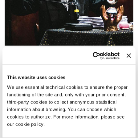
20:00
CAROLINA BIANCHI - CADELA FORÇA
TRILOGY, CHAPTER II: THE BROTHERHOOD
This website uses cookies
Gli spettacoli creati da Cara de Cavalo e Carolina Bianchi sono votati
We use essential technical cookies to ensure the proper
alla teatralità: in un intreccio di temporalità e discorsi, il testo è
costantemente messo in tensione da memorie di violenza e
functioning of the site and, only with your prior consent,
desiderio.
third-party cookies to collect anonymous statistical
information about browsing. You can choose which
LEGGI TUTTO
cookies to authorize. For more information, please see
DANZA
our cookie policy.
TEATRO PICCOLO ARSENALE
INGRESSO CON BIGLIETTO