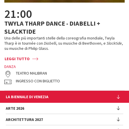
21:00
TWYLA THARP DANCE - DIABELLI +
SLACKTIDE
Una delle più importanti stelle della coreografia mondiale, Twyla
Tharp è in tournée con
Diabelli
, su musiche di Beethoven, e
Slacktide
,
su musiche di Philip Glass.
LEGGI TUTTO
DANZA
TEATRO MALIBRAN
INGRESSO CON BIGLIETTO
LA BIENNALE DI VENEZIA
L'Istituzione
ARTE 2026
Cariche istituzionali
ARCHITETTURA 2027
Esposizione
Storia
Direttrice