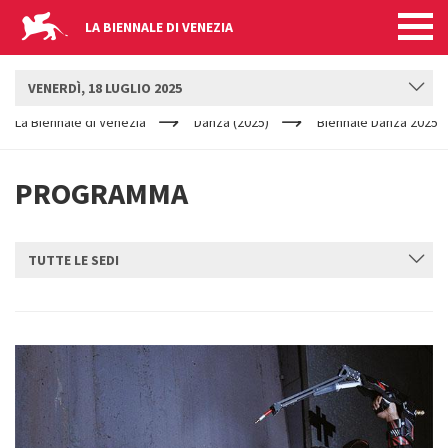
LA BIENNALE DI VENEZIA
BIENNALE DANZA
VENERDÌ, 18 LUGLIO 2025
YOUR
Salta al contenuto principale
ARE
La Biennale di Venezia
Danza (2025)
Biennale Danza 2025
HERE
PROGRAMMA
TUTTE LE SEDI
INVIA