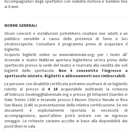
Accompagnatori degli spettatori con inabilità motoria e bambini fino
ai 6 anni
NORME GENERALI
Alcuni concerti o installazioni potrebbero risultare non adatti a un
pubblico sensibile a causa della presenza di fumo e luci
stroboscopiche. Consultare il programma prima di acquistare il
biglietto.
Acquisto biglietti online su www.labiennale.org; per i teatri all’
Arsenale e teatro Malibran apertura biglietteria un’ora prima dello
spettacolo presso la sede del teatro e riservata alla vendita dei soli
biglietti dello spettacolo.
Non è consentito l’ingresso a
spettacolo iniziato. Biglietti e abbonamenti non rimborsabili.
Le persone con disabilità certificata potranno usufruire di un biglietto
ridotto al prezzo di
€ 18
acquistabile inoltrando la richiesta
all’indirizzo booking@labiennale.org o presso gli Infopoint (Giardini in
Viale Trento 1260 e Arsenale presso il Museo Storico Navale in Riva
San Biasio 2148) su presentazione della relativa certificazione. Se nei
documenti è esplicitamente riportata la necessità di
accompagnatore, quest’ultimo potrà entrare con un ingresso
omaggio. Le richieste saranno accolte in base alla disponibilità dei
posti liberi in sala.