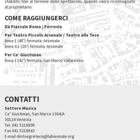
stabilito fino al termine dello spettacolo, quando verrà riconsegnato
al proprietario.
COME RAGGIUNGERCI
Da Piazzale Roma / Ferrovia
Per Teatro Piccolo Arsenale / Teatro alle Tese​
linea 1 (48’) fermata: Arsenale
linea 4.1 (26’) fermata: Arsenale
Per Ca’ Giustinian
linea 1 (41’) fermata: San Marco Vallaresso
CONTATTI
Settore Musica
Ca’ Giustinian, San Marco 1364/A
30124 Venezia
Tel. 041 5218898
Fax 041 5218843
E-mail dmtsegreteria@labiennale.org