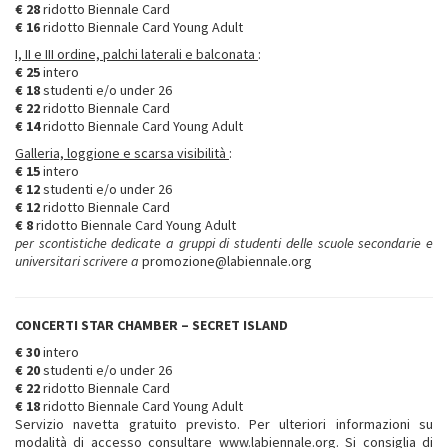
€ 28
ridotto Biennale Card
€ 16
ridotto Biennale Card Young Adult
I, II e III ordine, palchi laterali e balconata
:
€ 25
intero
€ 18
studenti e/o under 26
€ 22
ridotto Biennale Card
€ 14
ridotto Biennale Card Young Adult
Galleria, loggione e scarsa visibilità
:
€ 15
intero
€ 12
studenti e/o under 26
€ 12
ridotto Biennale Card
€ 8
ridotto Biennale Card Young Adult
per scontistiche dedicate a gruppi di studenti delle scuole secondarie e
universitari scrivere a
promozione@labiennale.org
CONCERTI STAR CHAMBER – SECRET ISLAND
€ 30
intero
€ 20
studenti e/o under 26
€ 22
ridotto Biennale Card
€ 18
ridotto Biennale Card Young Adult
Servizio navetta gratuito previsto. Per ulteriori informazioni su
modalità di accesso consultare www.labiennale.org. Si consiglia di