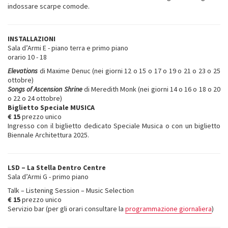
indossare scarpe comode.
INSTALLAZIONI
Sala d’Armi E - piano terra e primo piano
orario 10 - 18
Elevations
di Maxime Denuc (nei giorni 12 o 15 o 17 o 19 o 21 o 23 o 25
ottobre)
Songs of Ascension Shrine
di Meredith Monk (nei giorni 14 o 16 o 18 o 20
o 22 o 24 ottobre)
Biglietto Speciale MUSICA
€ 15
prezzo unico
Ingresso con il biglietto dedicato Speciale Musica o con un biglietto
Biennale Architettura 2025.
LSD – La Stella Dentro Centre
Sala d’Armi G - primo piano
Talk – Listening Session – Music Selection
€ 15
prezzo unico
Servizio bar (per gli orari consultare la
programmazione giornaliera
)