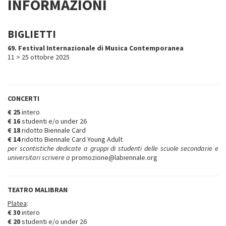
INFORMAZIONI
BIGLIETTI
69. Festival Internazionale di Musica Contemporanea
11 > 25 ottobre 2025
CONCERTI
€ 25
intero
€ 16
studenti e/o under 26
€ 18
ridotto Biennale Card
€ 14
ridotto Biennale Card Young Adult
per scontistiche dedicate a gruppi di studenti delle scuole secondarie e
universitari scrivere a
promozione@labiennale.org
TEATRO MALIBRAN
Platea
:
€ 30
intero
€ 20
studenti e/o under 26