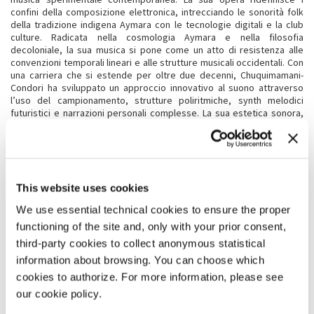
confini della composizione elettronica, intrecciando le sonorità folk
della tradizione indigena Aymara con le tecnologie digitali e la club
culture. Radicata nella cosmologia Aymara e nella filosofia
decoloniale, la sua musica si pone come un atto di resistenza alle
convenzioni temporali lineari e alle strutture musicali occidentali. Con
una carriera che si estende per oltre due decenni, Chuquimamani-
Condori ha sviluppato un approccio innovativo al suono attraverso
l’uso del campionamento, strutture poliritmiche, synth melodici
futuristici e narrazioni personali complesse. La sua estetica sonora,
che fonde folk e iper-contemporaneo, si distingue per la costruzione
di stratificazioni massimaliste che riflettono la sua eredità culturale e
identità queer. La sua ricerca artistica non è solo pratica decoloniale,
ma anche una forma di resistenza culturale e politica queer, in grado
di aprire nuovi sentieri estetici e concettuali su temi di identità,
This website uses cookies
diaspora e decolonizzazione. La musica di Chuquimamani-Condori non
si limita a riflettere tradizioni esistenti, ma rielabora le possibilità del
We use essential technical cookies to ensure the proper
suono come mezzo di narrazione storica, identità e trasformazione”.
functioning of the site and, only with your prior consent,
third-party cookies to collect anonymous statistical
NOTA BIOGRAFICA
information about browsing. You can choose which
Chuquimamani-Condori
(1985, California) è affiliata alla nazione
cookies to authorize. For more information, please see
Pakajaqi e nata nel 1985 nella regione dell’Inland Empire in California.
our cookie policy.
Ha iniziato la sua carriera musicale sotto gli pseudonimi di E+E ed
Elysia Crampton, creando collage sonori digitali che combinano forme