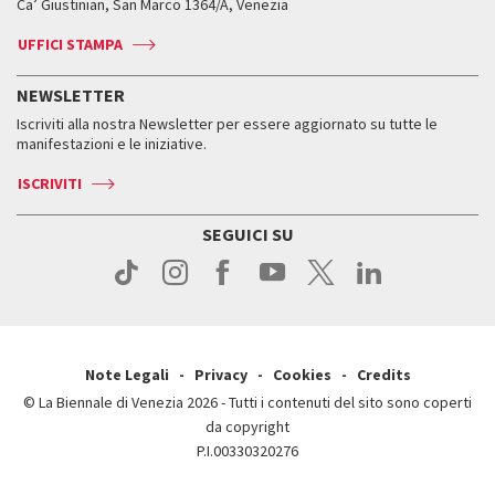
Ca’ Giustinian, San Marco 1364/A, Venezia
Biglietti
Leone d’argento
Biennale Channel
Contatti
Biglietti
Contatti
Accrediti
Edizioni passate
UFFICI STAMPA
ASAC DATI
Press
Accrediti
Press
Servizi al pubblico
Storia
FAQ
NEWSLETTER
Come raggiungerci
Orari e sedi
Servizi al pubblico
Iscriviti alla nostra Newsletter per essere aggiornato su tutte le
Contatti
Biglietti
Orari e sedi
Come raggiungerci
manifestazioni e le iniziative.
Press
Servizi al pubblico
News
Contatti
ISCRIVITI
Come raggiungerci
Servizi al pubblico
Press
Contatti
Come raggiungerci
SEGUICI SU
Press
Contatti
Press
Note Legali
Privacy
Cookies
Credits
© La Biennale di Venezia 2026 - Tutti i contenuti del sito sono coperti
da copyright
P.I.00330320276