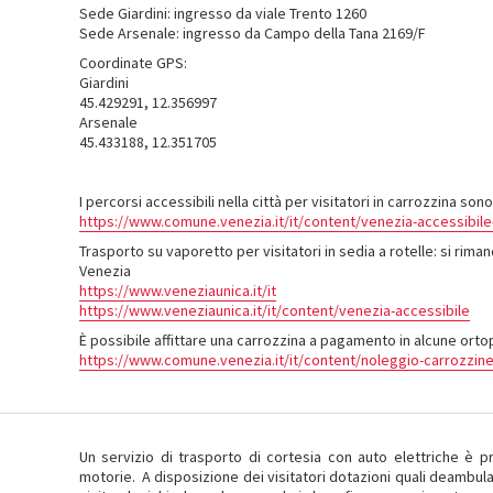
Sede Giardini: ingresso da viale Trento 1260
Sede Arsenale: ingresso da Campo della Tana 2169/F
Coordinate GPS:
Giardini
45.429291, 12.356997
Arsenale
45.433188, 12.351705
I percorsi accessibili nella città per visitatori in carrozzina son
https://www.comune.venezia.it/it/content/venezia-accessibile-
Trasporto su vaporetto per visitatori in sedia a rotelle: si rimanda
Venezia
https://www.veneziaunica.it/it
https://www.veneziaunica.it/it/content/venezia-accessibile
È possibile affittare una carrozzina a pagamento in alcune ortop
https://www.comune.venezia.it/it/content/noleggio-carrozzine
Un servizio di trasporto di cortesia con auto elettriche è pr
motorie. A disposizione dei visitatori dotazioni quali deambulat