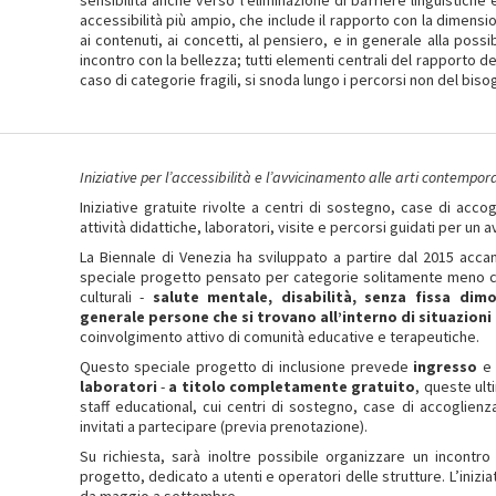
sensibilità anche verso l’eliminazione di barriere linguistiche 
accessibilità più ampio, che include il rapporto con la dimen
ai contenuti, ai concetti, al pensiero, e in generale alla possib
incontro con la bellezza; tutti elementi centrali del rapporto de
caso di categorie fragili, si snoda lungo i percorsi non del bis
Iniziative per l’accessibilità e l’avvicinamento alle arti contemporan
Iniziative gratuite rivolte a centri di sostegno, case di acc
attività didattiche, laboratori, visite e percorsi guidati per un
La Biennale di Venezia ha sviluppato a partire dal 2015 accan
speciale progetto pensato per categorie solitamente meno coi
culturali -
salute mentale, disabilità, senza fissa dim
generale persone che si trovano all’interno di situazioni 
coinvolgimento attivo di comunità educative e terapeutiche.
Questo speciale progetto di inclusione prevede
ingresso
laboratori
-
a titolo completamente gratuito
, queste ul
staff educational, cui centri di sostegno, case di accoglien
invitati a partecipare (previa prenotazione).
Su richiesta, sarà inoltre possibile organizzare un incontr
progetto, dedicato a utenti e operatori delle strutture. L’inizia