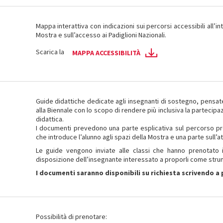
Mappa interattiva con indicazioni sui percorsi accessibili all’in
Mostra e sull’accesso ai Padiglioni Nazionali.
Scarica la
MAPPA ACCESSIBILITÀ
Guide didattiche dedicate agli insegnanti di sostegno, pensate
alla Biennale con lo scopo di rendere più inclusiva la partecipaz
didattica.
I documenti prevedono una parte esplicativa sul percorso pro
che introduce l’alunno agli spazi della Mostra e una parte sull’at
Le guide vengono inviate alle classi che hanno prenotato i
disposizione dell’insegnante interessato a proporli come str
I documenti saranno disponibili su richiesta scrivendo
Possibilità di prenotare: