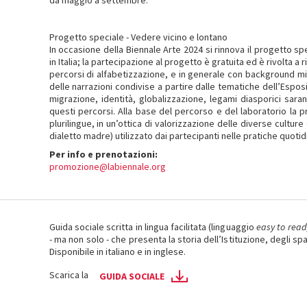
da maggio a settembre.
Progetto speciale - Vedere vicino e lontano
In occasione della Biennale Arte 2024 si rinnova il progetto spe
in Italia; la partecipazione al progetto è gratuita ed è rivolta a ri
percorsi di alfabetizzazione, e in generale con background migra
delle narrazioni condivise a partire dalle tematiche dell’Esposiz
migrazione, identità, globalizzazione, legami diasporici saran
questi percorsi. Alla base del percorso e del laboratorio la 
plurilingue, in un’ottica di valorizzazione delle diverse culture e
dialetto madre) utilizzato dai partecipanti nelle pratiche quotid
Per info e prenotazioni:
promozione@labiennale.org
Guida sociale scritta in lingua facilitata (linguaggio
easy to read
- ma non solo - che presenta la storia dell’Istituzione, degli sp
Disponibile in italiano e in inglese.
Scarica la
GUIDA SOCIALE