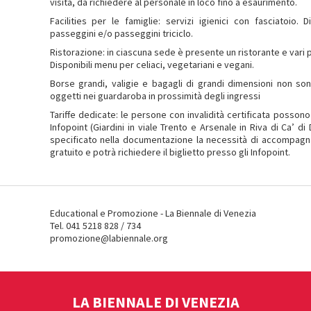
visita, da richiedere al personale in loco fino a esaurimento.
Facilities per le famiglie: servizi igienici con fasciatoio. 
passeggini e/o passeggini triciclo.
Ristorazione: in ciascuna sede è presente un ristorante e vari pu
Disponibili menu per celiaci, vegetariani e vegani.
Borse grandi, valigie e bagagli di grandi dimensioni non son
oggetti nei guardaroba in prossimità degli ingressi
Tariffe dedicate: le persone con invalidità certificata posson
Infopoint (Giardini in viale Trento e Arsenale in Riva di Ca’ di
specificato nella documentazione la necessità di accompagnat
gratuito e potrà richiedere il biglietto presso gli Infopoint.
Educational e Promozione - La Biennale di Venezia
Tel. 041 5218 828 / 734
promozione@labiennale.org
LA BIENNALE DI VENEZIA