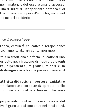
e cognitive; ciò si traduce in un concetto di
sione immateriale dell’essere umano: accesso
ilità di fruire di un’esperienza estetica e di
l visitatore con l’opera d’arte che, anche nel
ogno ma del desiderio.
ee di pubblici fragili.
oglienza, comunità educative e terapeutiche:
 avvicinamento alle arti contemporanee.
to alla tradizionale offerta Educational uno
nvolte nella fruizione di mostre ed eventi
ora, dipendenze, migranti, minori e in
di disagio sociale
- che passa attraverso il
e
attività didattiche
-
percorsi guidati e
time elaborate e condotte da operatori dello
za, comunità educative e terapeutiche sono
o propedeutico online di presentazione del
tiva è gratuita e si concentra nei mesi estivi,