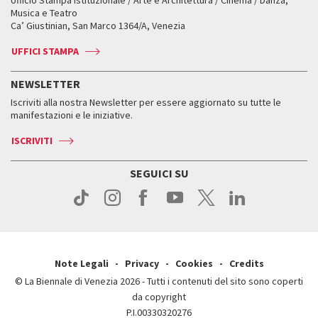
Ufficio Stampa istituzionale / Arte e Architettura / Cinema / Danza,
Fondi e Collezioni
Servizi al pubblico
Servizi al pubblico
Orari e sedi
Leone d’oro alla carriera
Musica e Teatro
Biennale College ASAC
Come raggiungerci
Orari e sedi
Come raggiungerci
Ca’ Giustinian, San Marco 1364/A, Venezia
Biglietti
Leone d’argento
Biennale Channel
Contatti
Biglietti
Contatti
Accrediti
Edizioni passate
UFFICI STAMPA
ASAC DATI
Press
Accrediti
Press
Servizi al pubblico
Storia
FAQ
NEWSLETTER
Come raggiungerci
Orari e sedi
Servizi al pubblico
Iscriviti alla nostra Newsletter per essere aggiornato su tutte le
Contatti
Biglietti
Orari e sedi
Come raggiungerci
manifestazioni e le iniziative.
Press
Servizi al pubblico
News
Contatti
ISCRIVITI
Come raggiungerci
Servizi al pubblico
Press
Contatti
Come raggiungerci
SEGUICI SU
Press
Contatti
Press
Note Legali
Privacy
Cookies
Credits
© La Biennale di Venezia 2026 - Tutti i contenuti del sito sono coperti
da copyright
P.I.00330320276