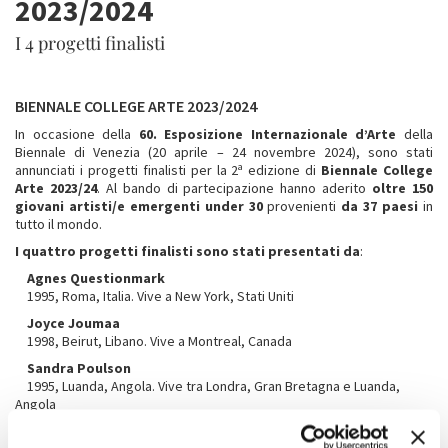
2023/2024
I 4 progetti finalisti
BIENNALE COLLEGE ARTE 2023/2024
In occasione della
60. Esposizione Internazionale d’Arte
della
Biennale di Venezia (20 aprile – 24 novembre 2024), sono stati
a
annunciati i progetti finalisti per la 2
edizione di
Biennale College
Arte 2023/24
. Al bando di partecipazione hanno aderito
oltre 150
giovani artisti/e emergenti under 30
provenienti
da 37 paesi
in
tutto il mondo.
I quattro progetti finalisti sono stati presentati da
:
Agnes Questionmark
1995, Roma, Italia. Vive a New York, Stati Uniti
Joyce Joumaa
1998, Beirut, Libano. Vive a Montreal, Canada
Sandra Poulson
1995, Luanda, Angola. Vive tra Londra, Gran Bretagna e Luanda,
Angola
Nazira Karimi