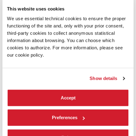
This website uses cookies
Luglio
We use essential technical cookies to ensure the proper
10
Final Cut in Venice – Scadenza per materiali catalogo
functioning of the site and, only with your prior consent,
29
Industry Services Form – scadenza per tutte le richieste
third-party cookies to collect anonymous statistical
31
VPB Market Screenings – scadenza per entry form
information about browsing. You can choose which
cookies to authorize. For more information, please see
Agosto
our cookie policy.
3
Scadenza pagamenti per spazi pubblicitari nel VPB program / Spot
on Screen / Ad Screen Saver sul VPB Live Channel /
Spazi e totem nell'Area Eventi / Tavolo all'Industry Gold Club
Show details
6
Scadenza pagamento per VPB Market Screenings
12
Scadenza consegna per VPB Market Screenings / copie di
proiezione Final Cut in Venice /
Accept
14
Spot on Screen
Settembre
Preferences
3-9
Venice Production Bridge / Venice Immersive Market
4-6
Venice Gap-Financing Market / Book Adaptation Rights Market