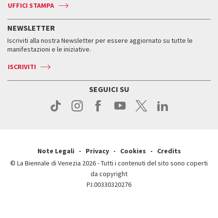
Accrediti
Edizioni passate
UFFICI STAMPA
ASAC DATI
Press
Accrediti
Press
Servizi al pubblico
Storia
FAQ
NEWSLETTER
Come raggiungerci
Orari e sedi
Servizi al pubblico
Iscriviti alla nostra Newsletter per essere aggiornato su tutte le
Contatti
Biglietti
Orari e sedi
Come raggiungerci
manifestazioni e le iniziative.
Press
Servizi al pubblico
News
Contatti
ISCRIVITI
Come raggiungerci
Servizi al pubblico
Press
Contatti
Come raggiungerci
SEGUICI SU
Press
Contatti
Press
Note Legali
Privacy
Cookies
Credits
© La Biennale di Venezia 2026 - Tutti i contenuti del sito sono coperti
da copyright
P.I.00330320276