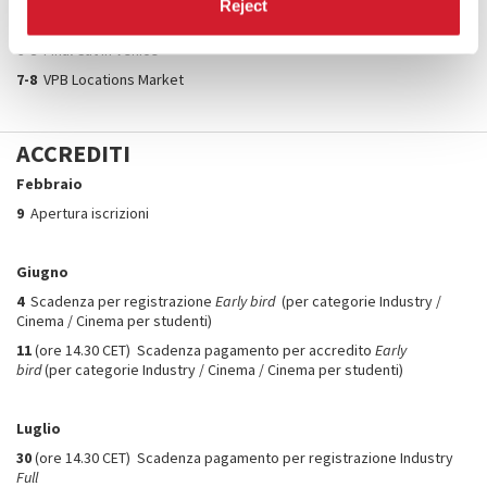
Reject
6-7
Meet the streamers
6-8
Final Cut in Venice
7-8
VPB Locations Market
ACCREDITI
Febbraio
9
Apertura iscrizioni
Giugno
4
Scadenza per registrazione
Early bird
(per categorie Industry /
Cinema / Cinema per studenti)
11
(ore 14.30 CET) Scadenza pagamento per accredito
Early
bird
(per categorie Industry / Cinema / Cinema per studenti)
Luglio
30
(ore 14.30 CET) Scadenza pagamento per registrazione Industry
Full