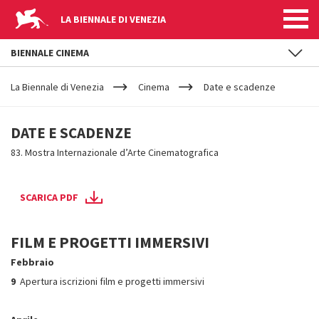
LA BIENNALE DI VENEZIA
BIENNALE CINEMA
YOUR
Salta al contenuto principale
ARE
La Biennale di Venezia
Cinema
Date e scadenze
HERE
DATE
DATE E SCADENZE
E
83. Mostra Internazionale d’Arte Cinematografica
SCADENZE
SCARICA PDF
FILM E PROGETTI IMMERSIVI
Febbraio
9
Apertura iscrizioni film e progetti immersivi