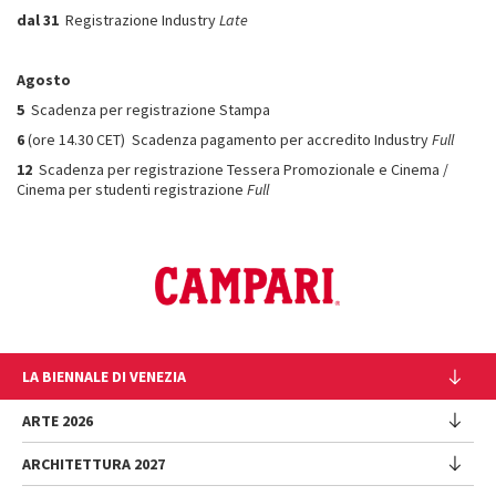
dal 31
Registrazione Industry
Late
Agosto
5
Scadenza per registrazione Stampa
6
(ore 14.30 CET) Scadenza pagamento per accredito Industry
Full
12
Scadenza per registrazione Tessera Promozionale e Cinema /
Cinema per studenti registrazione
Full
LA BIENNALE DI VENEZIA
L'Istituzione
ARTE 2026
Cariche istituzionali
ARCHITETTURA 2027
Esposizione
Storia