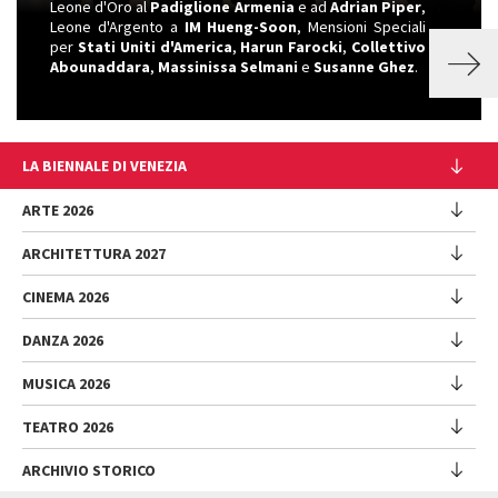
Leone d'Oro al
Padiglione Armenia
e ad
Adrian Piper
,
Leone d'Argento a
IM Hueng-Soon
, Mensioni Speciali
per
Stati Uniti d'America
,
Harun Farocki
,
Collettivo
Abounaddara
,
Massinissa Selmani
e
Susanne Ghez
.
LA BIENNALE DI VENEZIA
L'Istituzione
ARTE 2026
Cariche istituzionali
ARCHITETTURA 2027
Esposizione
Storia
Direttrice
Luoghi
CINEMA 2026
Mostra
Intervento di Pietrangelo Buttafuoco
Sponsorship
Biennale College Architettura
DANZA 2026
Intervento di Koyo Kouoh / La squadra di Koyo Kouoh
Mostra
Bacheca Biennale
Partecipazioni Nazionali (procedura)
Artisti
Selezione ufficiale
Sostenibilità ambientale
MUSICA 2026
Eventi Collaterali (procedura)
Festival
Partecipazioni Nazionali
Venice Immersive
Bandi e Gare
Biennale Sessions
Programma
TEATRO 2026
Eventi collaterali
Intervento di Alberto Barbera
Festival
Trasparenza
Submission
Spettacoli
Padiglione Venezia
Direttore
Direttrice
ARCHIVIO STORICO
Lavora con noi
Edizioni passate
Incontri - Film - Libri - Workshop
Festival
Donor
Regolamento
Intervento di Pietrangelo Buttafuoco