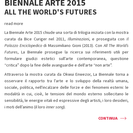
BIENNALE ARTE 2015
ALL THE WORLD'S FUTURES
read more
La Biennale Arte 2015 chiude una sorta di trilogia iniziata con la mostra
curata da Bice Curiger nel 2011,
Illuminazioni
, e proseguita con
Il
Palazzo Enciclopedico
di Massimiliano Gioni (2013). Con
All The World’s
Futures
, La Biennale prosegue la ricerca sui riferimenti utili per
formulare giudizi estetici sull'arte contemporanea, questione
“critica” dopo la fine delle avanguardie e dell'arte “non arte”.
Attraverso la mostra curata da Okwui Enwezor, La Biennale torna a
osservare il rapporto tra l'arte e lo sviluppo della realtà umana,
sociale, politica, nell'incalzare delle forze e dei fenomeni esterni: le
modalità in cui, cioè, le tensioni del mondo esterno sollecitano le
sensibilità, le energie vitali ed espressive degli artisti, i loro desideri,
i moti dell’animo (il loro
inner song
).
CONTINUA