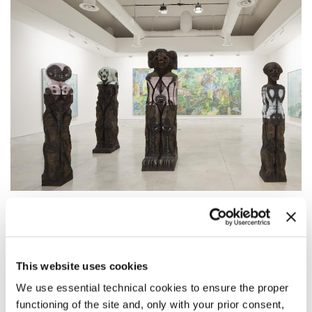
ALL THE WORLD'S FUTURES
Gli artisti invitati
136 artisti da 53 paesi per indagare il rapporto tra l'arte e lo sviluppo
This website uses cookies
della realtà umana, sociale, politica, nell'incalzare delle forze e delle
We use essential technical cookies to ensure the proper
criticità contemporanee.
functioning of the site and, only with your prior consent,