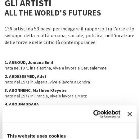
GLI ARTISTI
ALL THE WORLD'S FUTURES
136 artisti da 53 paesi per indagare il rapporto tra l'arte e lo
sviluppo della realtà umana, sociale, politica, nell'incalzare
delle forze e delle criticità contemporanee.
1. ABBOUD, Jumana Emil
Nata nel 1971 in Palestina, vive e lavora a Gerusalemme
2. ABDESSEMED, Adel
Nato nel 1971 in Algeria, vive e lavora a Londra
3. ABONNENC, Mathieu Kleyebe
Nato nel 1977 in Francia, vive e lavora a Metz
4. ABOUNADDARA
Fondato nel 2010 in Siria, con sede in Siria
5. ACHOUR, Boris
Nato nel 1966 in Francia, vive e lavora a Parigi
6. ADKINS, Terry
This website uses cookies
1953-2014, Stati Uniti