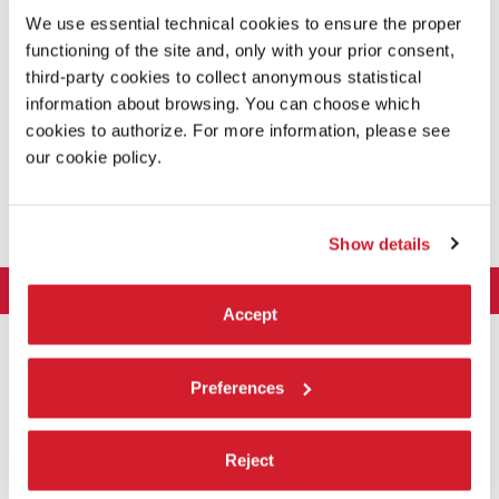
We use essential technical cookies to ensure the proper
7. AFIF, Saâdane
Nato nel 1970 in Francia, vive e lavora a Berlino
functioning of the site and, only with your prior consent,
8. AKERMAN, Chantal
third-party cookies to collect anonymous statistical
Nata nel 1950 in Belgio, vive e lavora a Parigi
information about browsing. You can choose which
9. AKOMFRAH, John
cookies to authorize. For more information, please see
Nato nel 1957 in Ghana, vive e lavora a Londra
our cookie policy.
10. AKPOKIERE, Karo
Nato nel 1981 in Nigeria, vive e lavora a Lagos e Berlino
SCOPRI TUTTI GLI ARTISTI
Show details
LA BIENNALE DI VENEZIA
Accept
L'Istituzione
ARTE 2026
Cariche istituzionali
ARCHITETTURA 2027
Esposizione
Preferences
Storia
Direttrice
Luoghi
CINEMA 2026
Mostra
Intervento di Pietrangelo Buttafuoco
Sponsorship
Biennale College Architettura
Reject
DANZA 2026
Intervento di Koyo Kouoh / La squadra di Koyo Kouoh
Mostra
Bacheca Biennale
Partecipazioni Nazionali (procedura)