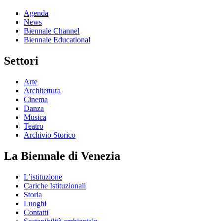
Agenda
News
Biennale Channel
Biennale Educational
Settori
Arte
Architettura
Cinema
Danza
Musica
Teatro
Archivio Storico
La Biennale di Venezia
L’istituzione
Cariche Istituzionali
Storia
Luoghi
Contatti