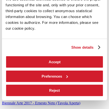
functioning of the site and, only with your prior consent,
third-party cookies to collect anonymous statistical
information about browsing. You can choose which
Leggi tutto
Biennale Sessions
cookies to authorize. For more information, please see
our cookie policy.
Opportunità e progetti nati dalla collaborazione tra La Biennale e le
Università, le Accademie e gli Istituti di Formazione Superiore.
Show details
Leggi tutto
Biennale Arte 2017: il catalogo
Accept
Il catalogo è composto da due volumi: Esposizione Internazionale
(I), Partecipazioni Nazionali, Progetto Speciale ed Eventi Collaterali
(II).
Leggi di più e acquista.
Preferences
Biennale Channel
Reject
Arte
26 Novembre 2017
Biennale Arte 2017 - Ernesto Neto (Tavola Aperta)