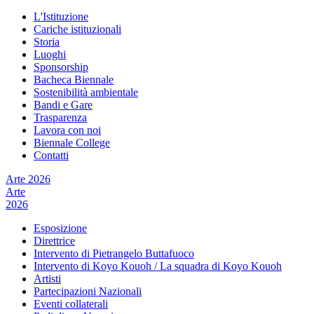
L'Istituzione
Cariche istituzionali
Storia
Luoghi
Sponsorship
Bacheca Biennale
Sostenibilità ambientale
Bandi e Gare
Trasparenza
Lavora con noi
Biennale College
Contatti
Arte 2026
Arte
2026
Esposizione
Direttrice
Intervento di Pietrangelo Buttafuoco
Intervento di Koyo Kouoh / La squadra di Koyo Kouoh
Artisti
Partecipazioni Nazionali
Eventi collaterali