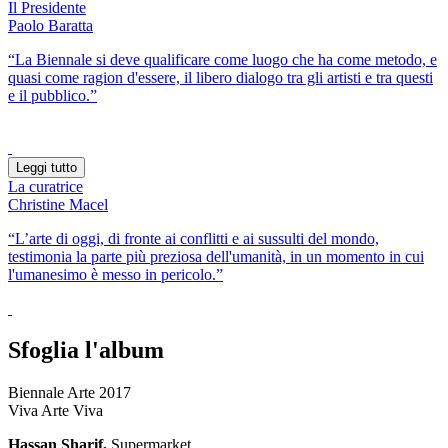
Il Presidente
Paolo Baratta
“La Biennale si deve qualificare come luogo che ha come metodo, e
quasi come ragion d'essere, il libero dialogo tra gli artisti e tra questi
e il pubblico.”
Leggi tutto
La curatrice
Christine Macel
“L’arte di oggi, di fronte ai conflitti e ai sussulti del mondo,
testimonia la parte più preziosa dell'umanità, in un momento in cui
l'umanesimo è messo in pericolo.”
Sfoglia l'album
Biennale Arte 2017
Viva Arte Viva
Hassan Sharif,
Supermarket