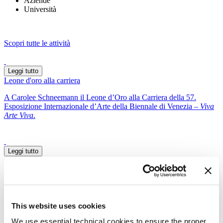
Aziende
Università
Scopri tutte le attività
Leggi tutto
Leone d'oro alla carriera
A Carolee Schneemann il Leone d’Oro alla Carriera della 57.
Esposizione Internazionale d’Arte della Biennale di Venezia –
Viva
Arte Viva
.
Leggi tutto
Giuria e Premi
Premi ufficiali attribuiti dalla giuria presieduta da Manuel J. Borja-
Villel. La cerimonia di premiazione si è svolta a Ca’ Giustinian il 13
maggio 2017.
This website uses cookies
We use essential technical cookies to ensure the proper