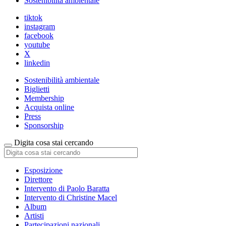
Sostenibilità ambientale
tiktok
instagram
facebook
youtube
X
linkedin
Sostenibilità ambientale
Biglietti
Membership
Acquista online
Press
Sponsorship
Digita cosa stai cercando
Esposizione
Direttore
Intervento di Paolo Baratta
Intervento di Christine Macel
Album
Artisti
Partecipazioni nazionali