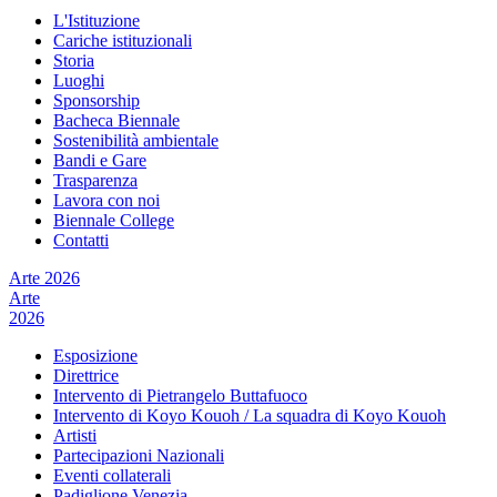
L'Istituzione
Cariche istituzionali
Storia
Luoghi
Sponsorship
Bacheca Biennale
Sostenibilità ambientale
Bandi e Gare
Trasparenza
Lavora con noi
Biennale College
Contatti
Arte 2026
Arte
2026
Esposizione
Direttrice
Intervento di Pietrangelo Buttafuoco
Intervento di Koyo Kouoh / La squadra di Koyo Kouoh
Artisti
Partecipazioni Nazionali
Eventi collaterali
Padiglione Venezia