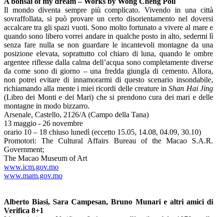
A bonsai of my dream – Works by Wong Cheng Pou
Il mondo diventa sempre più complicato. Vivendo in una città
sovraffollata, si può provare un certo disorientamento nel doversi
accalcare tra gli spazi vuoti. Sono molto fortunato a vivere al mare e
quando sono libero vorrei andare in qualche posto in alto, sedermi lì
senza fare nulla se non guardare le incantevoli montagne da una
posizione elevata, soprattutto col chiaro di luna, quando le ombre
argentee riflesse dalla calma dell’acqua sono completamente diverse
da come sono di giorno – una fredda giungla di cemento. Allora,
non potrei evitare di innamorarmi di questo scenario insondabile,
richiamando alla mente i miei ricordi delle creature in
Shan Hai Jing
(Libro dei Monti e dei Mari) che si prendono cura dei mari e delle
montagne in modo bizzarro.
Arsenale, Castello, 2126/A (Campo della Tana)
13 maggio - 26 novembre
orario 10 – 18 chiuso lunedì (eccetto 15.05, 14.08, 04.09, 30.10)
Promotori: The Cultural Affairs Bureau of the Macao S.A.R.
Government;
The Macao Museum of Art
www.icm.gov.mo
www.mam.gov.mo
Alberto Biasi, Sara Campesan, Bruno Munari e altri amici di
Verifica 8+1