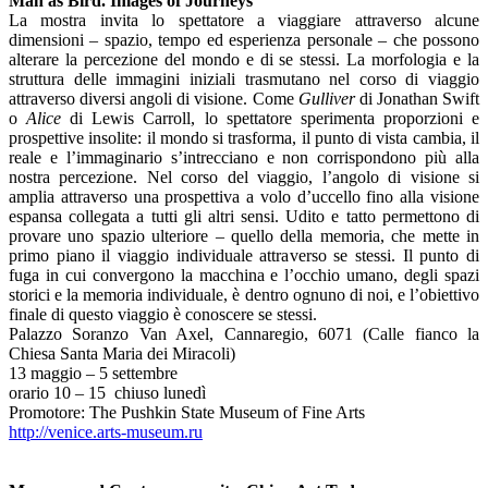
Man as Bird.
Images of Journeys
La mostra invita lo spettatore a viaggiare attraverso alcune
dimensioni – spazio, tempo ed esperienza personale – che possono
alterare la percezione del mondo e di se stessi. La morfologia e la
struttura delle immagini iniziali trasmutano nel corso di viaggio
attraverso diversi angoli di visione. Come
Gulliver
di Jonathan Swift
o
Alice
di Lewis Carroll, lo spettatore sperimenta proporzioni e
prospettive insolite: il mondo si trasforma, il punto di vista cambia, il
reale e l’immaginario s’intrecciano e non corrispondono più alla
nostra percezione. Nel corso del viaggio, l’angolo di visione si
amplia attraverso una prospettiva a volo d’uccello fino alla visione
espansa collegata a tutti gli altri sensi. Udito e tatto permettono di
provare uno spazio ulteriore – quello della memoria, che mette in
primo piano il viaggio individuale attraverso se stessi. Il punto di
fuga in cui convergono la macchina e l’occhio umano, degli spazi
storici e la memoria individuale, è dentro ognuno di noi, e l’obiettivo
finale di questo viaggio è conoscere se stessi.
Palazzo Soranzo Van Axel, Cannaregio, 6071 (Calle fianco la
Chiesa Santa Maria dei Miracoli)
13 maggio – 5 settembre
orario 10 – 15 chiuso lunedì
Promotore: The Pushkin State Museum of Fine Arts
http://venice.arts-museum.ru