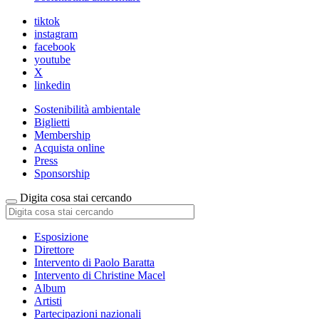
tiktok
instagram
facebook
youtube
X
linkedin
Sostenibilità ambientale
Biglietti
Membership
Acquista online
Press
Sponsorship
Digita cosa stai cercando
Esposizione
Direttore
Intervento di Paolo Baratta
Intervento di Christine Macel
Album
Artisti
Partecipazioni nazionali