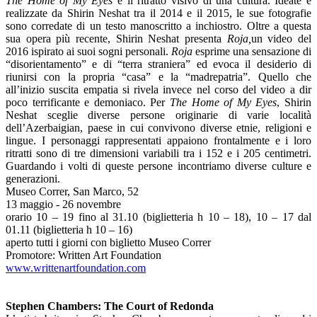
The Home of My Eyes
è il ritratto visivo di una cultura. Ideate e
realizzate da Shirin Neshat tra il 2014 e il 2015, le sue fotografie
sono corredate di un testo manoscritto a inchiostro. Oltre a questa
sua opera più recente, Shirin Neshat presenta
Roja,
un video del
2016 ispirato ai suoi sogni personali.
Roja
esprime una sensazione di
“disorientamento” e di “terra straniera” ed evoca il desiderio di
riunirsi con la propria “casa” e la “madrepatria”. Quello che
all’inizio suscita empatia si rivela invece nel corso del video a dir
poco terrificante e demoniaco. Per
The Home of My Eyes
, Shirin
Neshat sceglie diverse persone originarie di varie località
dell’Azerbaigian, paese in cui convivono diverse etnie, religioni e
lingue. I personaggi rappresentati appaiono frontalmente e i loro
ritratti sono di tre dimensioni variabili tra i 152 e i 205 centimetri.
Guardando i volti di queste persone incontriamo diverse culture e
generazioni.
Museo Correr, San Marco, 52
13 maggio - 26 novembre
orario 10 – 19 fino al 31.10 (biglietteria h 10 – 18), 10 – 17 dal
01.11 (biglietteria h 10 – 16)
aperto tutti i giorni con biglietto Museo Correr
Promotore: Written Art Foundation
www.writtenartfoundation.com
Stephen Chambers: The Court of Redonda