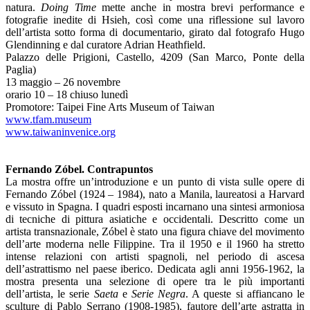
natura.
Doing Time
mette anche in mostra brevi performance e
fotografie inedite di Hsieh, così come una riflessione sul lavoro
dell’artista sotto forma di documentario, girato dal fotografo Hugo
Glendinning e dal curatore Adrian Heathfield.
Palazzo delle Prigioni, Castello, 4209 (San Marco, Ponte della
Paglia)
13 maggio – 26 novembre
orario 10 – 18 chiuso lunedì
Promotore: Taipei Fine Arts Museum of Taiwan
www.tfam.museum
www.taiwaninvenice.org
Fernando Zóbel. Contrapuntos
La mostra offre un’introduzione e un punto di vista sulle opere di
Fernando Zóbel (1924 – 1984), nato a Manila, laureatosi a Harvard
e vissuto in Spagna. I quadri esposti incarnano una sintesi armoniosa
di tecniche di pittura asiatiche e occidentali. Descritto come un
artista transnazionale, Zóbel è stato una figura chiave del movimento
dell’arte moderna nelle Filippine. Tra il 1950 e il 1960 ha stretto
intense relazioni con artisti spagnoli, nel periodo di ascesa
dell’astrattismo nel paese iberico. Dedicata agli anni 1956-1962, la
mostra presenta una selezione di opere tra le più importanti
dell’artista, le serie
Saeta
e
Serie Negra
. A queste si affiancano le
sculture di Pablo Serrano (1908-1985), fautore dell’arte astratta in