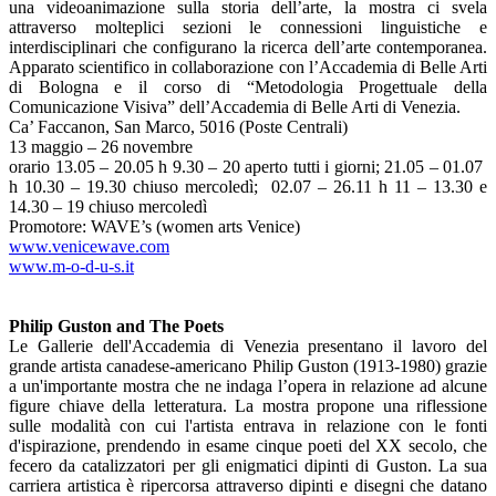
una videoanimazione sulla storia dell’arte, la mostra ci svela
attraverso molteplici sezioni le connessioni linguistiche e
interdisciplinari che configurano la ricerca dell’arte contemporanea.
Apparato scientifico in collaborazione con l’Accademia di Belle Arti
di Bologna e il corso di “Metodologia Progettuale della
Comunicazione Visiva” dell’Accademia di Belle Arti di Venezia.
Ca’ Faccanon, San Marco, 5016 (Poste Centrali)
13 maggio – 26 novembre
orario 13.05 – 20.05 h 9.30 – 20 aperto tutti i giorni; 21.05 – 01.07
h 10.30 – 19.30 chiuso mercoledì; 02.07 – 26.11 h 11 – 13.30 e
14.30 – 19 chiuso mercoledì
Promotore: WAVE’s (women arts Venice)
www.venicewave.com
www.m-o-d-u-s.it
Philip Guston and The Poets
Le Gallerie dell'Accademia di Venezia presentano il lavoro del
grande artista canadese-americano Philip Guston (1913-1980) grazie
a un'importante mostra che ne indaga l’opera in relazione ad alcune
figure chiave della letteratura. La mostra propone una riflessione
sulle modalità con cui l'artista entrava in relazione con le fonti
d'ispirazione, prendendo in esame cinque poeti del XX secolo, che
fecero da catalizzatori per gli enigmatici dipinti di Guston. La sua
carriera artistica è ripercorsa attraverso dipinti e disegni che datano