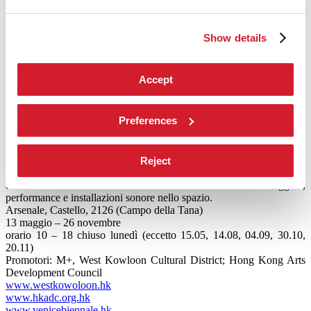
Promotore: Swiss Arts Council Pro Helvetia
www.prohelvetia.ch
www.biennials.ch
Show details
Samson Young: Songs for Disaster Relief, Hong Kong in Venice
Accept
L’artista e compositore Samson Young prende in esame la diffusione
dei “charity singles” e li analizza come “eventi” storici e momenti di
trasformazione culturale. I “charity singles” furono particolarmente
Preferences
in voga negli anni 80, periodo in cui il sorgere delle aspirazioni neo-
liberiste coincise con la globalizzazione dell’industria della musica
pop. Attraverso metodi non ortodossi come la deliberata ri-
appropriazione e il fraintendimento creativo di titoli-simbolo quali
Reject
We Are the World
e
Do They Know It's Christmas
, l'artista dà vita a
un tableau audiovisivo costituito da una collezione di oggetti,
performance e installazioni sonore nello spazio.
Arsenale, Castello, 2126 (Campo della Tana)
13 maggio – 26 novembre
orario 10 – 18 chiuso lunedì (eccetto 15.05, 14.08, 04.09, 30.10,
20.11)
Promotori: M+, West Kowloon Cultural District; Hong Kong Arts
Development Council
www.westkowoloon.hk
www.hkadc.org.hk
www.venicebiennale.hk