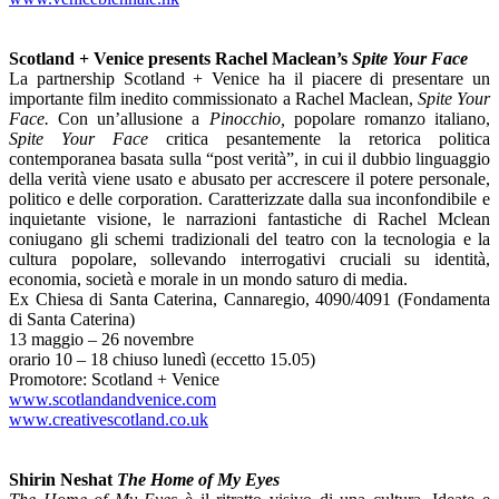
Scotland + Venice presents Rachel Maclean’s
Spite Your Face
La partnership Scotland + Venice ha il piacere di presentare un
importante film inedito commissionato a Rachel Maclean,
Spite Your
Face.
Con un’allusione a
Pinocchio,
popolare romanzo italiano,
Spite Your Face
critica pesantemente la retorica politica
contemporanea basata sulla “post verità”, in cui il dubbio linguaggio
della verità viene usato e abusato per accrescere il potere personale,
politico e delle corporation. Caratterizzate dalla sua inconfondibile e
inquietante visione, le narrazioni fantastiche di Rachel Mclean
coniugano gli schemi tradizionali del teatro con la tecnologia e la
cultura popolare, sollevando interrogativi cruciali su identità,
economia, società e morale in un mondo saturo di media.
Ex Chiesa di Santa Caterina, Cannaregio, 4090/4091 (Fondamenta
di Santa Caterina)
13 maggio – 26 novembre
orario 10 – 18 chiuso lunedì (eccetto 15.05)
Promotore: Scotland + Venice
www.scotlandandvenice.com
www.creativescotland.co.uk
Shirin Neshat
The Home of My Eyes