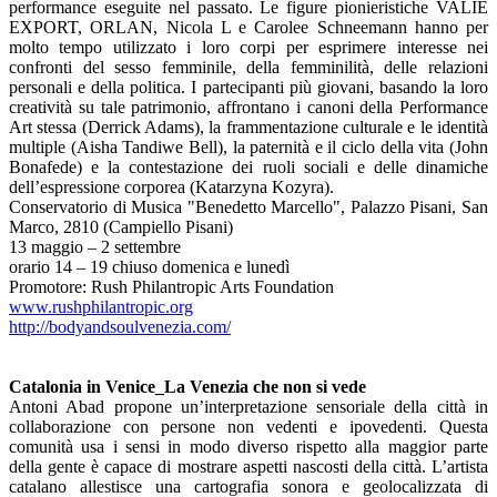
performance eseguite nel passato. Le figure pionieristiche VALIE
EXPORT, ORLAN, Nicola L e Carolee Schneemann hanno per
molto tempo utilizzato i loro corpi per esprimere interesse nei
confronti del sesso femminile, della femminilità, delle relazioni
personali e della politica. I partecipanti più giovani, basando la loro
creatività su tale patrimonio, affrontano i canoni della Performance
Art stessa (Derrick Adams), la frammentazione culturale e le identità
multiple (Aisha Tandiwe Bell), la paternità e il ciclo della vita (John
Bonafede) e la contestazione dei ruoli sociali e delle dinamiche
dell’espressione corporea (Katarzyna Kozyra).
Conservatorio di Musica "Benedetto Marcello", Palazzo Pisani, San
Marco, 2810 (Campiello Pisani)
13 maggio – 2 settembre
orario 14 – 19 chiuso domenica e lunedì
Promotore: Rush Philantropic Arts Foundation
www.rushphilantropic.org
http://bodyandsoulvenezia.com/
Catalonia in Venice_La Venezia che non si vede
Antoni Abad propone un’interpretazione sensoriale della città in
collaborazione con persone non vedenti e ipovedenti. Questa
comunità usa i sensi in modo diverso rispetto alla maggior parte
della gente è capace di mostrare aspetti nascosti della città. L’artista
catalano allestisce una cartografia sonora e geolocalizzata di