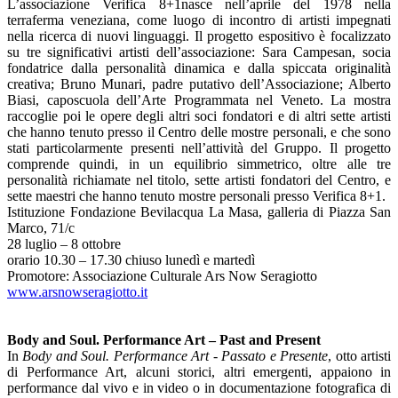
L’associazione Verifica 8+1nasce nell’aprile del 1978 nella
terraferma veneziana, come luogo di incontro di artisti impegnati
nella ricerca di nuovi linguaggi. Il progetto espositivo è focalizzato
su tre significativi artisti dell’associazione: Sara Campesan, socia
fondatrice dalla personalità dinamica e dalla spiccata originalità
creativa; Bruno Munari, padre putativo dell’Associazione; Alberto
Biasi, caposcuola dell’Arte Programmata nel Veneto. La mostra
raccoglie poi le opere degli altri soci fondatori e di altri sette artisti
che hanno tenuto presso il Centro delle mostre personali, e che sono
stati particolarmente presenti nell’attività del Gruppo. Il progetto
comprende quindi, in un equilibrio simmetrico, oltre alle tre
personalità richiamate nel titolo, sette artisti fondatori del Centro, e
sette maestri che hanno tenuto mostre personali presso Verifica 8+1.
Istituzione Fondazione Bevilacqua La Masa, galleria di Piazza San
Marco, 71/c
28 luglio – 8 ottobre
orario 10.30 – 17.30 chiuso lunedì e martedì
Promotore: Associazione Culturale Ars Now Seragiotto
www.arsnowseragiotto.it
Body and Soul. Performance Art – Past and Present
In
Body and Soul.
Performance Art - Passato e Presente
, otto artisti
di Performance Art, alcuni storici, altri emergenti, appaiono in
performance dal vivo e in video o in documentazione fotografica di