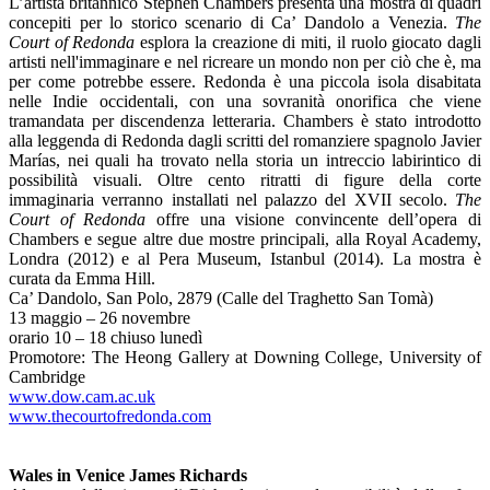
L’artista britannico Stephen Chambers presenta una mostra di quadri
concepiti per lo storico scenario di Ca’ Dandolo a Venezia.
The
Court of Redonda
esplora la creazione di miti, il ruolo giocato dagli
artisti nell'immaginare e nel ricreare un mondo non per ciò che è, ma
per come potrebbe essere. Redonda è una piccola isola disabitata
nelle Indie occidentali, con una sovranità onorifica che viene
tramandata per discendenza letteraria. Chambers è stato introdotto
alla leggenda di Redonda dagli scritti del romanziere spagnolo Javier
Marías, nei quali ha trovato nella storia un intreccio labirintico di
possibilità visuali. Oltre cento ritratti di figure della corte
immaginaria verranno installati nel palazzo del XVII secolo.
The
Court of Redonda
offre una visione convincente dell’opera di
Chambers e segue altre due mostre principali, alla Royal Academy,
Londra (2012) e al Pera Museum, Istanbul (2014). La mostra è
curata da Emma Hill.
Ca’ Dandolo, San Polo, 2879 (Calle del Traghetto San Tomà)
13 maggio – 26 novembre
orario 10 – 18 chiuso lunedì
Promotore: The Heong Gallery at Downing College, University of
Cambridge
www.dow.cam.ac.uk
www.thecourtofredonda.com
Wales in Venice James Richards