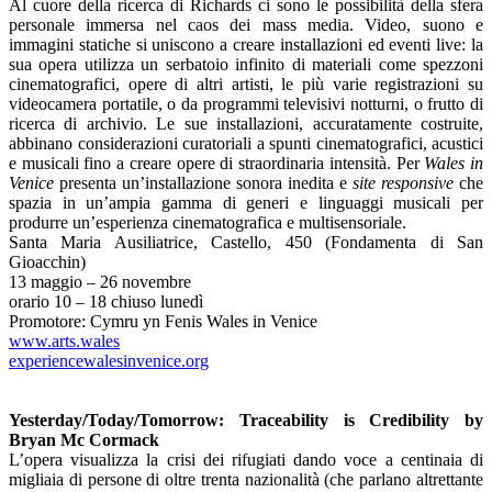
Al cuore della ricerca di Richards ci sono le possibilità della sfera
personale immersa nel caos dei mass media. Video, suono e
immagini statiche si uniscono a creare installazioni ed eventi live: la
sua opera utilizza un serbatoio infinito di materiali come spezzoni
cinematografici, opere di altri artisti, le più varie registrazioni su
videocamera portatile, o da programmi televisivi notturni, o frutto di
ricerca di archivio. Le sue installazioni, accuratamente costruite,
abbinano considerazioni curatoriali a spunti cinematografici, acustici
e musicali fino a creare opere di straordinaria intensità. Per
Wales in
Venice
presenta un’installazione sonora inedita e
site responsive
che
spazia in un’ampia gamma di generi e linguaggi musicali per
produrre un’esperienza cinematografica e multisensoriale.
Santa Maria Ausiliatrice, Castello, 450 (Fondamenta di San
Gioacchin)
13 maggio – 26 novembre
orario 10 – 18 chiuso lunedì
Promotore: Cymru yn Fenis Wales in Venice
www.arts.wales
experiencewalesinvenice.org
Yesterday/Today/Tomorrow: Traceability is Credibility
by
Bryan Mc Cormack
L’opera visualizza la crisi dei rifugiati dando voce a centinaia di
migliaia di persone di oltre trenta nazionalità (che parlano altrettante