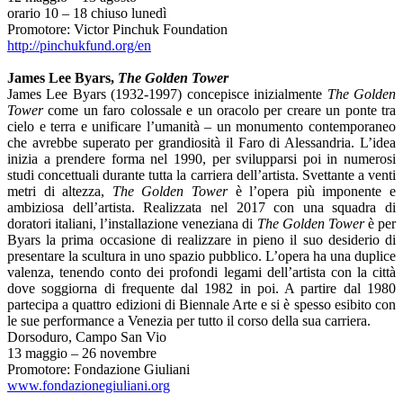
orario 10 – 18 chiuso lunedì
Promotore: Victor Pinchuk Foundation
http://pinchukfund.org/en
James Lee Byars,
The Golden Tower
James Lee Byars (1932-1997) concepisce inizialmente
The Golden
Tower
come un faro colossale e un oracolo per creare un ponte tra
cielo e terra e unificare l’umanità – un monumento contemporaneo
che avrebbe superato per grandiosità il Faro di Alessandria. L’idea
inizia a prendere forma nel 1990, per svilupparsi poi in numerosi
studi concettuali durante tutta la carriera dell’artista. Svettante a venti
metri di altezza,
The Golden Tower
è l’opera più imponente e
ambiziosa dell’artista. Realizzata nel 2017 con una squadra di
doratori italiani, l’installazione veneziana di
The Golden Tower
è per
Byars la prima occasione di realizzare in pieno il suo desiderio di
presentare la scultura in uno spazio pubblico. L’opera ha una duplice
valenza, tenendo conto dei profondi legami dell’artista con la città
dove soggiorna di frequente dal 1982 in poi. A partire dal 1980
partecipa a quattro edizioni di Biennale Arte e si è spesso esibito con
le sue performance a Venezia per tutto il corso della sua carriera.
Dorsoduro, Campo San Vio
13 maggio – 26 novembre
Promotore: Fondazione Giuliani
www.fondazionegiuliani.org