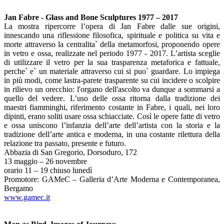
Jan Fabre - Glass and Bone Sculptures 1977 – 2017
La mostra ripercorre l’opera di Jan Fabre dalle sue origini,
innescando una riflessione filosofica, spirituale e politica su vita e
morte attraverso la centralita` della metamorfosi, proponendo opere
in vetro e ossa, realizzate nel periodo 1977 - 2017. L’artista sceglie
di utilizzare il vetro per la sua trasparenza metaforica e fattuale,
perche´ e` un materiale attraverso cui si puo` guardare. Lo impiega
in più modi, come lastra-parete trasparente su cui incidere o scolpire
in rilievo un orecchio: l'organo dell'ascolto va dunque a sommarsi a
quello del vedere. L’uso delle ossa ritorna dalla tradizione dei
maestri fiamminghi, riferimento costante in Fabre, i quali, nei loro
dipinti, erano soliti usare ossa schiacciate. Così le opere fatte di vetro
e ossa uniscono l’infanzia dell’arte dell’artista con la storia e la
tradizione dell’arte antica e moderna, in una costante rilettura della
relazione tra passato, presente e futuro.
Abbazia di San Gregorio, Dorsoduro, 172
13 maggio – 26 novembre
orario 11 – 19 chiuso lunedì
Promotore: GAMeC – Galleria d’Arte Moderna e Contemporanea,
Bergamo
www.gamec.it