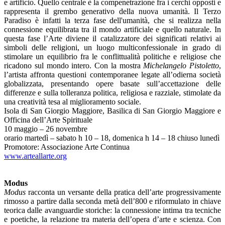
e artificio. Quello centrale è la compenetrazione fra i cerchi opposti e
rappresenta il grembo generativo della nuova umanità. Il Terzo
Paradiso è infatti la terza fase dell'umanità, che si realizza nella
connessione equilibrata tra il mondo artificiale e quello naturale. In
questa fase l’Arte diviene il catalizzatore dei significati relativi ai
simboli delle religioni, un luogo multiconfessionale in grado di
stimolare un equilibrio fra le conflittualità politiche e religiose che
ricadono sul mondo intero. Con la mostra
Michelangelo Pistoletto
,
l’artista affronta questioni contemporanee legate all’odierna società
globalizzata, presentando opere basate sull’accettazione delle
differenze e sulla tolleranza politica, religiosa e razziale, stimolate da
una creatività tesa al miglioramento sociale.
Isola di San Giorgio Maggiore, Basilica di San Giorgio Maggiore e
Officina dell’Arte Spirituale
10 maggio – 26 novembre
orario martedì – sabato h 10 – 18, domenica h 14 – 18 chiuso lunedì
Promotore: Associazione Arte Continua
www.arteallarte.org
Modus
Modus
racconta un versante della pratica dell’arte progressivamente
rimosso a partire dalla seconda metà dell’800 e riformulato in chiave
teorica dalle avanguardie storiche: la connessione intima tra tecniche
e poetiche, la relazione tra materia dell’opera d’arte e scienza. Con