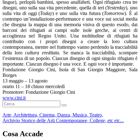
lingue), perlopiù bambini, spesso analfabeti. Ogni rifugiato crea tre
disegni, uno sulla sua vita precedente, quella di ieri (
Yesterday
), uno
sulla vita di oggi (
Today
) e uno sulla vita futura (
Tomorrow
). È al
contempo un’installazione-performance e una voce sui social media
che disegna la mappa di una memoria visiva di questo esodo, dai
barconi dei rifugiati ai campi sulle isole greche, ai centri di
accoglienza nel Regno Unito. Una moltitudine di rifugiati ha
contribuito con i propri disegni a creare la loro cultura
contemporanea, mentre nel frattempo vanno perdendo la tracciabilità
della loro
cultura ereditata
. Se manca la tracciabilità, scompare
l’esistenza di un popolo. Ciascun disegno di ogni singolo rifugiato è
importante. Ciascun disegno è una voce. E ogni voce è importante.
Fondazione Giorgio Cini, Isola di San Giorgio Maggiore, Sala
Borges
13 maggio – 13 agosto
orario 11 – 18 chiuso mercoledì
Promotore: Fondazione Giorgio Cini
www.cini.it
Arte, Architettura, Cinema, Danza, Musica, Teatro,
Archivio Storico delle Arti Contemporanee, College, etc etc...
Cosa Accade