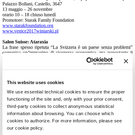
Palazzo Bollani, Castello, 3647
13 maggio – 26 novembre
orario 10 – 18 chiuso lunedì
Promotore: Starak Family Foundation
www.starakfoundation.org
www.venice2017winiarski.pl
Salon Suisse: Ataraxia
La frase spesso ripetuta “La Svizzera è un paese senza problemi”
comunica un’immagine di sicurezza economica, ma nonostante il
suo capitale culturale la Svizzera è quasi sempre riuscita a evitare il
confronto sul tema delle sue storie moderniste e coloniali. La
cosiddetta “neutralità” svizzera nell’attuale panorama economico,
politico e culturale dell’Europa e non solo – oltre alla sua narrazione
post-coloniale – è cruciale per comprendere il fondamento logico del
This website uses cookies
Salon Suisse di quest’anno. Una serie di strumenti quali ad esempio
il termine “mitologizzazione” di Roland Barthes (
Mythologies
,
We use essential technical cookies to ensure the proper
1957) servirà per scardinare le narrative politiche della Svizzera,
functioning of the site and, only with your prior consent,
tropi che infondono uno status quasi mitologico.
Ataraxia
si propone
third-party cookies to collect anonymous statistical
di spronarci all’azione attraverso forme animate di riflessione,
esperienza e risposta collettive.
information about browsing. You can choose which
Palazzo Trevisan degli Ulivi, Dorsoduro, 810 (Campo Sant’
cookies to authorize. For more information, please see
Agnese)
our cookie policy.
11 maggio; 31 agosto – 2 settembre; 19 – 21 ottobre; 23 – 25
novembre, h 18.30