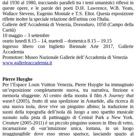
dal 1930 al 1980, tracciando paralleli tra i temi umanistici riflessi in
queste opere, e le parole dei poeti D.H. Lawrence, W.B. Yeats,
Wallace Stevens, Eugenio Montale e T.S. Eliot. Questa esposizione
riflette inoltre la speciale relazione dell'artista con l'Italia.
Gallerie dell’Accademia di Venezia, Dorsoduro, 1050 (Campo della
Carità)
10 maggio – 3 settembre
orario lunedì 8.15 – 14, martedì – domenica 8.15 – 19.15
ingresso libero con biglietto Biennale Arte 2017, Gallerie
Accademia
Promotore: Museo Nazionale Gallerie dell’Accademia di Venezia
www.gallerieaccademia.it
Pierre Huyghe
Per l’Espace Louis Vuitton Venezia, Pierre Huyghe ha immaginato
un’esposizione completamente nuova, tra narrativa, finzione e
memoria sfuggente. Al centro della mostra il film
A Journey that
wasn’t
(2005), frutto di una spedizione in Antartide, alla ricerca di
una nuova isola, dove vive un pinguino albino; la traduzione in
suoni della topografia dell’isola dà luogo a uno spartito musicale
suonato sulla pista di pattinaggio di Central Park a New York.
Creature
(2005-2011) è un piccolo pinguino sonoro in fibra di vetro,
incarnazione di «un’intuizione unica, lontana, in un luogo
irraggiungibile dove esso stesso sparisce, lasciando spazio al