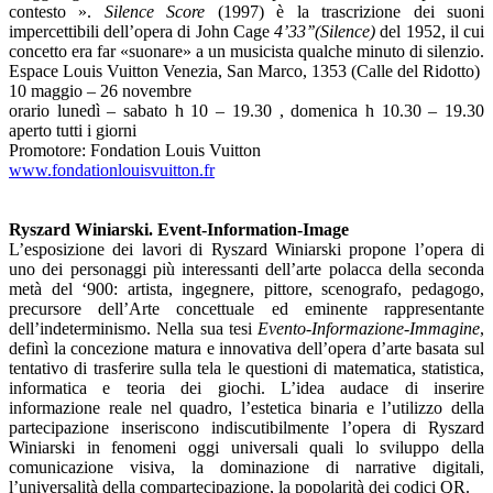
contesto ».
Silence Score
(1997) è la trascrizione dei suoni
impercettibili dell’opera di John Cage
4’33’’(Silence)
del 1952, il cui
concetto era far «suonare» a un musicista qualche minuto di silenzio.
Espace Louis Vuitton Venezia, San Marco, 1353 (Calle del Ridotto)
10 maggio – 26 novembre
orario lunedì – sabato h 10 – 19.30 , domenica h 10.30 – 19.30
aperto tutti i giorni
Promotore: Fondation Louis Vuitton
www.fondationlouisvuitton.fr
Ryszard Winiarski.
Event-Information-Image
L’esposizione dei lavori di Ryszard Winiarski propone l’opera di
uno dei personaggi più interessanti dell’arte polacca della seconda
metà del ‘900: artista, ingegnere, pittore, scenografo, pedagogo,
precursore dell’Arte concettuale ed eminente rappresentante
dell’indeterminismo. Nella sua tesi
Evento-Informazione-Immagine
,
definì la concezione matura e innovativa dell’opera d’arte basata sul
tentativo di trasferire sulla tela le questioni di matematica, statistica,
informatica e teoria dei giochi. L’idea audace di inserire
informazione reale nel quadro, l’estetica binaria e l’utilizzo della
partecipazione inseriscono indiscutibilmente l’opera di Ryszard
Winiarski in fenomeni oggi universali quali lo sviluppo della
comunicazione visiva, la dominazione di narrative digitali,
l’universalità della compartecipazione, la popolarità dei codici QR.