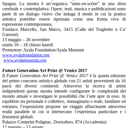
Spagna. La mostra è un’organica “mise-en-scène” in una sfera
cerebrale e contemplativa. Opere, testi, musica e pubblicazioni sono
parte di un dialogo visivo che indaga il modo in cui la pratica
artistica potrebbe essere ripensata come una forma viva di
espressione contemporanea.
Fondaco Marcello, San Marco, 3415 (Calle del Traghetto o Ca'
Garzoni)
13 maggio – 26 novembre
orario 10 – 18 chiuso lunedì
Promotore: Ayala Foundation/Ayala Museum
www.ayalafoundation.org
www.ayalamuseum.org
Future Generation Art Prize @ Venice 2017
Il
Future Generation Art Prize @ Venice
2017 è la quarta edizione
del primo concorso artistico globale con 21 artisti provenienti da 16
paesi dei diversi continenti. Attraverso la ricerca di artisti
indipendenti questa mostra intende configurare le complessità del
mondo attuale e investigare le possibilità che l’arte apre in esso. In
equilibrio tra personale e collettivo, immaginario e reale, familiare ed
estraneo, l’esposizione propone un viaggio affascinante attraverso
realtà parallele in cui si intersecano l’esperienza particolare e i
fenomeni globali.
Palazzo Contarini Polignac, Dorsoduro, 874 (Accademia)
12 maggio – 13 agosto