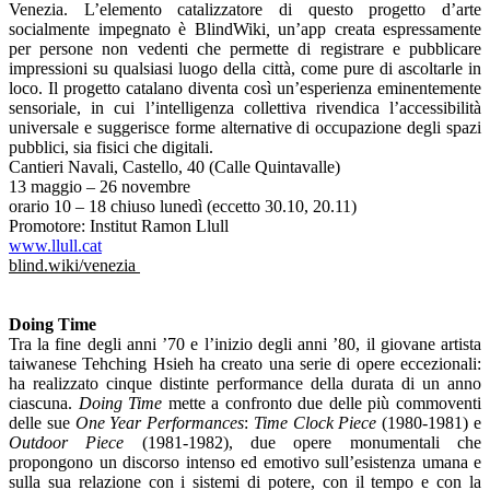
Venezia. L’elemento catalizzatore di questo progetto d’arte
socialmente impegnato è BlindWiki
,
un’app creata espressamente
per persone non vedenti che permette di registrare e pubblicare
impressioni su qualsiasi luogo della città, come pure di ascoltarle in
loco. Il progetto catalano diventa così un’esperienza eminentemente
sensoriale, in cui l’intelligenza collettiva rivendica l’accessibilità
universale e suggerisce forme alternative di occupazione degli spazi
pubblici, sia fisici che digitali.
Cantieri Navali, Castello, 40 (Calle Quintavalle)
13 maggio – 26 novembre
orario 10 – 18 chiuso lunedì (eccetto 30.10, 20.11)
Promotore: Institut Ramon Llull
www.llull.cat
blind.wiki/venezia
Doing Time
Tra la fine degli anni ’70 e l’inizio degli anni ’80, il giovane artista
taiwanese Tehching Hsieh ha creato una serie di opere eccezionali:
ha realizzato cinque distinte performance della durata di un anno
ciascuna.
Doing Time
mette a confronto due delle più commoventi
delle sue
One Year Performances
:
Time Clock Piece
(1980-1981) e
Outdoor Piece
(1981-1982), due opere monumentali che
propongono un discorso intenso ed emotivo sull’esistenza umana e
sulla sua relazione con i sistemi di potere, con il tempo e con la