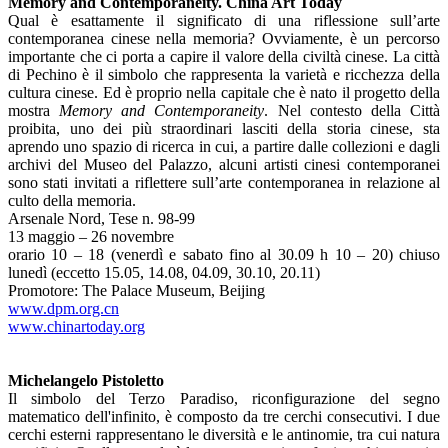
Memory and Contemporaneity. China Art Today
Qual è esattamente il significato di una riflessione sull’arte
contemporanea cinese nella memoria? Ovviamente, è un percorso
importante che ci porta a capire il valore della civiltà cinese. La città
di Pechino è il simbolo che rappresenta la varietà e ricchezza della
cultura cinese. Ed è proprio nella capitale che è nato il progetto della
mostra
Memory and Contemporaneity
. Nel contesto della Città
proibita, uno dei più straordinari lasciti della storia cinese, sta
aprendo uno spazio di ricerca in cui, a partire dalle collezioni e dagli
archivi del Museo del Palazzo, alcuni artisti cinesi contemporanei
sono stati invitati a riflettere sull’arte contemporanea in relazione al
culto della memoria.
Arsenale Nord, Tese n. 98-99
13 maggio – 26 novembre
orario 10 – 18 (venerdì e sabato fino al 30.09 h 10 – 20) chiuso
lunedì (eccetto 15.05, 14.08, 04.09, 30.10, 20.11)
Promotore: The Palace Museum, Beijing
www.dpm.org.cn
www.chinartoday.org
Michelangelo Pistoletto
Il simbolo del Terzo Paradiso, riconfigurazione del segno
matematico dell'infinito, è composto da tre cerchi consecutivi. I due
cerchi esterni rappresentano le diversità e le antinomie, tra cui natura