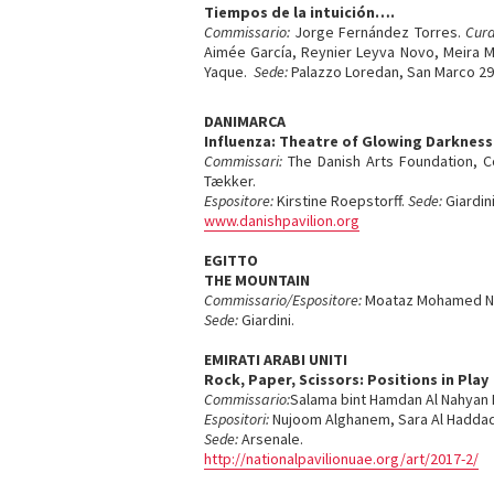
Tiempos de la intuición….
Commissario:
Jorge Fernández Torres.
Cura
Aimée García, Reynier Leyva Novo, Meira M
Yaque.
Sede:
Palazzo Loredan, San Marco 29
DANIMARCA
Influenza: Theatre of Glowing Darkness
Commissari:
The Danish Arts Foundation, Co
Tækker.
Espositore:
Kirstine Roepstorff.
Sede:
Giardini
www.danishpavilion.org
EGITTO
THE MOUNTAIN
Commissario/Espositore:
Moataz Mohamed Na
Sede:
Giardini.
EMIRATI ARABI UNITI
Rock, Paper, Scissors: Positions in Play
Commissario:
Salama bint Hamdan Al Nahyan
Espositori:
Nujoom Alghanem, Sara Al Haddad,
Sede:
Arsenale.
http://nationalpavilionuae.org/art/2017-2/