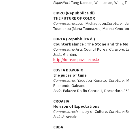
Espositori:
Tang Nannan, Wu Jian’an, Wang Ti
CIPRO (Repubblica di)
THE FUTURE OF COLOR
Commissario:
Louli Michaelidou.
Curatore:
Ja
Toumazou (Maria Toumazou, Marina Xenofont
COREA (Repubblica di)
Counterbalance : The Stone and the Mo
Commissario:
Arts Council Korea.
Curatore:
Le
Sede:
Giardini.
http://korean-pavilion.or.kr
COSTA D’AVORIO
the juices of time
Commissario:
Yacouba Konate.
Curatore:
M
Raimondo Galeano.
Sede:
Palazzo Dolfin-Gabrielli, Dorsoduro 359
CROAZIA
Horizon of Expectations
Commissario:
Ministry of Culture.
Curatore:
Br
Sede:
Arsenale.
CUBA