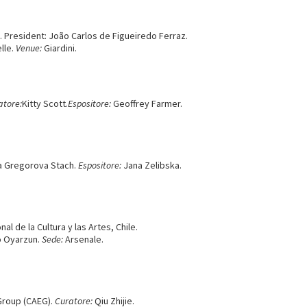
 President: João Carlos de Figueiredo Ferraz.
lle.
Venue:
Giardini.
atore:
Kitty Scott.
Espositore:
Geoffrey Farmer.
a Gregorova Stach.
Espositore:
Jana Zelibska.
l de la Cultura y las Artes, Chile.
 Oyarzun.
Sede:
Arsenale.
Group (CAEG).
Curatore:
Qiu Zhijie.