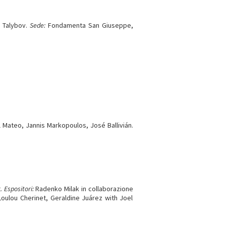
 Talybov.
Sede:
Fondamenta San Giuseppe,
 Mateo, Jannis Markopoulos, José Ballivián.
t.
Espositori:
Radenko Milak in collaborazione
oulou Cherinet, Geraldine Juárez with Joel