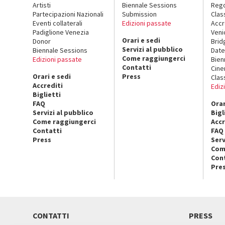
Artisti
Biennale Sessions
Rego
Partecipazioni Nazionali
Submission
Clas
Eventi collaterali
Edizioni passate
Accr
Padiglione Venezia
Veni
Orari e sedi
Donor
Brid
Servizi al pubblico
Biennale Sessions
Date
Come raggiungerci
Edizioni passate
Bien
Contatti
Cin
Orari e sedi
Press
Clas
Accrediti
Ediz
Biglietti
FAQ
Orar
Servizi al pubblico
Bigl
Come raggiungerci
Accr
Contatti
FAQ
Press
Serv
Com
Con
Pre
CONTATTI
PRESS