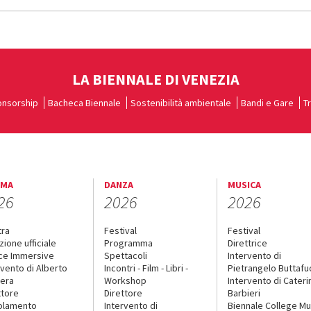
LA BIENNALE DI VENEZIA
nsorship
Bacheca Biennale
Sostenibilità ambientale
Bandi e Gare
T
EMA
DANZA
MUSICA
26
2026
2026
tra
Festival
Festival
zione ufficiale
Programma
Direttrice
ce Immersive
Spettacoli
Intervento di
rvento di Alberto
Incontri - Film - Libri -
Pietrangelo Buttaf
era
Workshop
Intervento di Cateri
ttore
Direttore
Barbieri
olamento
Intervento di
Biennale College Mu