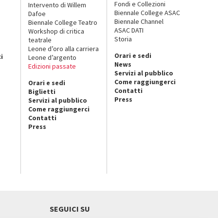
Fondi e Collezioni
Intervento di Willem
Biennale College ASAC
Dafoe
Biennale Channel
Biennale College Teatro
ASAC DATI
Workshop di critica
Storia
teatrale
o
Leone d’oro alla carriera
Orari e sedi
i
Leone d’argento
News
Edizioni passate
Servizi al pubblico
Come raggiungerci
Orari e sedi
Contatti
Biglietti
Press
Servizi al pubblico
Come raggiungerci
Contatti
Press
SEGUICI SU