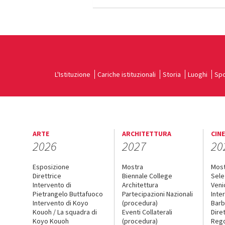
L'Istituzione
Cariche istituzionali
Storia
Luoghi
Spo
ARTE
ARCHITETTURA
CIN
2026
2027
20
Esposizione
Mostra
Mos
Direttrice
Biennale College
Sele
Intervento di
Architettura
Veni
Pietrangelo Buttafuoco
Partecipazioni Nazionali
Inte
Intervento di Koyo
(procedura)
Barb
Kouoh / La squadra di
Eventi Collaterali
Dire
Koyo Kouoh
(procedura)
Reg