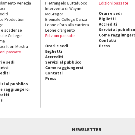
lamento Venezia
Pietrangelo Buttafuoco
Edizioni passate
sici
Intervento di Wayne
Orari e sedi
editi
McGregor
Biglietti
ce Production
Biennale College Danza
Accrediti
ge
Leone d’oro alla carriera
Servizi al pubblic
 e scadenze
Leone d’argento
Come raggiungerc
nale College
Edizioni passate
Contatti
ema
Orari e sedi
Press
sici fuori Mostra
Biglietti
ioni passate
Accrediti
i e sedi
Servizi al pubblico
ietti
Come raggiungerci
editi
Contatti
Press
izi al pubblico
e raggiungerci
tatti
ss
NEWSLETTER