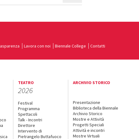
rasparenza
Lavora con noi
Biennale College
Contatti
TEATRO
ARCHIVIO STORICO
2026
Presentazione
Festival
Biblioteca della Biennale
Programma
Archivio Storico
Spettacoli
Mostre e Attività
uoco
Talk - Incontri
Progetti Speciali
na
Direttore
Attività e incontri
Intervento di
Mostre Virtuali
sica
Pietrangelo Buttafuoco