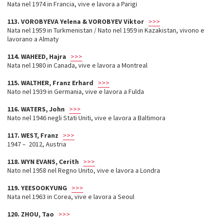
Nata nel 1974 in Francia, vive e lavora a Parigi
113. VOROBYEVA Yelena & VOROBYEV Viktor
>>>
Nata nel 1959 in Turkmenistan / Nato nel 1959 in Kazakistan, vivono e
lavorano a Almaty
114. WAHEED, Hajra
>>>
Nata nel 1980 in Canada, vive e lavora a Montreal
115. WALTHER, Franz Erhard
>>>
Nato nel 1939 in Germania, vive e lavora a Fulda
116. WATERS, John
>>>
Nato nel 1946 negli Stati Uniti, vive e lavora a Baltimora
117. WEST, Franz
>>>
1947 – 2012, Austria
118. WYN EVANS, Cerith
>>>
Nato nel 1958 nel Regno Unito, vive e lavora a Londra
119. YEESOOKYUNG
>>>
Nata nel 1963 in Corea, vive e lavora a Seoul
120. ZHOU, Tao
>>>