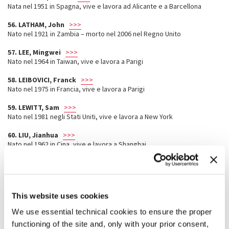
Nata nel 1951 in Spagna, vive e lavora ad Alicante e a Barcellona
56. LATHAM, John
>>>
Nato nel 1921 in Zambia – morto nel 2006 nel Regno Unito
57. LEE, Mingwei
>>>
Nato nel 1964 in Taiwan, vive e lavora a Parigi
58. LEIBOVICI, Franck
>>>
Nato nel 1975 in Francia, vive e lavora a Parigi
59. LEWITT, Sam
>>>
Nato nel 1981 negli Stati Uniti, vive e lavora a New York
60. LIU, Jianhua
>>>
Nato nel 1962 in Cina, vive e lavora a Shanghai
61. LIU, Ye
>>>
Nato nel 1964 in Cina, vive e lavora a Pechino
62. MAKHACHEVA, Taus
>>>
This website uses cookies
Nata nel 1983 in Russia, vive e lavora a Makhachkala e a Mosca
We use essential technical cookies to ensure the proper
63. MALLUH, Maha
>>>
functioning of the site and, only with your prior consent,
Nata nel 1959 Arabia Saudita, vive e lavora a Riyad