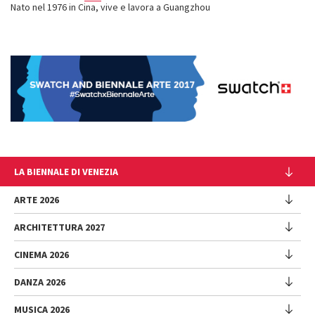
Nato nel 1976 in Cina, vive e lavora a Guangzhou
LA BIENNALE DI VENEZIA
L'Istituzione
ARTE 2026
Cariche istituzionali
ARCHITETTURA 2027
Esposizione
Storia
Direttrice
Luoghi
CINEMA 2026
Mostra
Intervento di Pietrangelo Buttafuoco
Sponsorship
Biennale College Architettura
DANZA 2026
Intervento di Koyo Kouoh / La squadra di Koyo Kouoh
Mostra
Bacheca Biennale
Partecipazioni Nazionali (procedura)
Artisti
Selezione ufficiale
Sostenibilità ambientale
MUSICA 2026
Eventi Collaterali (procedura)
Festival