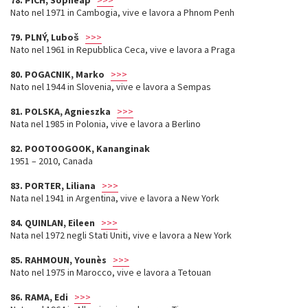
78. PICH, Sopheap
>>>
Nato nel 1971 in Cambogia, vive e lavora a Phnom Penh
79. PLNÝ, Luboš
>>>
Nato nel 1961 in Repubblica Ceca, vive e lavora a Praga
80. POGACNIK, Marko
>>>
Nato nel 1944 in Slovenia, vive e lavora a Sempas
81. POLSKA, Agnieszka
>>>
Nata nel 1985 in Polonia, vive e lavora a Berlino
82. POOTOOGOOK, Kananginak
1951 – 2010, Canada
83. PORTER, Liliana
>>>
Nata nel 1941 in Argentina, vive e lavora a New York
84. QUINLAN, Eileen
>>>
Nata nel 1972 negli Stati Uniti, vive e lavora a New York
85. RAHMOUN, Younès
>>>
Nato nel 1975 in Marocco, vive e lavora a Tetouan
86. RAMA, Edi
>>>