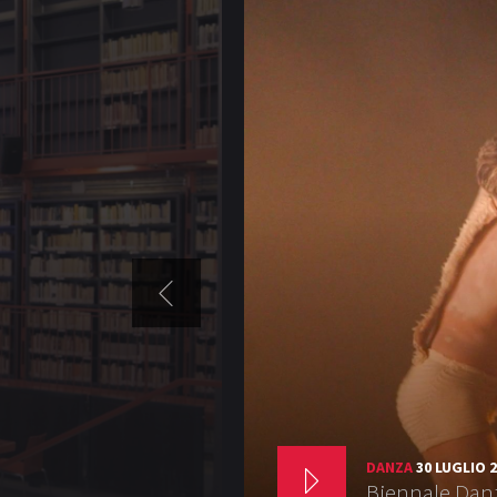
DANZA
30 LUGLIO 
Biennale Danz