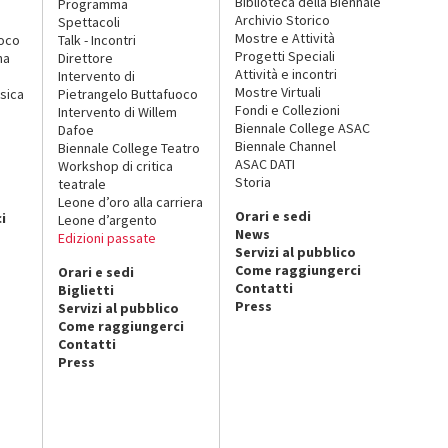
Biblioteca della Biennale
Programma
Archivio Storico
Spettacoli
Mostre e Attività
uoco
Talk - Incontri
Progetti Speciali
na
Direttore
Attività e incontri
Intervento di
Mostre Virtuali
sica
Pietrangelo Buttafuoco
Fondi e Collezioni
Intervento di Willem
Biennale College ASAC
Dafoe
Biennale Channel
Biennale College Teatro
ASAC DATI
Workshop di critica
Storia
teatrale
o
Leone d’oro alla carriera
Orari e sedi
i
Leone d’argento
News
Edizioni passate
Servizi al pubblico
Come raggiungerci
Orari e sedi
Contatti
Biglietti
Press
Servizi al pubblico
Come raggiungerci
Contatti
Press