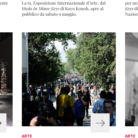
ente
La 61. Esposizione Internazionale d’Arte, dal
per un
titolo
In Minor Keys
di Koyo Kouoh, apre al
Keys
di
pubblico da sabato 9 maggio.
Nazion
ARTE
ARTE