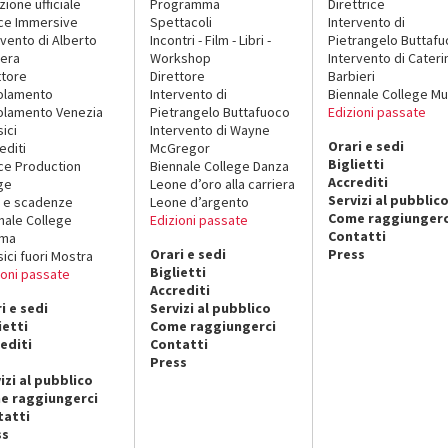
zione ufficiale
Programma
Direttrice
ce Immersive
Spettacoli
Intervento di
rvento di Alberto
Incontri - Film - Libri -
Pietrangelo Buttaf
era
Workshop
Intervento di Cateri
ttore
Direttore
Barbieri
olamento
Intervento di
Biennale College Mu
lamento Venezia
Pietrangelo Buttafuoco
Edizioni passate
sici
Intervento di Wayne
Orari e sedi
editi
McGregor
Biglietti
ce Production
Biennale College Danza
Accrediti
ge
Leone d’oro alla carriera
Servizi al pubblic
 e scadenze
Leone d’argento
Come raggiungerc
nale College
Edizioni passate
Contatti
ema
Orari e sedi
Press
sici fuori Mostra
Biglietti
ioni passate
Accrediti
i e sedi
Servizi al pubblico
ietti
Come raggiungerci
editi
Contatti
Press
izi al pubblico
e raggiungerci
tatti
ss