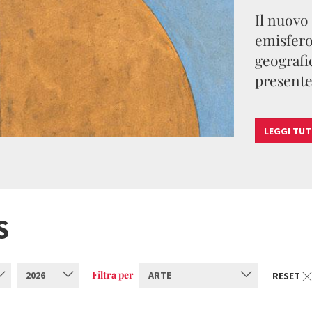
Il nuovo
emisfero
geografic
presente
LEGGI TU
S
Filtra per
2026
ARTE
RESET