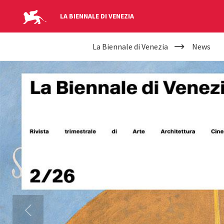
LA BIENNALE DI VENEZIA
YOUR
Salta al contenuto principale
La Biennale di Venezia
News
ARE
NEWS
HERE