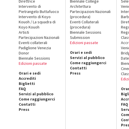
Direttrice
Biennale College
Sele
Intervento di
Architettura
Veni
Pietrangelo Buttafuoco
Partecipazioni Nazionali
Inte
Intervento di Koyo
(procedura)
Barb
Kouoh / La squadra di
Eventi Collaterali
Dire
Koyo Kouoh
(procedura)
Reg
Artisti
Biennale Sessions
Rego
Partecipazioni Nazionali
Submission
Clas
Eventi collaterali
Edizioni passate
Accr
Padiglione Venezia
Veni
Orari e sedi
Donor
Brid
Servizi al pubblico
Biennale Sessions
Date
Come raggiungerci
Edizioni passate
Bien
Contatti
Cin
Orari e sedi
Press
Clas
Accrediti
Ediz
Biglietti
FAQ
Orar
Servizi al pubblico
Bigl
Come raggiungerci
Accr
Contatti
FAQ
Press
Serv
Com
Con
Pre