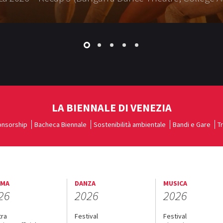
LA BIENNALE DI VENEZIA
nsorship
Bacheca Biennale
Sostenibilità ambientale
Bandi e Gare
T
EMA
DANZA
MUSICA
26
2026
2026
tra
Festival
Festival