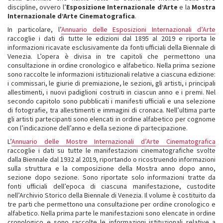
discipline, ovvero l’
Esposizione Internazionale d’Arte
e la
Mostra
Internazionale d’Arte Cinematografica
.
In particolare, l’
Annuario delle Esposizioni Internazionali d’Arte
raccoglie i dati di tutte le edizioni dal 1895 al 2019 e riporta le
informazioni ricavate esclusivamente da fonti ufficiali della Biennale di
Venezia. L’opera è divisa in tre capitoli che permettono una
consultazione in ordine cronologico e alfabetico. Nella prima sezione
sono raccolte le informazioni istituzionali relative a ciascuna edizione:
i commissari, le giurie di premiazione, le sezioni, gli artisti, i principali
allestimenti, i nuovi padiglioni costruiti in ciascun anno e i premi. Nel
secondo capitolo sono pubblicati i manifesti ufficiali e una selezione
di fotografie, tra allestimenti e immagini di cronaca. Nell’ultima parte
gli artisti partecipanti sono elencati in ordine alfabetico per cognome
con l’indicazione dell’anno e della sezione di partecipazione.
L’
Annuario delle Mostre Internazionali d’Arte Cinematografica
raccoglie i dati su tutte le manifestazioni cinematografiche svolte
dalla Biennale dal 1932 al 2019, riportando o ricostruendo informazioni
sulla struttura e la composizione della Mostra anno dopo anno,
sezione dopo sezione. Sono riportate solo informazioni tratte da
fonti ufficiali dell’epoca di ciascuna manifestazione, custodite
nell’Archivio Storico della Biennale di Venezia. Il volume è costituito da
tre parti che permettono una consultazione per ordine cronologico e
alfabetico. Nella prima parte le manifestazioni sono elencate in ordine
cronologico e sono raccolte le informazioni istituzionali relative a