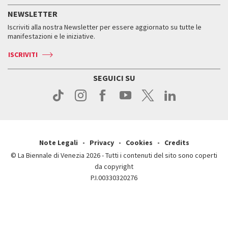
Servizi al pubblico
Storia
FAQ
NEWSLETTER
Come raggiungerci
Orari e sedi
Servizi al pubblico
Iscriviti alla nostra Newsletter per essere aggiornato su tutte le
Contatti
Biglietti
Orari e sedi
Come raggiungerci
manifestazioni e le iniziative.
Press
Servizi al pubblico
News
Contatti
ISCRIVITI
Come raggiungerci
Servizi al pubblico
Press
Contatti
Come raggiungerci
SEGUICI SU
Press
Contatti
Press
Note Legali
Privacy
Cookies
Credits
© La Biennale di Venezia 2026 - Tutti i contenuti del sito sono coperti
da copyright
P.I.00330320276