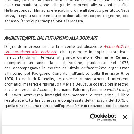
ciascuna manifestazione, alle giurie, ai premi, alle sezioni e ai film.
Nella seconda, i film sono elencati in ordine alfabetico per titolo. Nella
terza, i registi sono elencati in ordine alfabetico per cognome, con
accanto l’anno di partecipazione alla Mostra.
AMBIENTE/ARTE. DAL FUTURISMO ALLA BODY ART
Di grande interesse anche la recente pubblicazione
Ambiente/Arte.
Dal Futurismo alla Body Art
,
che
ripropone in copia anastatica –
arricchita da un’intervista al grande curatore
Germano Celant
,
scomparso un anno fa – il volume, pubblicato nel 1977,
che accompagnava la mostra dal titolo
Ambiente/Arte
organizzata
all’interno del Padiglione Centrale nell’ambito della
Biennale Arte
1976
. I cavalli di Kounellis, le diverse ambientazioni di interventi
cromatici, materici e figurali, da Merz a Beuys, le costruzioni in legno,
acciaio e vetro di Acconci, Nauman e Palermo, l’enorme
wall drawing
di LeWitt: attraverso immagini documentarie e testi critici, il libro
restituisce tutta la ricchezza e complessità della mostra del 1976, di
quella straordinaria ricerca sull’opera d’arte in relazione con lo spazio
circostante.
CONDIVIDI SU