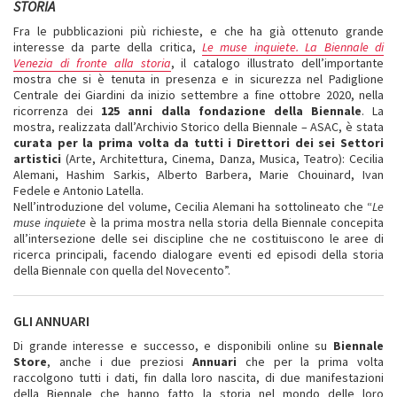
STORIA
Fra le pubblicazioni più richieste, e che ha già ottenuto grande
interesse da parte della critica,
Le muse inquiete. La Biennale di
Venezia di fronte alla storia
, il catalogo illustrato dell’importante
mostra che si è tenuta in presenza e in sicurezza nel Padiglione
Centrale dei Giardini da inizio settembre a fine ottobre 2020, nella
ricorrenza dei
125 anni dalla fondazione della Biennale
. La
mostra, realizzata dall’Archivio Storico della Biennale – ASAC, è stata
curata per la prima volta da tutti i Direttori dei sei Settori
artistici
(Arte, Architettura, Cinema, Danza, Musica, Teatro): Cecilia
Alemani, Hashim Sarkis, Alberto Barbera, Marie Chouinard, Ivan
Fedele e Antonio Latella.
Nell’introduzione del volume, Cecilia Alemani ha sottolineato che “
Le
muse inquiete
è la prima mostra nella storia della Biennale concepita
all’intersezione delle sei discipline che ne costituiscono le aree di
ricerca principali, facendo dialogare eventi ed episodi della storia
della Biennale con quella del Novecento”.
GLI ANNUARI
Di grande interesse e successo, e disponibili online su
Biennale
Store
, anche i due preziosi
Annuari
che per la prima volta
raccolgono tutti i dati, fin dalla loro nascita, di due manifestazioni
della Biennale che hanno fatto la storia nel mondo delle loro