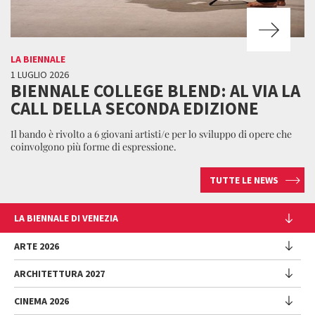
LA BIENNALE
1 LUGLIO 2026
BIENNALE COLLEGE BLEND: AL VIA LA
CALL DELLA SECONDA EDIZIONE
Il bando è rivolto a 6 giovani artisti/e per lo sviluppo di opere che
coinvolgono più forme di espressione.
TUTTE LE NEWS
LA BIENNALE DI VENEZIA
L'Istituzione
ARTE 2026
Cariche istituzionali
ARCHITETTURA 2027
Esposizione
Storia
Direttrice
Luoghi
CINEMA 2026
Mostra
Intervento di Pietrangelo Buttafuoco