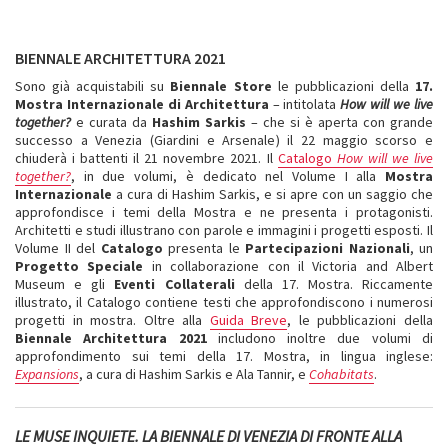
BIENNALE ARCHITETTURA 2021
Sono già acquistabili su
Biennale Store
le pubblicazioni della
17.
Mostra Internazionale di Architettura
– intitolata
How will we live
together?
e curata da
Hashim Sarkis
– che si è aperta con grande
successo a Venezia (Giardini e Arsenale) il 22 maggio scorso e
chiuderà i battenti il 21 novembre 2021. Il
Catalogo
How will we live
together?
, in due volumi, è dedicato nel Volume I alla
Mostra
Internazionale
a cura di Hashim Sarkis, e si apre con un saggio che
approfondisce i temi della Mostra e ne presenta i protagonisti.
Architetti e studi illustrano con parole e immagini i progetti esposti. Il
Volume II del
Catalogo
presenta le
Partecipazioni Nazionali
, un
Progetto Speciale
in collaborazione con il Victoria and Albert
Museum e gli
Eventi Collaterali
della 17. Mostra. Riccamente
illustrato, il Catalogo contiene testi che approfondiscono i numerosi
progetti in mostra. Oltre alla
Guida Breve
, le pubblicazioni della
Biennale Architettura 2021
includono inoltre due volumi di
approfondimento sui temi della 17. Mostra, in lingua inglese:
Expansions
, a cura di Hashim Sarkis e Ala Tannir, e
Cohabitats
.
LE MUSE INQUIETE. LA BIENNALE DI VENEZIA DI FRONTE ALLA