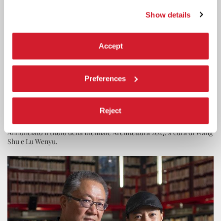
Show details
Accept
ARCHITETTURA
19 MAGGIO 2026
Preferences
DO ARCHITECTURE —LA POSSIBILITÀ
DI COESISTENZA NELLA REALTÀ
Reject
REALE
Annunciato il titolo della Biennale Architettura 2027, a cura di Wang
Shu e Lu Wenyu.