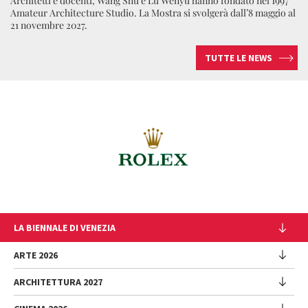
Architetti e docenti, Wang Shu e Lu Wenyu hanno fondato nel 1997
Amateur Architecture Studio. La Mostra si svolgerà dall’8 maggio al
21 novembre 2027.
TUTTE LE NEWS
LA BIENNALE DI VENEZIA
L'Istituzione
ARTE 2026
Cariche istituzionali
ARCHITETTURA 2027
Esposizione
Storia
Direttrice
Luoghi