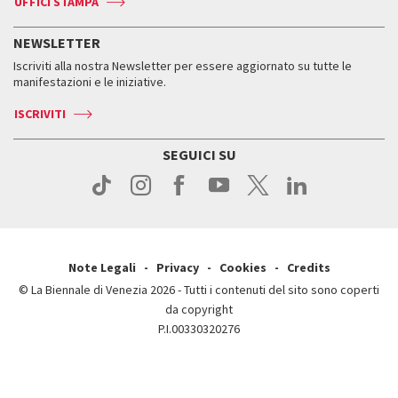
UFFICI STAMPA
ASAC DATI
Press
Accrediti
Press
Servizi al pubblico
Storia
FAQ
NEWSLETTER
Come raggiungerci
Orari e sedi
Servizi al pubblico
Iscriviti alla nostra Newsletter per essere aggiornato su tutte le
Contatti
Biglietti
Orari e sedi
Come raggiungerci
manifestazioni e le iniziative.
Press
Servizi al pubblico
News
Contatti
ISCRIVITI
Come raggiungerci
Servizi al pubblico
Press
Contatti
Come raggiungerci
SEGUICI SU
Press
Contatti
Press
Note Legali
Privacy
Cookies
Credits
© La Biennale di Venezia 2026 - Tutti i contenuti del sito sono coperti
da copyright
P.I.00330320276