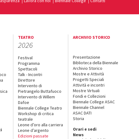
rasparenza
Lavora con noi
Biennale College
Contatti
TEATRO
ARCHIVIO STORICO
2026
Presentazione
Festival
Biblioteca della Biennale
Programma
Archivio Storico
Spettacoli
Mostre e Attività
uoco
Talk - Incontri
Progetti Speciali
na
Direttore
Attività e incontri
Intervento di
Mostre Virtuali
sica
Pietrangelo Buttafuoco
Fondi e Collezioni
Intervento di Willem
Biennale College ASAC
Dafoe
Biennale Channel
Biennale College Teatro
ASAC DATI
Workshop di critica
Storia
teatrale
o
Leone d’oro alla carriera
Orari e sedi
i
Leone d’argento
News
Edizioni passate