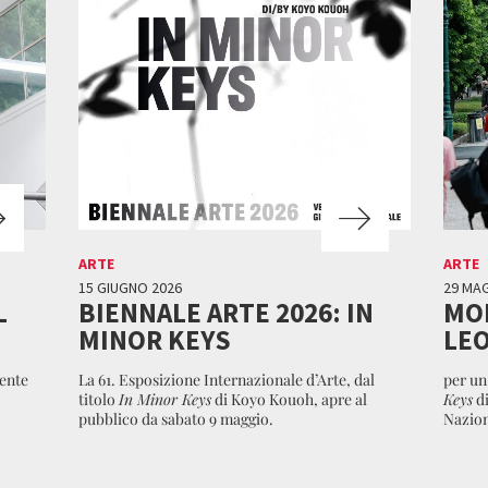
ARTE
ARTE
15 GIUGNO 2026
29 MA
L
BIENNALE ARTE 2026: IN
MOD
MINOR KEYS
LEO
ente
La 61. Esposizione Internazionale d’Arte, dal
per un
titolo
In Minor Keys
di Koyo Kouoh, apre al
Keys
di
pubblico da sabato 9 maggio.
Nazion