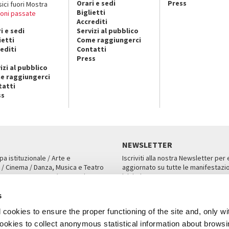
Orari e sedi
Press
sici fuori Mostra
Biglietti
ioni passate
Accrediti
i e sedi
Servizi al pubblico
ietti
Come raggiungerci
editi
Contatti
Press
izi al pubblico
e raggiungerci
tatti
ss
NEWSLETTER
pa istituzionale / Arte e
Iscriviti alla nostra Newsletter per
 / Cinema / Danza, Musica e Teatro
aggiornato su tutte le manifestazio
an, San Marco 1364/A, Venezia
iniziative.
AMPA
ISCRIVITI
s
cookies to ensure the proper functioning of the site and, only wi
 cookies to collect anonymous statistical information about brows