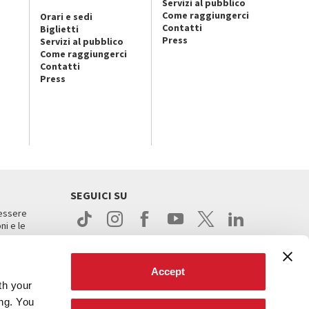
Servizi al pubblico
Come raggiungerci
Orari e sedi
Contatti
Biglietti
Press
Servizi al pubblico
Come raggiungerci
Contatti
Press
SEGUICI SU
 essere
ni e le
Accept
th your
ing. You