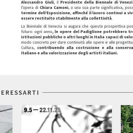
Alessandro Giuli
, il
Presidente della Biennale di Venez
l’opera di
Chiara Camoni
, o una sua parte significativa, po
termine dell’Esposizione
,
affinché il lavoro continui a v
essere restituito stabilmente alla collettività
.
La Biennale di Venezia si augura che questa prospettiva pos
futuro: ogni anno
, le opere del Padiglione potrebbero tro
istituzioni pubbliche o altri luoghi in Italia capaci di va
modo concreto per dare continuità alle opere e alle progettual
Cultura,
contribuendo alla costruzione e alla conser
italiano e alla valorizzazione degli artisti italiani.
TERESSARTI