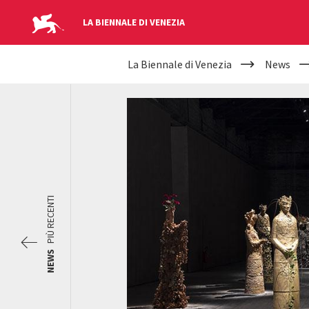
LA BIENNALE DI VENEZIA
YOUR
Salta al contenuto principale
La Biennale di Venezia
News
ARE
HERE
PIÙ RECENTI
NEWS