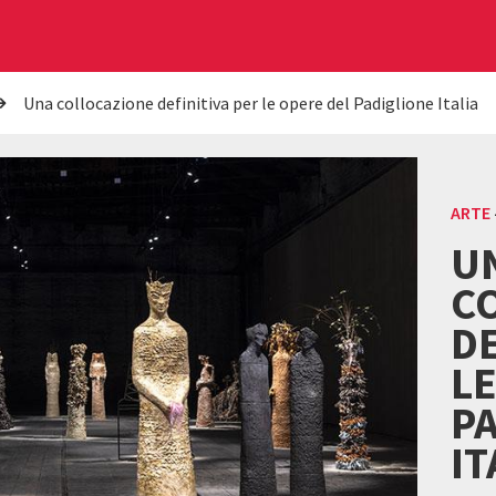
Una collocazione definitiva per le opere del Padiglione Italia
ARTE
U
C
DE
LE
P
IT