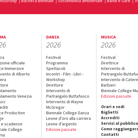
nsorship
Bacheca Biennale
Sostenibilità ambientale
Bandi e Gare
T
EMA
DANZA
MUSICA
26
2026
2026
tra
Festival
Festival
zione ufficiale
Programma
Direttrice
ce Immersive
Spettacoli
Intervento di
rvento di Alberto
Incontri - Film - Libri -
Pietrangelo Buttaf
era
Workshop
Intervento di Cateri
ttore
Direttore
Barbieri
olamento
Intervento di
Biennale College Mu
lamento Venezia
Pietrangelo Buttafuoco
Edizioni passate
sici
Intervento di Wayne
Orari e sedi
editi
McGregor
Biglietti
ce Production
Biennale College Danza
Accrediti
ge
Leone d’oro alla carriera
Servizi al pubblic
 e scadenze
Leone d’argento
Come raggiungerc
nale College
Edizioni passate
Contatti
ema