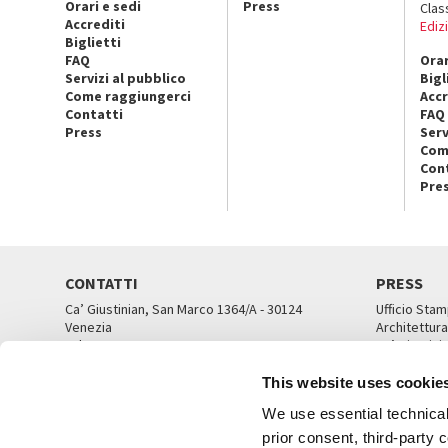
Orari e sedi
Press
Clas
Accrediti
Ediz
Biglietti
FAQ
Orar
Servizi al pubblico
Bigl
Come raggiungerci
Accr
Contatti
FAQ
Press
Serv
Com
Con
Pre
CONTATTI
PRESS
Ca’ Giustinian, San Marco 1364/A - 30124
Ufficio Stam
Venezia
Architettura
Tel. 041 5218711
Ca’ Giustini
email info@labiennale.org
UFFICI ST
This website uses cookie
TUTTI I CONTATTI
We use essential technical 
prior consent, third-party