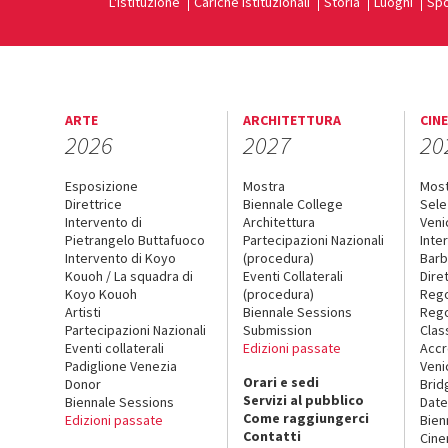
L'Istituzione
Cariche istituzionali
Storia
Luoghi
Spo
ARTE
ARCHITETTURA
CIN
2026
2027
20
Esposizione
Mostra
Mos
Direttrice
Biennale College
Sele
Intervento di
Architettura
Veni
Pietrangelo Buttafuoco
Partecipazioni Nazionali
Inte
Intervento di Koyo
(procedura)
Barb
Kouoh / La squadra di
Eventi Collaterali
Dire
Koyo Kouoh
(procedura)
Reg
Artisti
Biennale Sessions
Rego
Partecipazioni Nazionali
Submission
Clas
Eventi collaterali
Edizioni passate
Accr
Padiglione Venezia
Veni
Orari e sedi
Donor
Brid
Servizi al pubblico
Biennale Sessions
Date
Come raggiungerci
Edizioni passate
Bien
Contatti
Cin