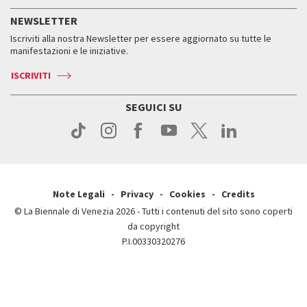
Servizi al pubblico
Storia
FAQ
NEWSLETTER
Come raggiungerci
Orari e sedi
Servizi al pubblico
Iscriviti alla nostra Newsletter per essere aggiornato su tutte le
Contatti
Biglietti
Orari e sedi
Come raggiungerci
manifestazioni e le iniziative.
Press
Servizi al pubblico
News
Contatti
ISCRIVITI
Come raggiungerci
Servizi al pubblico
Press
Contatti
Come raggiungerci
SEGUICI SU
Press
Contatti
Press
Note Legali
Privacy
Cookies
Credits
© La Biennale di Venezia 2026 - Tutti i contenuti del sito sono coperti
da copyright
P.I.00330320276