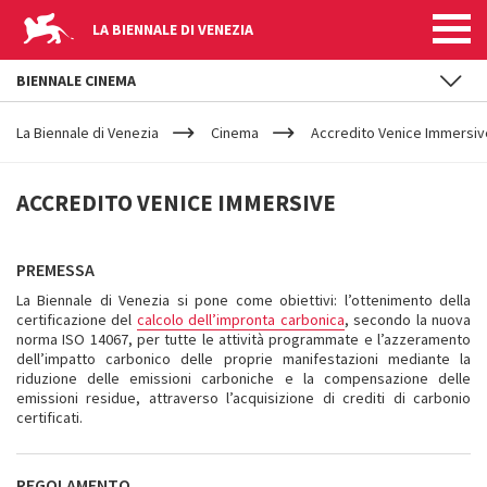
LA BIENNALE DI VENEZIA
BIENNALE CINEMA
YOUR
Salta al contenuto principale
ARE
La Biennale di Venezia
Cinema
Accredito Venice Immersiv
HERE
ACCREDITO
ACCREDITO VENICE IMMERSIVE
VENICE
PREMESSA
IMMERSIVE
La Biennale di Venezia si pone come obiettivi: l’ottenimento della
certificazione del
calcolo dell’impronta carbonica
, secondo la nuova
norma ISO 14067, per tutte le attività programmate e l’azzeramento
dell’impatto carbonico delle proprie manifestazioni mediante la
riduzione delle emissioni carboniche e la compensazione delle
emissioni residue, attraverso l’acquisizione di crediti di carbonio
certificati.
REGOLAMENTO