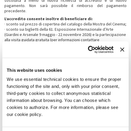
sostituita a meno di nuova richiesta di accredito e di nuovo
pagamento. Non sarà possibile il rimborso del pagamento
precedente.
L’accredito consente inoltre di beneficiare di:
· sconto sul prezzo di copertina del catalogo della Mostra del Cinema;
· sconto sui biglietti della 61. Esposizione Internazionale d’Arte
(Giardini e Arsenale 9 maggio - 22 novembre 2026) e la partecipazione
alla visita guidata gratuita (per informazioni contattare
promozione@labiennale.org).
L’accredito, titolo d'ingresso digitale, potrà essere pagato
solo online ed esclusivamente con sistemi di pagamento
This website uses cookies
tracciabili, quali carta di credito, di debito o altro metodo di
pagamento indicato nella pagina dell’e-commerce.
We use essential technical cookies to ensure the proper
L’accesso all’isola del Lazzaretto Vecchio (Venice Immersive
functioning of the site and, only with your prior consent,
Island) è consentito esclusivamente esibendo l’accredito.
third-party cookies to collect anonymous statistical
Il pagamento dell’accredito non è rimborsabile in nessun caso,
information about browsing. You can choose which
inclusa l’eventuale rinuncia al suo utilizzo.
cookies to authorize. For more information, please see
Ricordiamo che l’accredito
è un documento fiscale
our cookie policy.
strettamente personale
e non cedibile. Potranno essere
effettuati controlli nominali a campione con esibizione di
documento di identità.
È
assolutamente vietata la cessione,