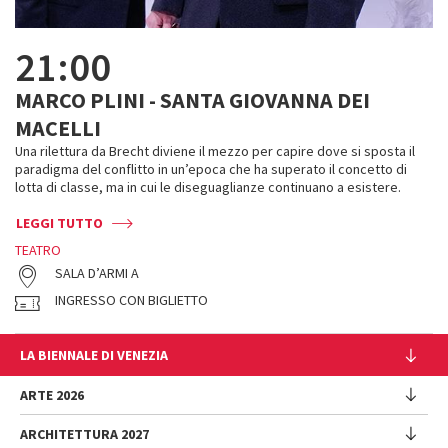
21:00
MARCO PLINI - SANTA GIOVANNA DEI
MACELLI
Una rilettura da Brecht diviene il mezzo per capire dove si sposta il
paradigma del conflitto in un’epoca che ha superato il concetto di
lotta di classe, ma in cui le diseguaglianze continuano a esistere.
LEGGI TUTTO
TEATRO
SALA D’ARMI A
INGRESSO CON BIGLIETTO
LA BIENNALE DI VENEZIA
L'Istituzione
ARTE 2026
Cariche istituzionali
ARCHITETTURA 2027
Esposizione
Storia