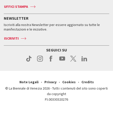
Biennale Channel
Contatti
Biglietti
Contatti
Accrediti
Edizioni passate
UFFICI STAMPA
ASAC DATI
Press
Accrediti
Press
Servizi al pubblico
Storia
FAQ
NEWSLETTER
Come raggiungerci
Orari e sedi
Servizi al pubblico
Iscriviti alla nostra Newsletter per essere aggiornato su tutte le
Contatti
Biglietti
Orari e sedi
Come raggiungerci
manifestazioni e le iniziative.
Press
Servizi al pubblico
News
Contatti
ISCRIVITI
Come raggiungerci
Servizi al pubblico
Press
Contatti
Come raggiungerci
SEGUICI SU
Press
Contatti
Press
Note Legali
Privacy
Cookies
Credits
© La Biennale di Venezia 2026 - Tutti i contenuti del sito sono coperti
da copyright
P.I.00330320276