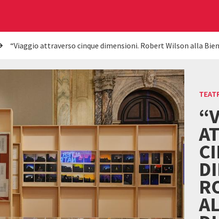
“Viaggio attraverso cinque dimensioni. Robert Wilson alla Bien
TEAT
“
A
C
DI
R
A