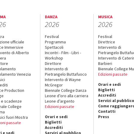
EMA
DANZA
MUSICA
26
2026
2026
tra
Festival
Festival
zione ufficiale
Programma
Direttrice
ce Immersive
Spettacoli
Intervento di
rvento di Alberto
Incontri - Film - Libri -
Pietrangelo Buttaf
era
Workshop
Intervento di Cateri
ttore
Direttore
Barbieri
olamento
Intervento di
Biennale College Mu
lamento Venezia
Pietrangelo Buttafuoco
Edizioni passate
sici
Intervento di Wayne
Orari e sedi
editi
McGregor
Biglietti
ce Production
Biennale College Danza
Accrediti
ge
Leone d’oro alla carriera
Servizi al pubblic
 e scadenze
Leone d’argento
Come raggiungerc
nale College
Edizioni passate
Contatti
ema
Orari e sedi
Press
sici fuori Mostra
Biglietti
ioni passate
Accrediti
i e sedi
Servizi al pubblico