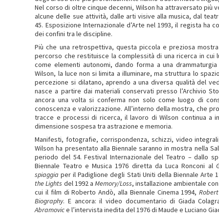
Nel corso di oltre cinque decenni, Wilson ha attraversato più 
alcune delle sue attività, dalle arti visive alla musica, dal tea
45. Esposizione Internazionale d’Arte nel 1993, il regista ha co
dei confini tra le discipline.
Più che una retrospettiva, questa piccola e preziosa mostr
percorso che restituisce la complessità di una ricerca in cui
come elementi autonomi, dando forma a una drammaturgia del
Wilson, la luce non si limita a illuminare, ma struttura lo spaz
percezione si dilatano, aprendo a una diversa qualità del ved
nasce a partire dai materiali conservati presso l’Archivio S
ancora una volta si conferma non solo come luogo di cons
conoscenza e valorizzazione. All’interno della mostra, che pr
tracce e processi di ricerca, il lavoro di Wilson continua a i
dimensione sospesa tra astrazione e memoria.
Manifesti, fotografie, corrispondenza, schizzi, video integral
Wilson ha presentato alla Biennale saranno in mostra nella Sala
periodo del 54. Festival Internazionale del Teatro – dallo s
Biennale Teatro e Musica 1976 diretta da Luca Ronconi al
G
spiaggia
per il Padiglione degli Stati Uniti della Biennale Arte
the Lights
del 1992 a
Memory/Loss
, installazione ambientale con
cui il film di Roberto Andò, alla Biennale Cinema 1994,
Robert
Biography
. E ancora: il video documentario di Giada Colag
Abramovic
e l’intervista inedita del 1976 di Maude e Luciano Gia