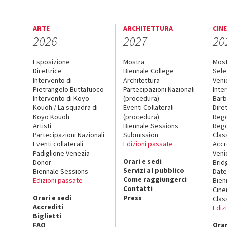
ARTE
ARCHITETTURA
CIN
2026
2027
20
Esposizione
Mostra
Mos
Direttrice
Biennale College
Sele
Intervento di
Architettura
Veni
Pietrangelo Buttafuoco
Partecipazioni Nazionali
Inte
Intervento di Koyo
(procedura)
Barb
Kouoh / La squadra di
Eventi Collaterali
Dire
Koyo Kouoh
(procedura)
Reg
Artisti
Biennale Sessions
Rego
Partecipazioni Nazionali
Submission
Clas
Eventi collaterali
Edizioni passate
Accr
Padiglione Venezia
Veni
Orari e sedi
Donor
Brid
Servizi al pubblico
Biennale Sessions
Date
Come raggiungerci
Edizioni passate
Bien
Contatti
Cin
Orari e sedi
Press
Clas
Accrediti
Ediz
Biglietti
FAQ
Orar