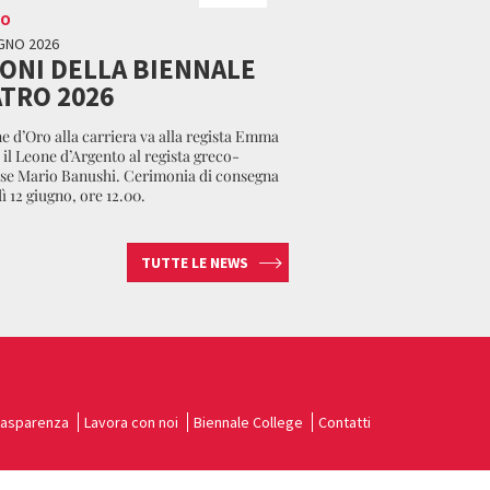
RO
GNO 2026
EONI DELLA BIENNALE
TRO 2026
ne d’Oro alla carriera va alla regista Emma
 il Leone d’Argento al regista greco-
se Mario Banushi. Cerimonia di consegna
ì 12 giugno, ore 12.00.
TUTTE LE NEWS
rasparenza
Lavora con noi
Biennale College
Contatti