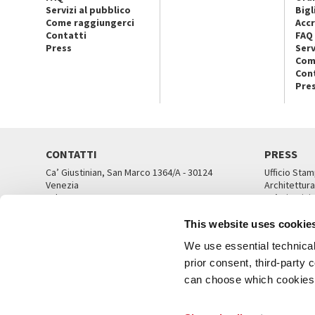
Servizi al pubblico
Bigl
Come raggiungerci
Accr
Contatti
FAQ
Press
Serv
Com
Con
Pre
CONTATTI
PRESS
Ca’ Giustinian, San Marco 1364/A - 30124
Ufficio Stam
Venezia
Architettura
Tel. 041 5218711
Ca’ Giustini
email info@labiennale.org
UFFICI ST
This website uses cookie
TUTTI I CONTATTI
We use essential technical 
prior consent, third-party
can choose which cookies t
© L