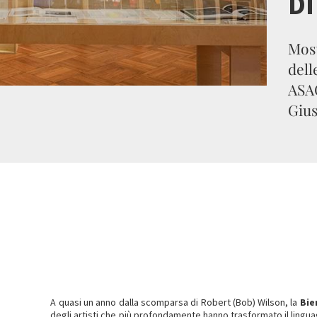
DI
Most
dell
ASAC
Gius
A quasi un anno dalla scomparsa di Robert (Bob) Wilson, la
Bie
degli artisti che più profondamente hanno trasformato il ling