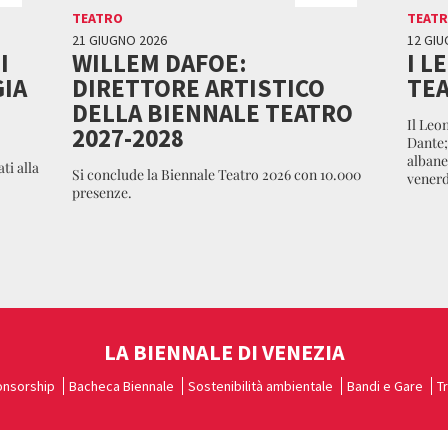
TEATRO
TEAT
21 GIUGNO 2026
12 GIU
I
WILLEM DAFOE:
I L
GIA
DIRETTORE ARTISTICO
TEA
DELLA BIENNALE TEATRO
Il Leo
2027-2028
Dante;
albane
i alla
Si conclude la Biennale Teatro 2026 con 10.000
venerd
presenze.
LA BIENNALE DI VENEZIA
nsorship
Bacheca Biennale
Sostenibilità ambientale
Bandi e Gare
T