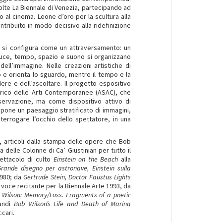
volte La Biennale di Venezia, partecipando ad
tro al cinema. Leone d’oro per la scultura alla
ntribuito in modo decisivo alla ridefinizione
a si configura come un attraversamento: un
 luce, tempo, spazio e suono si organizzano
l’immagine. Nelle creazioni artistiche di
io e orienta lo sguardo, mentre il tempo e la
ere e dell’ascoltare. Il progetto espositivo
torico delle Arti Contemporanee (ASAC), che
ervazione, ma come dispositivo attivo di
opone un paesaggio stratificato di immagini,
nterrogare l’occhio dello spettatore, in una
i, articoli dalla stampa delle opere che Bob
 delle Colonne di Ca’ Giustinian per tutto il
pettacolo di culto
Einstein on the Beach
alla
rande disegno per astronave, Einstein sulla
 1980; da
Gertrude Stein, Doctor Faustus Lights
 voce recitante per la Biennale Arte 1993, da
 Wilson: Memory/Loss. Fragments of a poetic
randi
Bob Wilson’s Life and Death of Marina
ccari.