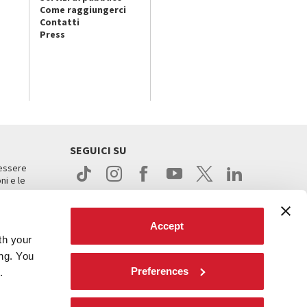
Come raggiungerci
Contatti
Press
SEGUICI SU
 essere
ni e le
Accept
th your
ing. You
Preferences
.
ight