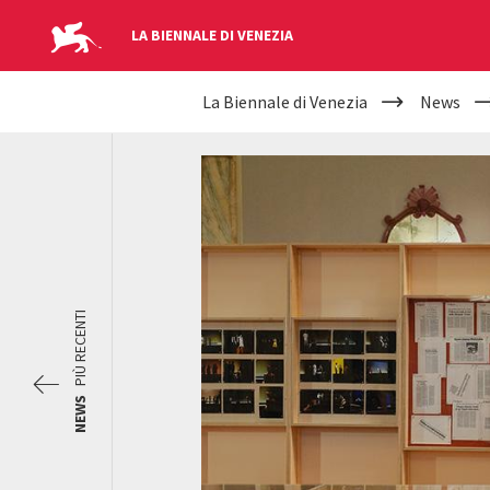
LA BIENNALE DI VENEZIA
YOUR
Salta al contenuto principale
La Biennale di Venezia
News
ARE
HERE
PIÙ RECENTI
NEWS