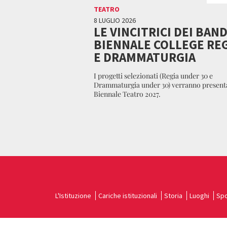
TEATRO
8 LUGLIO 2026
LE VINCITRICI DEI BAND
BIENNALE COLLEGE RE
E DRAMMATURGIA
I progetti selezionati (Regia under 30 e
Drammaturgia under 30) verranno presentat
Biennale Teatro 2027.
L'Istituzione
Cariche istituzionali
Storia
Luoghi
Spo