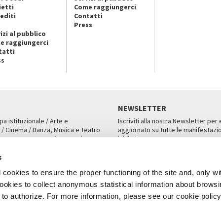
ietti
Come raggiungerci
editi
Contatti
Press
izi al pubblico
e raggiungerci
tatti
ss
NEWSLETTER
pa istituzionale / Arte e
Iscriviti alla nostra Newsletter per
 / Cinema / Danza, Musica e Teatro
aggiornato su tutte le manifestazio
an, San Marco 1364/A, Venezia
iniziative.
AMPA
ISCRIVITI
s
cookies to ensure the proper functioning of the site and, only wi
 cookies to collect anonymous statistical information about brows
o authorize. For more information, please see our cookie policy
Note Legali
Privacy
Cookies
Credits
a Biennale di Venezia 2026 - Tutti i contenuti del sito sono coperti da copyr