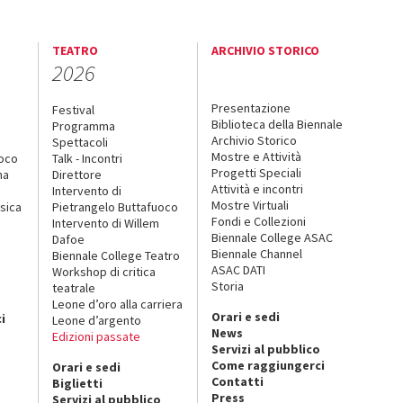
TEATRO
ARCHIVIO STORICO
2026
Presentazione
Festival
Biblioteca della Biennale
Programma
Archivio Storico
Spettacoli
Mostre e Attività
uoco
Talk - Incontri
Progetti Speciali
na
Direttore
Attività e incontri
Intervento di
Mostre Virtuali
sica
Pietrangelo Buttafuoco
Fondi e Collezioni
Intervento di Willem
Biennale College ASAC
Dafoe
Biennale Channel
Biennale College Teatro
ASAC DATI
Workshop di critica
Storia
teatrale
o
Leone d’oro alla carriera
Orari e sedi
i
Leone d’argento
News
Edizioni passate
Servizi al pubblico
Come raggiungerci
Orari e sedi
Contatti
Biglietti
Press
Servizi al pubblico