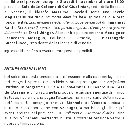
conflitto nel pensiero europeo.
Giovedì 6 novembre alle ore 18.00
,
presso la
Sala delle Colonne di Ca’ Giustinian
, sede della Biennale
di Venezia, il filosofo
Massimo Cacciari
terrà una
Lectio
Magistralis
dal titolo
La morte dello jus belli
ispirata da due testi
fondamentali:
Zum ewigen Frieden
(
Per la pace perpetua
) di
Immanuel
Kant
e
Der Friede
(
La pace – Una parola ai giovani d’Europa e ai giovani
del mondo
) di
Ernst Jünger.
All’incontro parteciperanno
Monsignor
Francesco Moraglia
, Patriarca di Venezia, e
Pietrangelo
Buttafuoco
, Presidente della Biennale di Venezia.
Ingresso libero fino a esaurimento posti disponibili.
ARCIPELAGO BATTIATO
Nel solco di questa tensione alla riflessione e alla riscoperta, il ciclo
dei Progetti Speciali dell’Archivio Storico prosegue con
Arcipelago
Battiato
, in programma il
17 e 18 novembre al Teatro alle Tese
dell’Arsenale
: un viaggio nella produzione più sperimentale di Franco
Battiato, nell’anno che segna l’ottantesimo anniversario della nascita
dell’artista. Un omaggio che
La Biennale di Venezia
dedica a
Battiato in collaborazione con
SZ Sugar
, a partire dagli album più
avanguardistici dei primi anni ’70 –
Pollution
e
Sulle corde di Aries
– fino
ai lavori più recenti, mettendo in luce la costante tensione verso la
ricerca e l’innovazione.