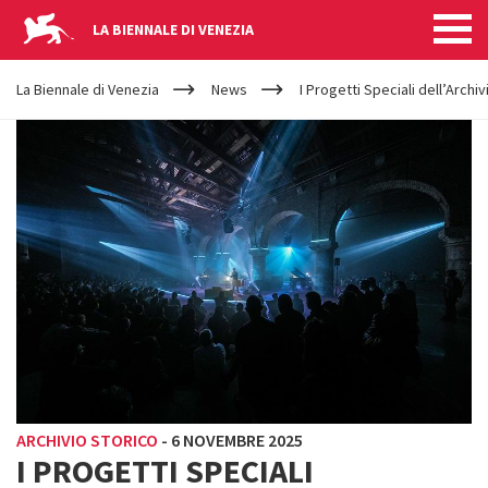
LA BIENNALE DI VENEZIA
YOUR
Salta al contenuto principale
ARE
La Biennale di Venezia
News
I Progetti Speciali dell’Archi
HERE
ARCHIVIO STORICO
-
6 NOVEMBRE 2025
I PROGETTI SPECIALI