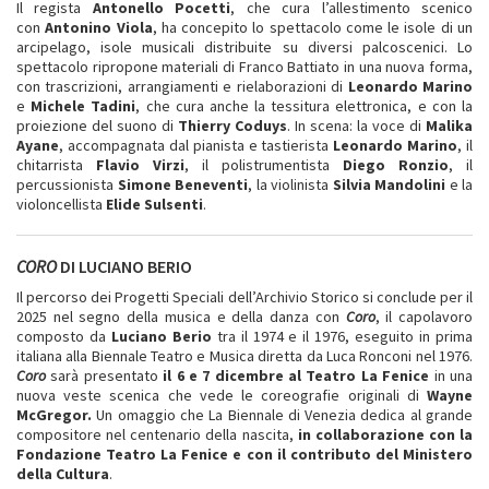
Il regista
Antonello Pocetti
, che cura l’allestimento scenico
con
Antonino Viola
, ha concepito lo spettacolo come le isole di un
arcipelago, isole musicali distribuite su diversi palcoscenici. Lo
spettacolo ripropone materiali di Franco Battiato in una nuova forma,
con trascrizioni, arrangiamenti e rielaborazioni di
Leonardo Marino
e
Michele Tadini
, che cura anche la tessitura elettronica, e con la
proiezione del suono di
Thierry Coduys
. In scena: la voce di
Malika
Ayane
, accompagnata dal pianista e tastierista
Leonardo Marino
, il
chitarrista
Flavio Virzi
, il polistrumentista
Diego Ronzio
, il
percussionista
Simone Beneventi
, la violinista
Silvia Mandolini
e la
violoncellista
Elide Sulsenti
.
CORO
DI LUCIANO BERIO
Il percorso dei Progetti Speciali dell’Archivio Storico si conclude per il
2025 nel segno della musica e della danza con
Coro
, il capolavoro
composto da
Luciano Berio
tra il 1974 e il 1976, eseguito in prima
italiana alla Biennale Teatro e Musica diretta da Luca Ronconi nel 1976.
Coro
sarà presentato
il 6 e 7 dicembre al Teatro La Fenice
in una
nuova veste scenica che vede le coreografie originali di
Wayne
McGregor.
Un omaggio che La Biennale di Venezia dedica al grande
compositore nel centenario della nascita,
in collaborazione con la
Fondazione Teatro La Fenice e con il contributo del Ministero
della Cultura
.