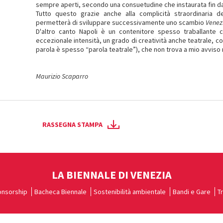
sempre aperti, secondo una consuetudine che instaurata fin da
Tutto questo grazie anche alla complicità straordinaria d
permetterà di sviluppare successivamente uno scambio
Venez
D'altro canto Napoli è un contenitore spesso traballante 
eccezionale intensità, un grado di creatività anche teatrale, co
parola è spesso “parola teatrale”), che non trova a mio avviso r
Maurizio Scaparro
RASSEGNA STAMPA
LA BIENNALE DI VENEZIA
nsorship
Bacheca Biennale
Sostenibilità ambientale
Bandi e Gare
T