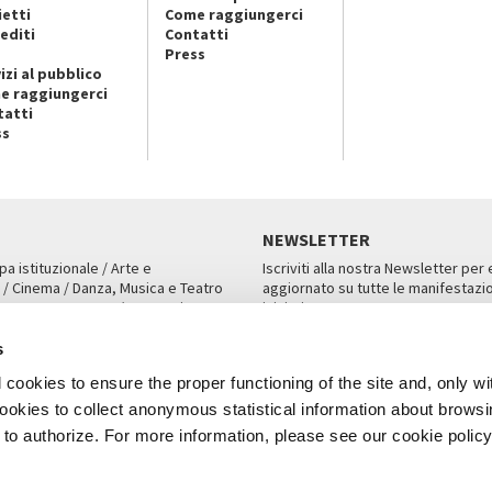
ietti
Come raggiungerci
editi
Contatti
Press
izi al pubblico
e raggiungerci
tatti
ss
NEWSLETTER
pa istituzionale / Arte e
Iscriviti alla nostra Newsletter per
 / Cinema / Danza, Musica e Teatro
aggiornato su tutte le manifestazio
an, San Marco 1364/A, Venezia
iniziative.
AMPA
ISCRIVITI
s
cookies to ensure the proper functioning of the site and, only wi
 cookies to collect anonymous statistical information about brows
o authorize. For more information, please see our cookie policy
Note Legali
Privacy
Cookies
Credits
a Biennale di Venezia 2026 - Tutti i contenuti del sito sono coperti da copyr