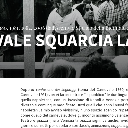
80, 1981, 1982, 2006 dall’Archivio Storico della Biennale 
VALE SQUARCIA L
Dopo
la confusione dei linguaggi
(tema del Carnevale 1980)
Carnevale 1981) vorrei far incontrare “in pubblico” le due lingu
quella napoletana, con un' invasione di Napoli a Venezia perc
diverso e comunque modificato, tutti quelli che sono i nuovi f
napoletani, a mio avviso vivissimi, in uno spazio scenico irripe
come quello del carnevale, dove gli incontri assumono valenze 
Teatro e piazza (ma a Venezia la piazza significa anche, evi
giorni e sei notti per ospitare spettacoli, animazioni,
happenin