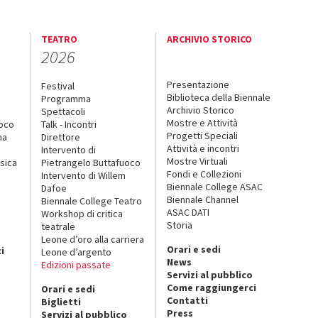
TEATRO
ARCHIVIO STORICO
2026
Presentazione
Festival
Biblioteca della Biennale
Programma
Archivio Storico
Spettacoli
Mostre e Attività
uoco
Talk - Incontri
Progetti Speciali
na
Direttore
Attività e incontri
Intervento di
Mostre Virtuali
sica
Pietrangelo Buttafuoco
Fondi e Collezioni
Intervento di Willem
Biennale College ASAC
Dafoe
Biennale Channel
Biennale College Teatro
ASAC DATI
Workshop di critica
Storia
teatrale
o
Leone d’oro alla carriera
Orari e sedi
i
Leone d’argento
News
Edizioni passate
Servizi al pubblico
Come raggiungerci
Orari e sedi
Contatti
Biglietti
Press
Servizi al pubblico