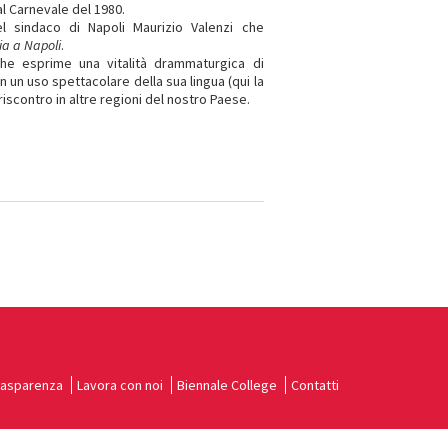
l Carnevale del 1980.
el sindaco di Napoli Maurizio Valenzi che
ia a Napoli
.
che esprime una vitalità drammaturgica di
n un uso spettacolare della sua lingua (qui la
iscontro in altre regioni del nostro Paese.
rasparenza
Lavora con noi
Biennale College
Contatti