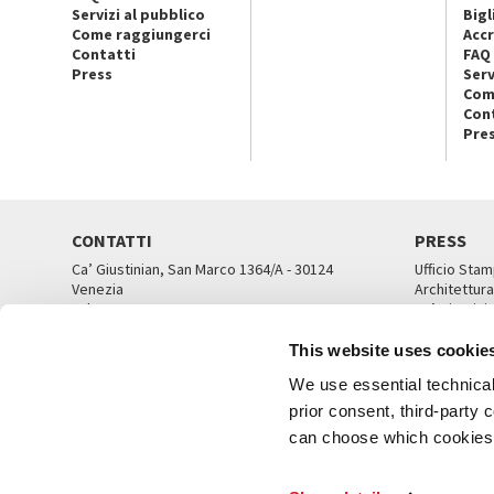
Servizi al pubblico
Bigl
Come raggiungerci
Accr
Contatti
FAQ
Press
Serv
Com
Con
Pre
CONTATTI
PRESS
Ca’ Giustinian, San Marco 1364/A - 30124
Ufficio Stam
Venezia
Architettura
Tel. 041 5218711
Ca’ Giustini
email info@labiennale.org
UFFICI ST
This website uses cookie
TUTTI I CONTATTI
We use essential technical 
prior consent, third-party
can choose which cookies t
© L