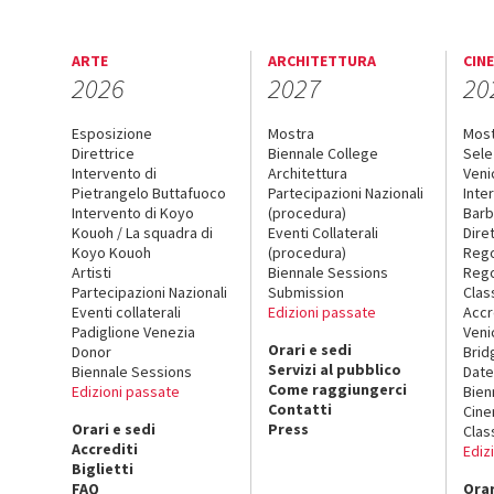
ARTE
ARCHITETTURA
CIN
2026
2027
20
Esposizione
Mostra
Mos
Direttrice
Biennale College
Sele
Intervento di
Architettura
Veni
Pietrangelo Buttafuoco
Partecipazioni Nazionali
Inte
Intervento di Koyo
(procedura)
Barb
Kouoh / La squadra di
Eventi Collaterali
Dire
Koyo Kouoh
(procedura)
Reg
Artisti
Biennale Sessions
Rego
Partecipazioni Nazionali
Submission
Clas
Eventi collaterali
Edizioni passate
Accr
Padiglione Venezia
Veni
Orari e sedi
Donor
Brid
Servizi al pubblico
Biennale Sessions
Date
Come raggiungerci
Edizioni passate
Bien
Contatti
Cin
Orari e sedi
Press
Clas
Accrediti
Ediz
Biglietti
FAQ
Orar