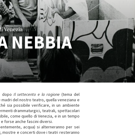
di Venezia
A NEBBIA
 e dopo
Il settecento e la ragione
(tema del
e madri del nostro teatro, quella veneziana e
hé sia possibile verificare, in un ambiente
ermenti drammaturgici, teatrali, spettacolari
tibile, come quello di Venezia, e in un tempo
e forse anche fascini diversi.
dentemente, acqua) si alterneranno per sei
g
, mostre e concerti dove i teatri resteranno