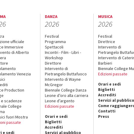
EMA
DANZA
MUSICA
26
2026
2026
tra
Festival
Festival
zione ufficiale
Programma
Direttrice
ce Immersive
Spettacoli
Intervento di
rvento di Alberto
Incontri - Film - Libri -
Pietrangelo Buttaf
era
Workshop
Intervento di Cateri
ttore
Direttore
Barbieri
olamento
Intervento di
Biennale College Mu
lamento Venezia
Pietrangelo Buttafuoco
Edizioni passate
sici
Intervento di Wayne
Orari e sedi
editi
McGregor
Biglietti
ce Production
Biennale College Danza
Accrediti
ge
Leone d’oro alla carriera
Servizi al pubblic
 e scadenze
Leone d’argento
Come raggiungerc
nale College
Edizioni passate
Contatti
ema
Orari e sedi
Press
sici fuori Mostra
Biglietti
ioni passate
Accrediti
i e sedi
Servizi al pubblico