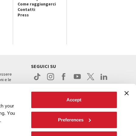
Come raggiungerci
Contatti
Press
SEGUICI SU
 essere
ni e le
Accept
th your
ing. You
Preferences
.
ight